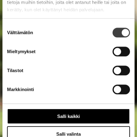
tietoja muihin tietoihin, joita olet antanut heille tai joita on
kerätty, kun olet käyttänyt heidän palvelujaan.
Suostumuksen
Välttämätön
valinta
Mieltymykset
Tilastot
Markkinointi
Salli kaikki
Salli valinta