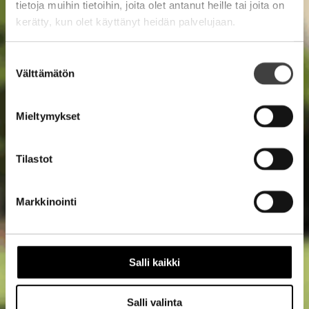
tietoja muihin tietoihin, joita olet antanut heille tai joita on
kerätty, kun olet käyttänyt heidän palvelujaan.
Suostumuksen
Välttämätön
valinta
Mieltymykset
Tilastot
Markkinointi
Salli kaikki
Salli valinta