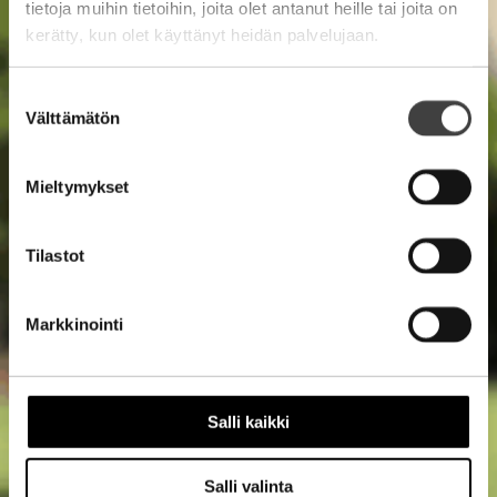
tietoja muihin tietoihin, joita olet antanut heille tai joita on
kerätty, kun olet käyttänyt heidän palvelujaan.
Suostumuksen
Välttämätön
valinta
Mieltymykset
Tilastot
Markkinointi
Salli kaikki
Salli valinta