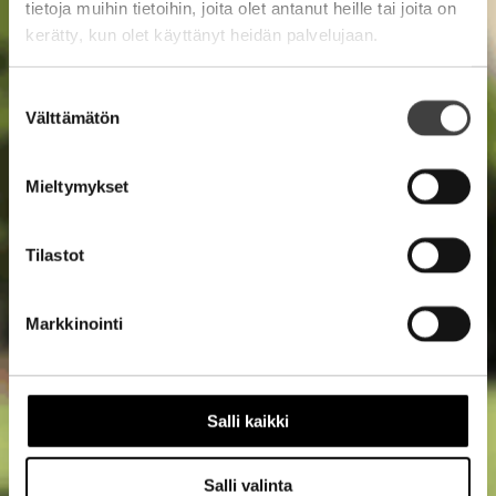
tietoja muihin tietoihin, joita olet antanut heille tai joita on
kerätty, kun olet käyttänyt heidän palvelujaan.
Suostumuksen
Välttämätön
valinta
Mieltymykset
Tilastot
Markkinointi
Salli kaikki
Salli valinta