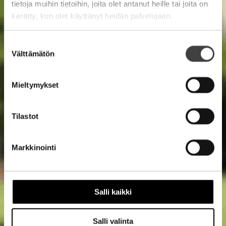
tietoja muihin tietoihin, joita olet antanut heille tai joita on
kerätty, kun olet käyttänyt heidän palvelujaan.
Suostumuksen
Välttämätön
valinta
Mieltymykset
Tilastot
Markkinointi
Salli kaikki
Salli valinta