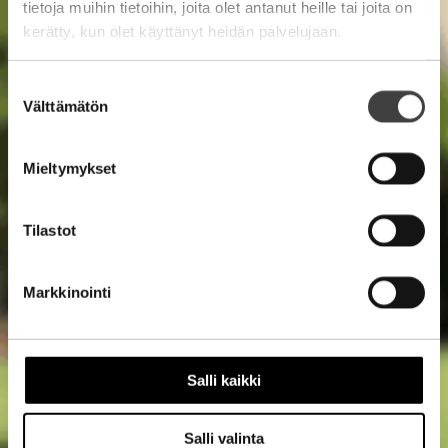
tietoja muihin tietoihin, joita olet antanut heille tai joita on
kerätty, kun olet käyttänyt heidän palvelujaan.
Suostumuksen
Välttämätön
valinta
Mieltymykset
Tilastot
Markkinointi
Salli kaikki
Salli valinta