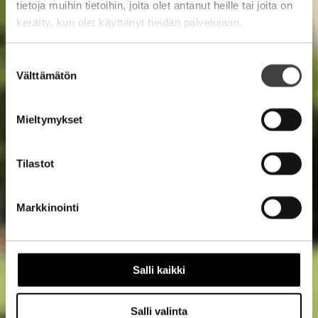
tietoja muihin tietoihin, joita olet antanut heille tai joita on
kerätty, kun olet käyttänyt heidän palvelujaan.
Suostumuksen
Välttämätön
valinta
Mieltymykset
Tilastot
Markkinointi
Salli kaikki
Salli valinta