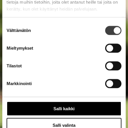
tietoja muihin tietoihin, joita olet antanut heille tai joita on
kerätty, kun olet käyttänyt heidän palvelujaan.
Suostumuksen
Välttämätön
valinta
Mieltymykset
Tilastot
Markkinointi
Salli kaikki
Salli valinta