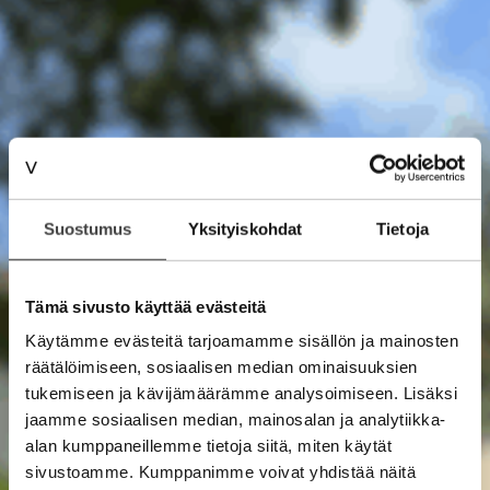
Missä elämän tai liiketoiminnan
Suostumus
Yksityiskohdat
Tietoja
vaiheessa kaipaat uutta suuntaa?
Tämä sivusto käyttää evästeitä
Käytämme evästeitä tarjoamamme sisällön ja mainosten
Etsin rauhaa, aikaa ajatella ja reflektoida
räätälöimiseen, sosiaalisen median ominaisuuksien
tukemiseen ja kävijämäärämme analysoimiseen. Lisäksi
jaamme sosiaalisen median, mainosalan ja analytiikka-
Tarvitsen kokeneen ajattelukumppanin ja
sparraajan
alan kumppaneillemme tietoja siitä, miten käytät
sivustoamme. Kumppanimme voivat yhdistää näitä