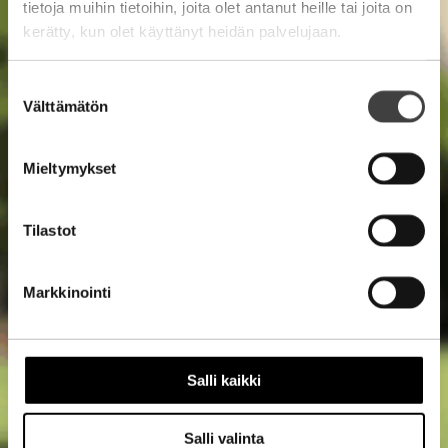
tietoja muihin tietoihin, joita olet antanut heille tai joita on
kerätty, kun olet käyttänyt heidän palvelujaan.
Suostumuksen
Välttämätön
valinta
Mieltymykset
Tilastot
Markkinointi
Salli kaikki
Salli valinta