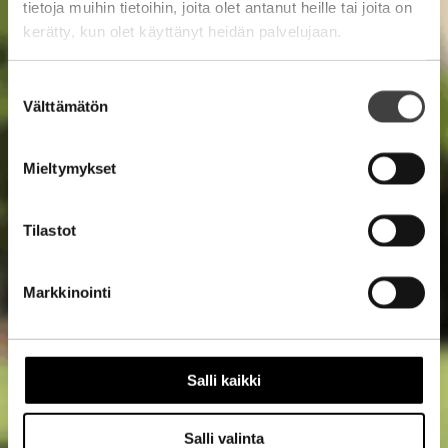
tietoja muihin tietoihin, joita olet antanut heille tai joita on
kerätty, kun olet käyttänyt heidän palvelujaan.
Suostumuksen
Välttämätön
valinta
Mieltymykset
Tilastot
Markkinointi
Salli kaikki
Salli valinta