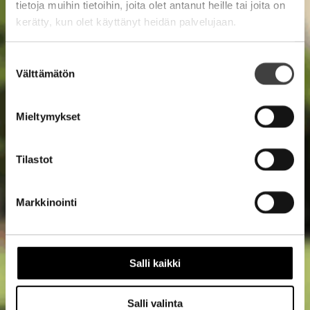
tietoja muihin tietoihin, joita olet antanut heille tai joita on
kerätty, kun olet käyttänyt heidän palvelujaan.
Suostumuksen
Välttämätön
valinta
Mieltymykset
Tilastot
Markkinointi
Salli kaikki
Salli valinta