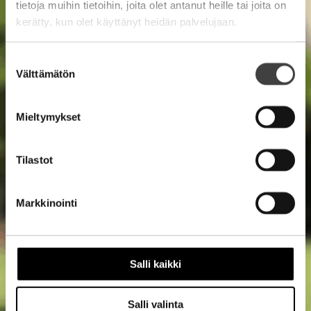
tietoja muihin tietoihin, joita olet antanut heille tai joita on
kerätty, kun olet käyttänyt heidän palvelujaan.
Suostumuksen
Välttämätön
valinta
Mieltymykset
Tilastot
Markkinointi
Salli kaikki
Salli valinta