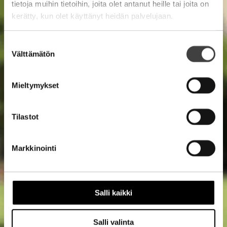
tietoja muihin tietoihin, joita olet antanut heille tai joita on
kerätty, kun olet käyttänyt heidän palvelujaan.
Suostumuksen
Välttämätön
valinta
Mieltymykset
Tilastot
Markkinointi
Salli kaikki
Salli valinta