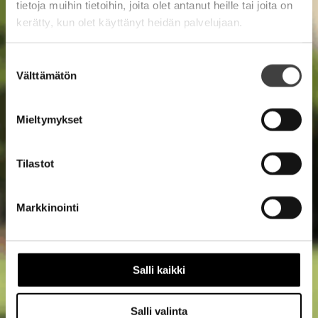
tietoja muihin tietoihin, joita olet antanut heille tai joita on
kerätty, kun olet käyttänyt heidän palvelujaan.
Suostumuksen
Välttämätön
valinta
Mieltymykset
Tilastot
Markkinointi
Salli kaikki
Salli valinta