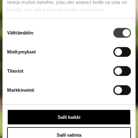
tietoja muihin tietoihin, joita olet antanut heille tai joita on
kerätty, kun olet käyttänyt heidän palvelujaan.
Suostumuksen
Välttämätön
valinta
Mieltymykset
Tilastot
Markkinointi
Salli kaikki
Salli valinta