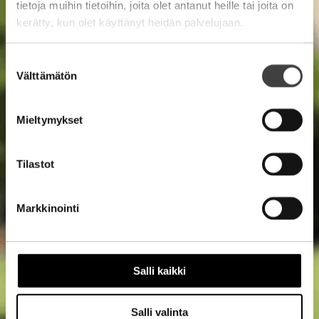
tietoja muihin tietoihin, joita olet antanut heille tai joita on
kerätty, kun olet käyttänyt heidän palvelujaan.
Suostumuksen
Välttämätön
valinta
Mieltymykset
Tilastot
Markkinointi
Salli kaikki
Salli valinta