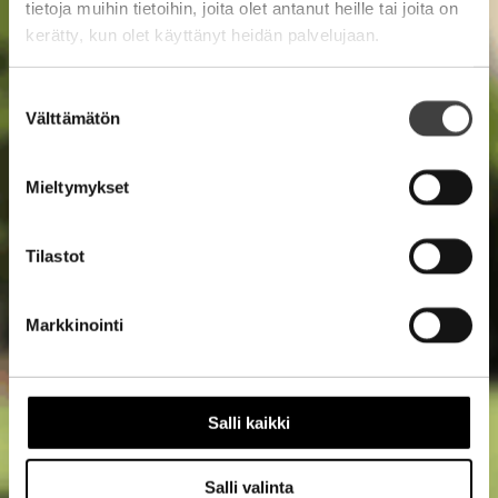
tietoja muihin tietoihin, joita olet antanut heille tai joita on
kerätty, kun olet käyttänyt heidän palvelujaan.
Suostumuksen
Välttämätön
valinta
Mieltymykset
Tilastot
Markkinointi
Salli kaikki
Salli valinta