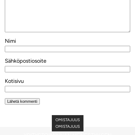
Nimi
Sähköpostiosoite
Kotisivu
Alternative:
OMISTAJUUS
OMISTAJUUS
OMISTAJUUS