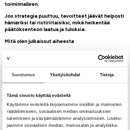
toiminnalleen.
Jos strategia puuttuu, tavoitteet jäävät helposti
hämäriksi tai ristiriitaisiksi, mikä heikentää
päätöksenteon laatua ja tuloksia.
Mitä olen julkaissut aiheesta
Olen aiemmin kirjoittanut ja korostanut, että
omistajastrategian keskiössä ovat omistajien
arvot, tavoitteet ja niiden selkeä jäsentely.
Omistajastrategia ei ole vain dokumentti – se on
Suostumus
Yksityiskohdat
Tietoja
prosessi, jonka avulla kunnianhimo muutetaan
konkreettisiksi askeliksi. Olen painottanut
seuraavia asioita:
Tämä sivusto käyttää evästeitä
• Omistajastrategia tuo johdonmukaisuutta
Käytämme evästeitä tarjoamamme sisällön ja mainosten
yrityksen johtamiseen.
räätälöimiseen, sosiaalisen median ominaisuuksien
tukemiseen ja kävijämäärämme analysoimiseen. Lisäksi
• Selkeät tavoitteet rakentavat vahvan pohjan
jaamme sosiaalisen median, mainosalan ja analytiikka-