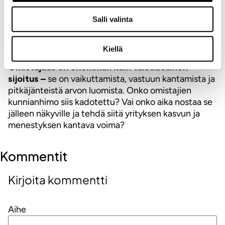
2. Kunnianhimo ja visio ovat aidosti näkyvissä ja
ohjaavat toimintaa.
Salli valinta
3. Strategiaa toteutetaan suunnitelmallisesti ja
systemaattisesti arjen päätöksissä.
Kiellä
Omistajuus on enemmän kuin taloudellinen
sijoitus –
se on vaikuttamista, vastuun kantamista ja
pitkäjänteistä arvon luomista. Onko omistajien
kunnianhimo siis kadotettu? Vai onko aika nostaa se
jälleen näkyville ja tehdä siitä yrityksen kasvun ja
menestyksen kantava voima?
Kommentit
Kirjoita kommentti
Aihe