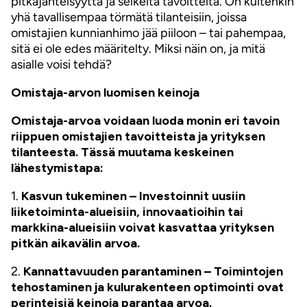
pitkäjänteisyyttä ja selkeitä tavoitteita. On kuitenkin
yhä tavallisempaa törmätä tilanteisiin, joissa
omistajien kunnianhimo jää piiloon – tai pahempaa,
sitä ei ole edes määritelty. Miksi näin on, ja mitä
asialle voisi tehdä?
Omistaja-arvon luomisen keinoja
Omistaja-arvoa voidaan luoda monin eri tavoin
riippuen omistajien tavoitteista ja yrityksen
tilanteesta. Tässä muutama keskeinen
lähestymistapa:
1.
Kasvun tukeminen – Investoinnit uusiin
liiketoiminta-alueisiin, innovaatioihin tai
markkina-alueisiin voivat kasvattaa yrityksen
pitkän aikavälin arvoa.
2.
Kannattavuuden parantaminen – Toimintojen
tehostaminen ja kulurakenteen optimointi ovat
perinteisiä keinoja parantaa arvoa.