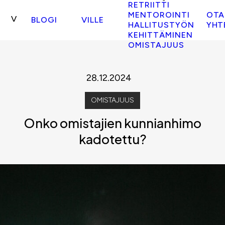
RETRIITTI
MENTOROINTI
OTA
BLOGI
VILLE
HALLITUSTYÖN
YHT
KEHITTÄMINEN
OMISTAJUUS
28.12.2024
OMISTAJUUS
Onko omistajien kunnianhimo
kadotettu?