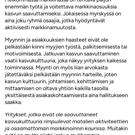
enemmän työtä ja voitettava markkinaosuuksia
kasvun saavuttamiseksi. Jokaisessa myrskyssä on
aina joku ryhmä osaajia, jotka hyödyntävät
aktiivisesti markkinamuutosta.
Myynnin ja asiakkuuksien haasteet eivät ole
pelkästään kiinni myyjien työstä, palkitsemisesta tai
motivoimisesta. Jatkuvan kasvun saavuttaminen
vaatii kasvukulttuuria, joka näkyy yrityksen kaikessa
toiminnassa. Myynti on myös liian arvokasta
jätettäväksi pelkästään myynnin harteille, joten
kasvun kulttuurin, johtamisen, kehittämisen ja
mittaamisen on oltava yhtiön kaikilla tasoilla
yksittäisestä asiakaskohtaamisesta aina hallitukseen
saakka.
Yritykset, jotka eivät ole saavuttaneet
kasvukulttuuria rimpuilevat matalien aktiviteettien
ja osaamattoman markkinoinnin kourissa.
Muitakin