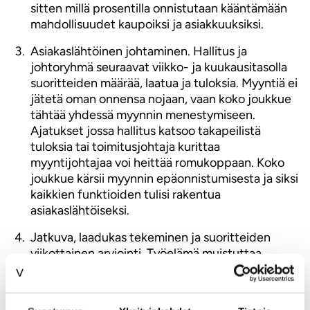
sitten millä prosentilla onnistutaan kääntämään
mahdollisuudet kaupoiksi ja asiakkuuksiksi.
Asiakaslähtöinen johtaminen. Hallitus ja
johtoryhmä seuraavat viikko- ja kuukausitasolla
suoritteiden määrää, laatua ja tuloksia. Myyntiä ei
jätetä oman onnensa nojaan, vaan koko joukkue
tähtää yhdessä myynnin menestymiseen.
Ajatukset jossa hallitus katsoo takapeilistä
tuloksia tai toimitusjohtaja kurittaa
myyntijohtajaa voi heittää romukoppaan. Koko
joukkue kärsii myynnin epäonnistumisesta ja siksi
kaikkien funktioiden tulisi rakentua
asiakaslähtöiseksi.
Jatkuva, laadukas tekeminen ja suoritteiden
viikottainen arviointi. Työelämä muistuttaa
jatkuvasti enemmän huippu-urheilua. Helppoja
liiketoimintoja ei enää ole olemassa (ehkä jollain
on
ja edellämainitut seikat vaativat noin 40