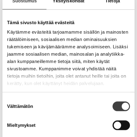
Suostumus
Yksityiskohdat
Tietoja
hyvää viikkosuoritusta vuodessa. Varsinkin
myyntiputken alkupään tehtävistä on pidettävä
huolta ja parannettava jatkuvasti. Mikäli alkupää
Tämä sivusto käyttää evästeitä
pettää niin ennemmin tai myöhemmin
loppupäässä rytisee. Onnella onnistuva
Käytämme evästeitä tarjoamamme sisällön ja mainosten
organisaatio joutuu kiipeliin enemmin tai
räätälöimiseen, sosiaalisen median ominaisuuksien
myöhemmin.
tukemiseen ja kävijämäärämme analysoimiseen. Lisäksi
jaamme sosiaalisen median, mainosalan ja analytiikka-
Kokonaisvaltainen kehittäminen. Koska
alan kumppaneillemme tietoja siitä, miten käytät
asiakaslähtöisyys ja kasvu on oikeasti vaikeaa,
sivustoamme. Kumppanimme voivat yhdistää näitä
tarvitaan jatkuvaa ja kokonaisvaltaista
tietoja muihin tietoihin, joita olet antanut heille tai joita on
kehittämistä funktioissa, prosesseissa,
kerätty, kun olet käyttänyt heidän palvelujaan.
tekemisessä ja mittaamisessa. Johtoryhmän ja
hallituksenkin on syytä pitää huolta että yhtiön
asiakkuusfunktioita kehitetään jatkuvasti ja
Suostumuksen
Välttämätön
aktiivisesti. Kasvu on lopputulos lumivyörystä,
valinta
joka käynnistyy yksittäisistä kohtaamisista.
Mieltymykset
Suomi on tuotantolähtöisten yritysten luvattu