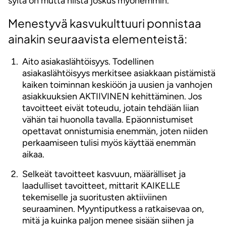
syitä on mutta niistä joskus myöhemmin.
Menestyvä kasvukulttuuri ponnistaa
ainakin seuraavista elementeistä:
Aito asiakaslähtöisyys. Todellinen
asiakaslähtöisyys merkitsee asiakkaan pistämistä
kaiken toiminnan keskiöön ja uusien ja vanhojen
asiakkuuksien AKTIIVINEN kehittäminen. Jos
tavoitteet eivät toteudu, jotain tehdään liian
vähän tai huonolla tavalla. Epäonnistumiset
opettavat onnistumisia enemmän, joten niiden
perkaamiseen tulisi myös käyttää enemmän
aikaa.
Selkeät tavoitteet kasvuun, määrälliset ja
laadulliset tavoitteet, mittarit KAIKELLE
tekemiselle ja suoritusten aktiiviinen
seuraaminen. Myyntiputkess a ratkaisevaa on,
mitä ja kuinka paljon menee sisään siihen ja