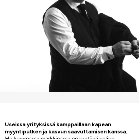
Useissa yrityksissä kamppaillaan kapean
myyntiputken ja kasvun saavuttamisen kanssa
.
Heikommassa markkinassa on tehtävä paljon