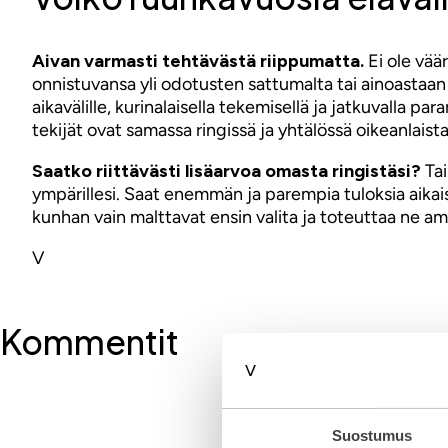
Aivan varmasti tehtävästä riippumatta.
Ei ole vää
onnistuvansa yli odotusten sattumalta tai ainoastaan 
aikavälille, kurinalaisella tekemisellä ja jatkuvalla 
tekijät ovat samassa ringissä ja yhtälössä oikeanlaist
Saatko riittävästi lisäarvoa omasta ringistäsi?
Tai
ympärillesi. Saat enemmän ja parempia tuloksia aikais
kunhan vain malttavat ensin valita ja toteuttaa ne am
V
Kommentit
Kirjoita komment
Suostumus