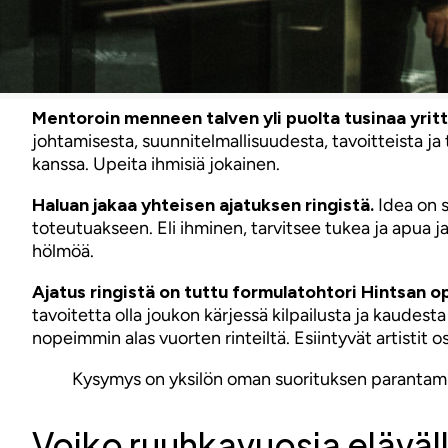
Mentoroin menneen talven yli puolta tusinaa yrittä
johtamisesta, suunnitelmallisuudesta, tavoitteista ja
kanssa. Upeita ihmisiä jokainen.
Haluan jakaa yhteisen ajatuksen ringistä.
Idea on s
toteutuakseen. Eli ihminen, tarvitsee tukea ja apua 
hölmöä.
Ajatus ringistä on tuttu formulatohtori Hintsan o
tavoitetta olla joukon kärjessä kilpailusta ja kaudest
nopeimmin alas vuorten rinteiltä. Esiintyvät artistit 
Kysymys on yksilön oman suorituksen parantami
Voiko ruuhkavuosia elävällä