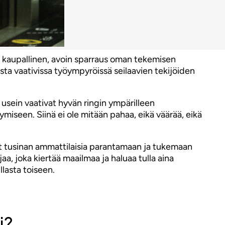
kaupallinen, avoin sparraus oman tekemisen
esta vaativissa työympyröissä seilaavien tekijöiden
a usein vaativat hyvän ringin ympärilleen
miseen. Siinä ei ole mitään pahaa, eikä väärää, eikä
at tusinan ammattilaisia parantamaan ja tukemaan
aa, joka kiertää maailmaa ja haluaa tulla aina
llasta toiseen.
i?