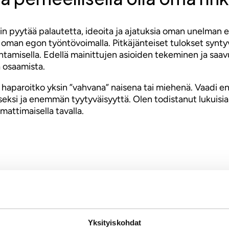
rin pyytää palautetta, ideoita ja ajatuksia oman unelman ed
oman egon työntövoimalla. Pitkäjänteiset tulokset syntyvät
parantamisella. Edellä mainittujen asioiden tekeminen ja sa
a osaamista.
 haparoitko yksin ”vahvana” naisena tai miehenä. Vaadi en
eksi ja enemmän tyytyväisyyttä. Olen todistanut lukuisia k
mattimaisella tavalla.
ti
Yksityiskohdat