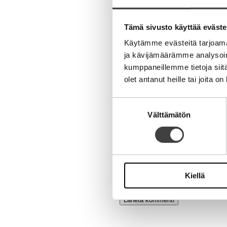
Aihe
Tämä sivusto käyttää eväste
Käytämme evästeitä tarjoama
ja kävijämäärämme analysoim
kumppaneillemme tietoja siitä
olet antanut heille tai joita o
Nimi
Suostumuksen
Välttämätön
valinta
Sähköpostiosoite
Kotisivu
Kiellä
Alternative: