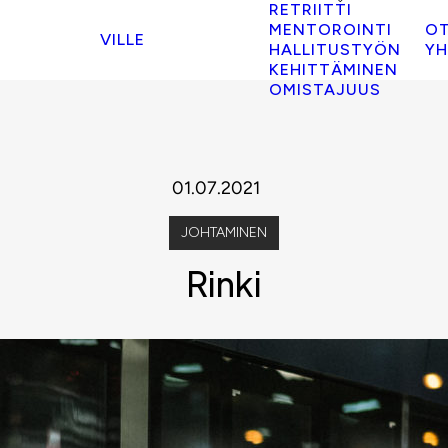
RETRIITTI
MENTOROINTI
O
VILLE
HALLITUSTYÖN
YH
KEHITTÄMINEN
OMISTAJUUS
01.07.2021
JOHTAMINEN
Rinki