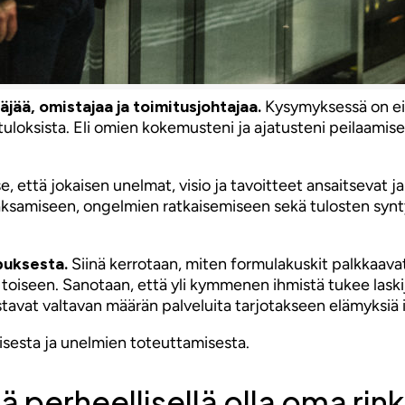
jää, omistajaa ja toimitusjohtajaa.
Kysymyksessä on ei 
 tuloksista. Eli omien kokemusteni ja ajatusteni peilaamis
e, että jokaisen unelmat, visio ja tavoitteet ansaitsevat j
jaksamiseen, ongelmien ratkaisemiseen sekä tulosten synty
puksesta.
Siinä kerrotaan, miten formulakuskit palkkaav
a toiseen. Sanotaan, että yli kymmenen ihmistä tukee laskij
ostavat valtavan määrän palveluita tarjotakseen elämyksiä i
sesta ja unelmien toteuttamisesta.
 perheellisellä olla oma rink