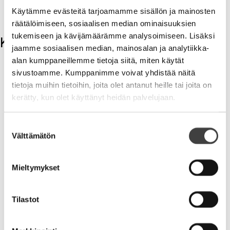
V
Käytämme evästeitä tarjoamamme sisällön ja mainosten
räätälöimiseen, sosiaalisen median ominaisuuksien
tukemiseen ja kävijämäärämme analysoimiseen. Lisäksi
Kommentit
jaamme sosiaalisen median, mainosalan ja analytiikka-
alan kumppaneillemme tietoja siitä, miten käytät
Kirjoita kommentti
sivustoamme. Kumppanimme voivat yhdistää näitä
tietoja muihin tietoihin, joita olet antanut heille tai joita on
Aihe
kerätty, kun olet käyttänyt heidän palvelujaan.
Suostumuksen
Välttämätön
valinta
Mieltymykset
Nimi
Tilastot
Sähköpostiosoite