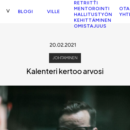
RETRIITTI
MENTOROINTI
OTA
BLOGI
VILLE
HALLITUSTYÖN
YHT
KEHITTÄMINEN
OMISTAJUUS
20.02.2021
JOHTAMINEN
Kalenteri kertoo arvosi