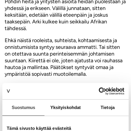
Pohdin heitä ja yritysten asioita heidän puolestaan ja
yhdessä ja erikseen. Välillä junnataan, sitten
keksitään, edetään välillä eteenpäin ja joskus
taaksepäin. Arki kulkee kuin seikkailu Afrikan
tähdessä.
Ehkä näistä rooleista, suhteista, kohtaamisesta ja
onnistumisista syntyy seuraava ammatti. Tai sitten
on otettava suunta perinteisemmän johtamisen
suuntaan. Kiirettä ei ole, joten ajatusta voi rauhassa
hautoa ja mallintaa. Päätökset syntyvät omaa ja
ympäristöä sopivasti muotoilemalla.
Hieno viikko taas upeita kohtaamisia, ihmisiä ja
asioita täynnä. Muutamia helmiä, paljon hyvää ja
vähemmän huteja.
Suostumus
Yksityiskohdat
Tietoja
Erinomaista viikonloppua ja voimia päätteiden sille
puolelle. Jos huvittaa, voit tarkistaa omat arvosi
kalenteristasi. Se mitä priorisoit kertoo arvosi arjessa.
Tämä sivusto käyttää evästeitä