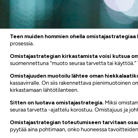
Teen muiden hommien ohella omistajastrategiaa kol
prosessia.
Omistajastrategian kirkastamista voisi kutsua om
suomennettuna “muoto seuraa tarvetta tai käyttöä.” T
Omistajuuden muotoilu lähtee oman hiekkalaatik
kassavirralle. On siis rakennettava pienimuotoinen om
kirkastamaan lähtötilanteen.
Sitten on luotava omistajastrategia.
Miksi omistam
seuraa tarvetta -ajattelu korostuu. Omistajuus ja jo
Omistajastrategian toteutumiseen tarvitaan osaam
pyytää aina pohtimaan, onko huoneessa tavoitteiden mu