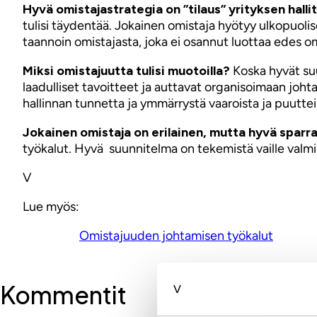
Hyvä omistajastrategia on ”tilaus” yrityksen hallitu
tulisi täydentää. Jokainen omistaja hyötyy ulkopuolis
taannoin omistajasta, joka ei osannut luottaa edes om
Miksi omistajuutta tulisi muotoilla?
Koska hyvät suun
laadulliset tavoitteet ja auttavat organisoimaan joht
hallinnan tunnetta ja ymmärrystä vaaroista ja puuttei
Jokainen omistaja on erilainen, mutta hyvä sparr
työkalut. Hyvä suunnitelma on tekemistä vaille valmi
V
Lue myös:
Omistajuuden johtamisen työkalut
Kommentit