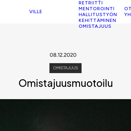
RETRIITTI
MENTOROINTI
O
VILLE
HALLITUSTYÖN
YH
KEHITTÄMINEN
OMISTAJUUS
08.12.2020
OMISTAJUUS
Omistajuusmuotoilu