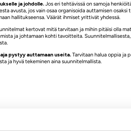
kselle ja johdolle.
Jos eri tehtävissä on samoja henkiöit
esta avusta, jos vain osaa organisoida auttamisen osaksi 
aan hallitukseensa. Väärät ihmiset yrittivät yhdessä.
nitelmat kertovat mitä tarvitaan ja mihin pitäisi olla mat
amista ja johtamaan kohti tavoitteita. Suunnitelmallisest
sta.
aaja pystyy auttamaan useita.
Tarvitaan halua oppia ja p
sta ja hyvä tekeminen aina suunnitelmallista.