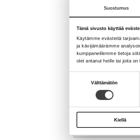
Suostumus
Kirjoita komment
Tämä sivusto käyttää eväste
Aihe
Käytämme evästeitä tarjoama
ja kävijämäärämme analysoim
kumppaneillemme tietoja siitä
olet antanut heille tai joita o
Suostumuksen
Välttämätön
valinta
Nimi
Sähköpostiosoite
Kiellä
Kotisivu