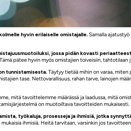
melle hyvin erilaiselle omistajalle.
Samalla ajatustyö 
istajuusmuotoiluksi, jossa pidän kovasti periaatteest
ämä pätee hyvin myös omistajien toiveisiin, tahtotilaan j
on tunnistamisesta.
Täytyy tietää mihin on varaa, miten p
istajien tase. Nettovarallisuus, rahan tarve, lainojen mä
me, mitä tavoittelemme määrässä ja laadussa, mitä omi
htamisjärjestelmä on muotoiltava tavoitteiden mukaisesti.
ista, työkaluja, prosesseja ja ihmisiä, jotka synnytt
kaisia ihmisiä. Heitä tarvitaan, varsinkin jos tavoitteena