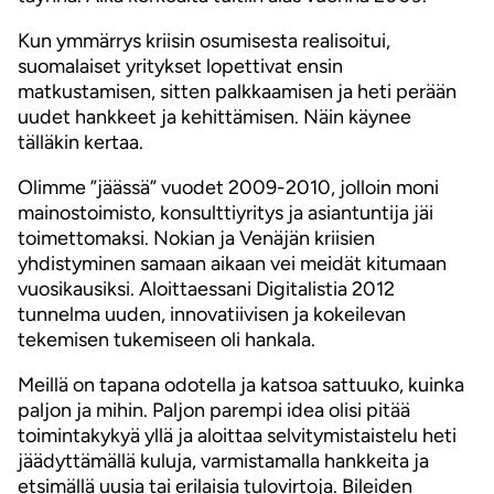
Kun ymmärrys kriisin osumisesta realisoitui,
suomalaiset yritykset lopettivat ensin
matkustamisen, sitten palkkaamisen ja heti perään
uudet hankkeet ja kehittämisen. Näin käynee
tälläkin kertaa.
Olimme ”jäässä” vuodet 2009-2010, jolloin moni
mainostoimisto, konsulttiyritys ja asiantuntija jäi
toimettomaksi. Nokian ja Venäjän kriisien
yhdistyminen samaan aikaan vei meidät kitumaan
vuosikausiksi. Aloittaessani Digitalistia 2012
tunnelma uuden, innovatiivisen ja kokeilevan
tekemisen tukemiseen oli hankala.
Meillä on tapana odotella ja katsoa sattuuko, kuinka
paljon ja mihin. Paljon parempi idea olisi pitää
toimintakykyä yllä ja aloittaa selvitymistaistelu heti
jäädyttämällä kuluja, varmistamalla hankkeita ja
etsimällä uusia tai erilaisia tulovirtoja. Bileiden