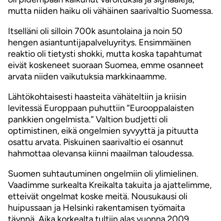
mutta niiden haiku oli vähäinen saarivaltio Suomessa.
Itselläni oli silloin 700k asuntolaina ja noin 50
hengen asiantuntijapalveluyritys. Ensimmäinen
reaktio oli tietysti shokki, mutta koska tapahtumat
eivät koskeneet suoraan Suomea, emme osanneet
arvata niiden vaikutuksia markkinaamme.
Lähtökohtaisesti haasteita vähäteltiin ja kriisin
levitessä Europpaan puhuttiin ”Eurooppalaisten
pankkien ongelmista.” Valtion budjetti oli
optimistinen, eikä ongelmien syvyyttä ja pituutta
osattu arvata. Piskuinen saarivaltio ei osannut
hahmottaa olevansa kiinni maailman taloudessa.
Suomen suhtautuminen ongelmiin oli ylimielinen.
Vaadimme surkealta Kreikalta takuita ja ajattelimme,
etteivät ongelmat koske meitä. Nousukausi oli
huipussaan ja Helsinki rakentamisen työmaita
täynnä. Aika korkealta tultiin alas vuonna 2009.