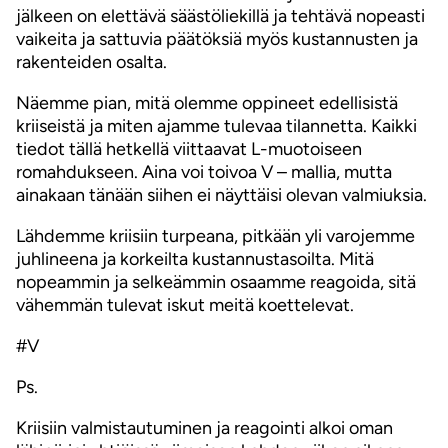
jälkeen on elettävä säästöliekillä ja tehtävä nopeasti
vaikeita ja sattuvia päätöksiä myös kustannusten ja
rakenteiden osalta.
Näemme pian, mitä olemme oppineet edellisistä
kriiseistä ja miten ajamme tulevaa tilannetta. Kaikki
tiedot tällä hetkellä viittaavat L-muotoiseen
romahdukseen. Aina voi toivoa V – mallia, mutta
ainakaan tänään siihen ei näyttäisi olevan valmiuksia.
Lähdemme kriisiin turpeana, pitkään yli varojemme
juhlineena ja korkeilta kustannustasoilta. Mitä
nopeammin ja selkeämmin osaamme reagoida, sitä
vähemmän tulevat iskut meitä koettelevat.
#V
Ps.
Kriisiin valmistautuminen ja reagointi alkoi oman