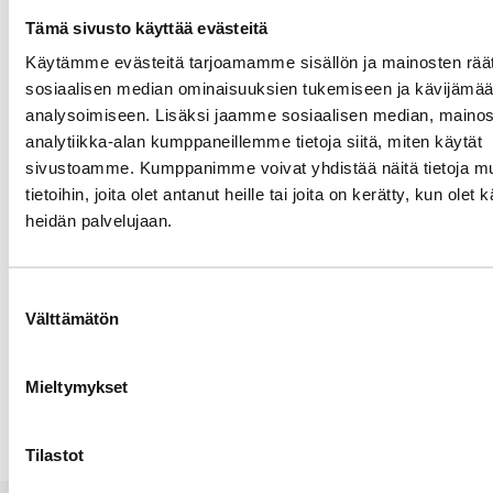
Tämä sivusto käyttää evästeitä
Käytämme evästeitä tarjoamamme sisällön ja mainosten räät
sosiaalisen median ominaisuuksien tukemiseen ja kävijäm
analysoimiseen. Lisäksi jaamme sosiaalisen median, mainos
analytiikka-alan kumppaneillemme tietoja siitä, miten käytät
Nimi
sivustoamme. Kumppanimme voivat yhdistää näitä tietoja mu
tietoihin, joita olet antanut heille tai joita on kerätty, kun olet 
heidän palvelujaan.
Sähköpostiosoite
Suostumuksen
Kotisivu
Välttämätön
valinta
Mieltymykset
Alternative:
Tilastot
JOHTAMINEN
JOHTAMINEN
JOHTAMINEN