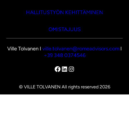
HALLITUSTYÖN KEHITTÄMINEN
OMISTAJUUS
Ville Tolvanen I
ville.tolvanen@romeadvisors.com
I
+39 348 0374546
Facebook
LinkedIn
Instagram
© VILLE TOLVANEN All rights reserved 2026