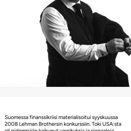
Suomessa finanssikriisi materialisoitui syyskuussa
2008 Lehman Brothersin konkurssiin. Toki USA:sta
oli pidempään kaikunut varoituksia ja signaaleja,