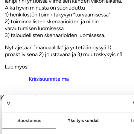
lähipiirini yhtiöissä viimeisen kahden viikon aikana.
Aika hyvin minusta on suoriuduttu
1) henkilöstön toimintakyvyn ”turvaamisessa”
2) toiminnallisten skenaarioiden ja niihin
varautumisen luomisessa
3) taloudellisten skenaarioiden luomisessa.
Nyt ajetaan ”manuaalilla” ja yritetään pysyä 1)
proaktiivisena 2) joustavana ja 3) muutoskykyisinä.
Lue myös:
Kriisisuunnitelma
Kommentit
Kirjoita kommentti
Suostumus
Yksityiskohdat
Ti
Aihe