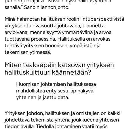
puheenjohtajalta: “Kuvaile hyvä hallitus yhdellä
sanalla.” Sanoin lennonjohto.
Minä hahmotan hallituksen roolin lintuperspektiivistä
yrityksen tulevaisuutta johtavana, tilannetta
arvioivana, menneisyyttä ymmärtävänä ja arvoa
tuottavana prosessina. Hallituksella on arvokas
tehtävä yrityksen huomisen, ympäristön ja
tekemisen ytimessä.
Miten taaksepäin katsovan yrityksen
hallituskulttuuri käännetään?
Huomisen johtamisen hallituksessa
mahdollistaa erityisesti läpinäkyvä,
yhteinen ja jaettu data.
Yrityksen johdon, hallituksen ja omistajien on kaikki
johdettava tekemistä yhtenä joukkueena yhteisen
tiedon avulla. Tiedolla johtaminen vaatii myös