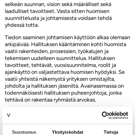
selkeän suunnan, vision sekä määrälliset sekä
laadulliset tavoitteet. Vasta sitten huomisen
suunnittelusta ja johtamisesta voidaan tehdä
yhdessä totta.
Tiedon saaminen johtamisen käyttöön alkaa olemaan
arkipäivää. Hallituksen kääntäminen kohti huomista
vaatii rakenteiden, prosessien, työkalujen ja
tekemisen uudelleen suunnittelua. Hallituksen
tavoitteet, tehtävät, vuosisuunnitelma, roolit ja
ajankäyttö on valjastettava huomisen hyödyksi. Se
vaatii yhteistä näkemystä yrityksen omistajilta,
johdolta ja hallituksen jäseniltä. Avainasemassa on
todennäköisesti hallituksen puheenjohtoja, jonka
tehtävä on rakentaa ryhmästä arvokas.
Hallituksia on Suomessa yhtä monta kuin on
yrityksiäkin.
Hallitusten kulttuurit, toimintatavat ja
tavoitteet eroavat toisistaan todella paljon. Siksi
Suostumus
Yksityiskohdat
Tietoja
aiheen tiimoilta tarvitaan erilaisia mielipiteitä, avointa