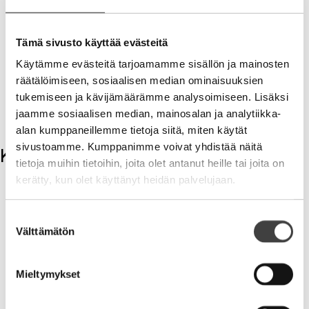
keskustelua ja uusia avauksia.
Keskustelua on aivan turha käydä
Tämä sivusto käyttää evästeitä
kabineteissa, koska hyvä hallitus on
Käytämme evästeitä tarjoamamme sisällön ja mainosten
kaikkien yhteinen etu ja arvokas prosessi,
räätälöimiseen, sosiaalisen median ominaisuuksien
jonka hyödyn jokaisen yrityksessä olisi
tukemiseen ja kävijämäärämme analysoimiseen. Lisäksi
syytä tunnistaa.
jaamme sosiaalisen median, mainosalan ja analytiikka-
alan kumppaneillemme tietoja siitä, miten käytät
sivustoamme. Kumppanimme voivat yhdistää näitä
Kommentit
tietoja muihin tietoihin, joita olet antanut heille tai joita on
kerätty, kun olet käyttänyt heidän palvelujaan.
Kirjoita kommentti
Suostumuksen
Aihe
Välttämätön
valinta
Mieltymykset