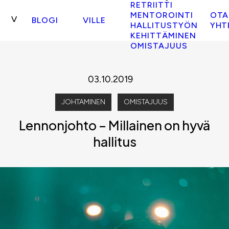
RETRIITTI
MENTOROINTI
OTA
BLOGI
VILLE
HALLITUSTYÖN
YHT
KEHITTÄMINEN
OMISTAJUUS
03.10.2019
JOHTAMINEN
OMISTAJUUS
Lennonjohto – Millainen on hyvä
hallitus