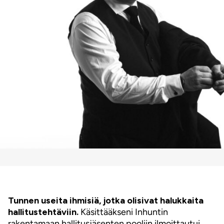
Tunnen useita ihmisiä, jotka olisivat halukkaita
hallitustehtäviin.
Käsittääkseni Inhuntin
rakentamaan hallitusjäsenten pooliin ilmoittautui