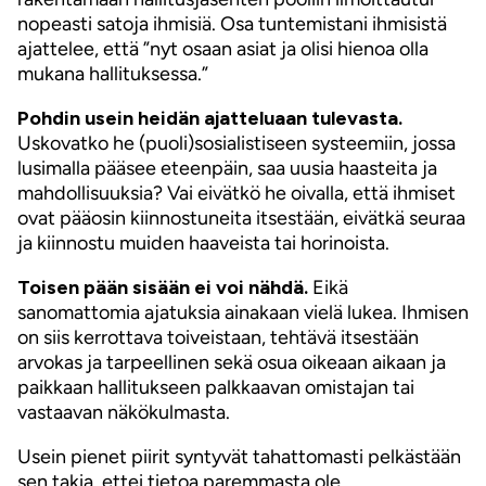
nopeasti satoja ihmisiä. Osa tuntemistani ihmisistä
ajattelee, että ”nyt osaan asiat ja olisi hienoa olla
mukana hallituksessa.”
Pohdin usein heidän ajatteluaan tulevasta.
Uskovatko he (puoli)sosialistiseen systeemiin, jossa
lusimalla pääsee eteenpäin, saa uusia haasteita ja
mahdollisuuksia? Vai eivätkö he oivalla, että ihmiset
ovat pääosin kiinnostuneita itsestään, eivätkä seuraa
ja kiinnostu muiden haaveista tai horinoista.
Toisen pään sisään ei voi nähdä.
Eikä
sanomattomia ajatuksia ainakaan vielä lukea. Ihmisen
on siis kerrottava toiveistaan, tehtävä itsestään
arvokas ja tarpeellinen sekä osua oikeaan aikaan ja
paikkaan hallitukseen palkkaavan omistajan tai
vastaavan näkökulmasta.
Usein pienet piirit syntyvät tahattomasti pelkästään
sen takia, ettei tietoa paremmasta ole.