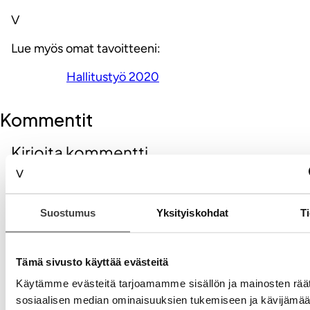
V
Lue myös omat tavoitteeni:
Hallitustyö 2020
Kommentit
Kirjoita kommentti
Aihe
Suostumus
Yksityiskohdat
Ti
Tämä sivusto käyttää evästeitä
Käytämme evästeitä tarjoamamme sisällön ja mainosten räät
sosiaalisen median ominaisuuksien tukemiseen ja kävijäm
Nimi