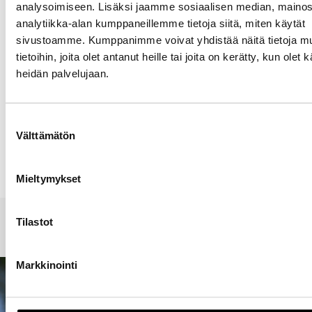
analysoimiseen. Lisäksi jaamme sosiaalisen median, mainos
analytiikka-alan kumppaneillemme tietoja siitä, miten käytät
sivustoamme. Kumppanimme voivat yhdistää näitä tietoja mu
Sähköpostiosoite
tietoihin, joita olet antanut heille tai joita on kerätty, kun olet 
heidän palvelujaan.
Kotisivu
Suostumuksen
Välttämätön
valinta
Alternative:
Mieltymykset
OMISTAJUUS
OMISTAJUUS
OMISTAJUUS
YRITYSTOIMINNAN MENESTYKSEN
Tilastot
OMISTAJUUS EI OLE KASINOPÖYTÄ
FAMILY OFFICE STRATEGIA
SALAISUUDET
Lue lisää
Markkinointi