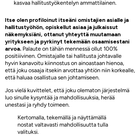
kasvaa hallitustyökentelyn ammattilainen.
Itse olen profiloinut itseäni omistajien asialle ja
hallitustyöhön, opiskellut asiaa ja julkaissut
näkemyksiäni, ottanut yhteyttä muutamaan
yritykseen ja pyrkinyt tekemään osaamisestani
arvoa.
Palaute on tähän mennessä ollut 100%
positiiivinen. Omistajalle tai hallitusta johtavalle
hyvin kanavoitu kiinnostus on ainoastaan hienoa,
että joku osaaja itsekin arvottaa yhtiön niin korkealle,
että haluaa osallistua sen johtamiseen.
Jos vielä kuvittelet, että joku olematon järjestelmä
luo sinulle kysyntää ja mahdollisuuksia, herää
unestasi ja ryhdy toimeen.
Kertomalla, tekemällä ja näyttämällä
nostat valtavasti mahdollisuutta tulla
valituksi.