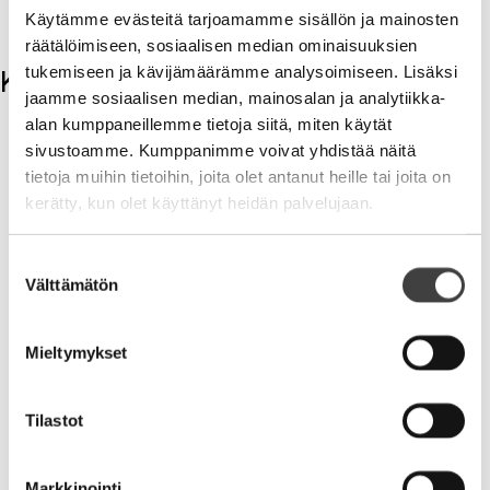
ammattilaisetkin osaavat olla prosessissa apuna.
Käytämme evästeitä tarjoamamme sisällön ja mainosten
räätälöimiseen, sosiaalisen median ominaisuuksien
tukemiseen ja kävijämäärämme analysoimiseen. Lisäksi
Kommentit
jaamme sosiaalisen median, mainosalan ja analytiikka-
alan kumppaneillemme tietoja siitä, miten käytät
Kirjoita kommentti
sivustoamme. Kumppanimme voivat yhdistää näitä
tietoja muihin tietoihin, joita olet antanut heille tai joita on
Aihe
kerätty, kun olet käyttänyt heidän palvelujaan.
Suostumuksen
Välttämätön
valinta
Mieltymykset
Nimi
Tilastot
Sähköpostiosoite
Markkinointi