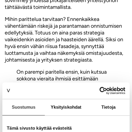
sovimmey yhdessä pitkäjänteiseen yhteistyöhön
tähtäävästä toimintamallista.
Mihin parittelua tarvitaan? Ennenkaikkea
vähentämään riskejä ja parantamaan onnistumisen
edellytyksiä. Totuus on aina paras strategia
vaikeidenkin asioiden ja haasteiden äärellä. Siksi on
hyvä ensin vähän riisua fasadeja, synnyttää
luottamusta ja vaihtaa näkemyksiä omistajuudesta,
johtamisesta ja yrityksen strategiasta.
On parempi paritella ensin, kuin kutsua
sokkona vieraita ihmisiä esittämään
hallitusta.
Tiimiytyminen ottaa aikansa ja työkalujen käyttö,
Suostumus
Yksityiskohdat
Tietoja
yhteinen ajattelu ja tulokset paranevat ajan kanssa.
Siksi hallituksen valitsemiseen kannattaa käyttää
aikaa ja käydä keskusteluja useampienkin
Tämä sivusto käyttää evästeitä
henkilöiden kanssa. Ehkä valitsemisen