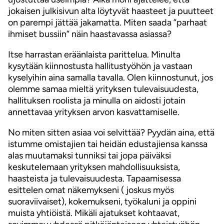
jokaisen julkisivun alta löytyvät haasteet ja puutteet
on parempi jättää jakamatta. Miten saada ”parhaat
ihmiset bussiin” näin haastavassa asiassa?
Itse harrastan eräänlaista parittelua. Minulta
kysytään kiinnostusta hallitustyöhön ja vastaan
kyselyihin aina samalla tavalla. Olen kiinnostunut, jos
olemme samaa mieltä yrityksen tulevaisuudesta,
hallituksen roolista ja minulla on aidosti jotain
annettavaa yrityksen arvon kasvattamiselle.
No miten sitten asiaa voi selvittää? Pyydän aina, että
istumme omistajien tai heidän edustajiensa kanssa
alas muutamaksi tunniksi tai jopa päiväksi
keskutelemaan yrityksen mahdollisuuksista,
haasteista ja tulevaisuudesta. Tapaamisessa
esittelen omat näkemykseni ( joskus myös
suoraviivaiset), kokemukseni, työkaluni ja oppini
muista yhtiöistä. Mikäli ajatukset kohtaavat,