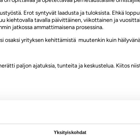
litustyöstä. Erot syntyvät laadusta ja tuloksista. Ehkä l
 kiehtovalla tavalla päivittäinen, viikottainen ja vuosit
mmin jatkossa ammattimaisena prosessina.
i osaksi yrityksen kehittämistä muutenkin kuin häilyvänä
rätti paljon ajatuksia, tunteita ja keskustelua. Kiitos nii
ti
Yksityiskohdat