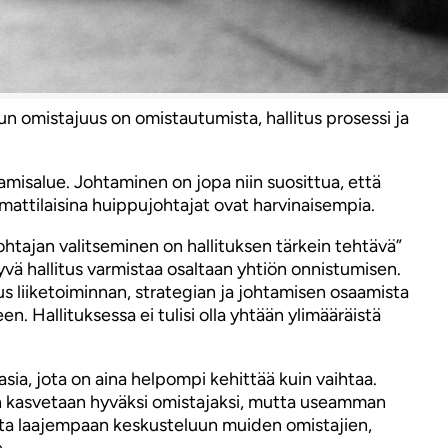
n omistajuus on omistautumista, hallitus prosessi ja
amisalue. Johtaminen on jopa niin suosittua, että
mmattilaisina huippujohtajat ovat harvinaisempia.
”johtajan valitseminen on hallituksen tärkein tehtävä”
yvä hallitus varmistaa osaltaan yhtiön onnistumisen.
s liiketoiminnan, strategian ja johtamisen osaamista
 Hallituksessa ei tulisi olla yhtään ylimääräistä
sia, jota on aina helpompi kehittää kuin vaihtaa.
iten kasvetaan hyväksi omistajaksi, mutta useamman
mista laajempaan keskusteluun muiden omistajien,
.