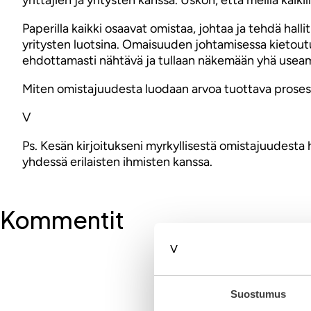
Paperilla kaikki osaavat omistaa, johtaa ja tehdä hal
yritysten luotsina. Omaisuuden johtamisessa kietoutuu
ehdottamasti nähtävä ja tullaan näkemään yhä usea
Miten omistajuudesta luodaan arvoa tuottava prosess
V
Ps. Kesän kirjoitukseni myrkyllisestä omistajuudesta he
yhdessä erilaisten ihmisten kanssa.
Kommentit
Kirjoita komment
Suostumus