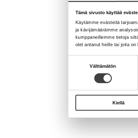
Aihe
Tämä sivusto käyttää eväste
Käytämme evästeitä tarjoama
ja kävijämäärämme analysoim
kumppaneillemme tietoja siitä
olet antanut heille tai joita o
Nimi
Suostumuksen
Välttämätön
valinta
Sähköpostiosoite
Kotisivu
Kiellä
Alternative: