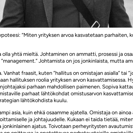
oteesi: “Miten yrityksen arvoa kasvatetaan parhaiten, ku
olla yhtä mieltä. Johtaminen on ammatti, prosessi ja osa
ssa ”management.” Johtamista on jos jonkinlaista, mutta a
 Vanhat fraasit, kuten ”hallitus on omistajan asialla” tai 
aan hallituksen roolia yrityksen arvon kasvattamisessa. H
enjohtajaksi parhaan mahdollisen paimenen. Sopiva kattau
staville parhaat lähtökohdat omistusarvon kasvattamiseen.
strategian lähtökohdista kuulu.
mpi asia, kuin ehkä osaamme ajatella. Omistaja on ainoa a
joittamiselle ja johtajuudelle. Kukaan ei taida tietää, m
olla jonkinlainen ajatus. Toivotaan perheyritysten avautu
lla on opittavaa ja opetettavaa perhetaustaisille omistajille