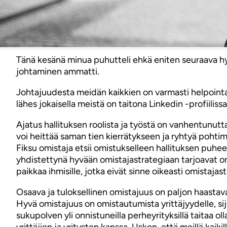
Tänä kesänä minua puhutteli ehkä eniten seuraava hyp
johtaminen ammatti.
Johtajuudesta meidän kaikkien on varmasti helpointa 
lähes jokaisella meistä on taitona Linkedin -profiili
Ajatus hallituksen roolista ja työstä on vanhentunutta.
voi heittää saman tien kierrätykseen ja ryhtyä pohtim
Fiksu omistaja etsii omistukselleen hallituksen puhe
yhdistettynä hyvään omistajastrategiaan tarjoavat omi
paikkaa ihmisille, jotka eivät sinne oikeasti omistaja
Osaava ja tuloksellinen omistajuus on paljon haastava
Hyvä omistajuus on omistautumista yrittäjyydelle, si
sukupolven yli onnistuneilla perheyrityksillä taitaa 
yrittäjien ja yritysten kanssa. Uskon, että meillä kaiki