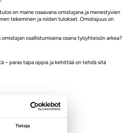
opputulos on maine osaavana omistajana ja menestyvien
tainen tekeminen ja niiden tulokset. Omistajuus on
 omistajan osallistumisena osana työyhteisön arkea?
stä – paras tapa oppia ja kehittää on tehdä sitä
Tietoja