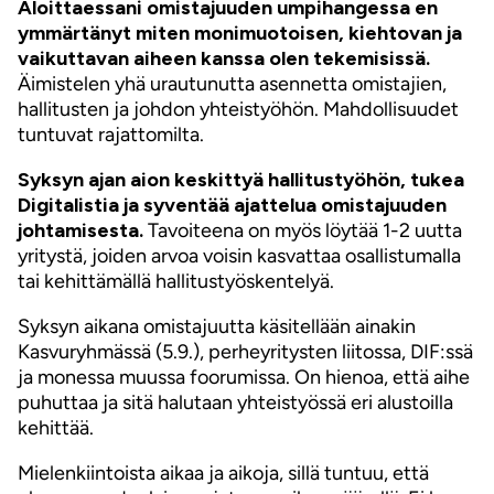
Aloittaessani omistajuuden umpihangessa en
ymmärtänyt miten monimuotoisen, kiehtovan ja
vaikuttavan aiheen kanssa olen tekemisissä.
Äimistelen yhä urautunutta asennetta omistajien,
hallitusten ja johdon yhteistyöhön. Mahdollisuudet
tuntuvat rajattomilta.
Syksyn ajan aion keskittyä hallitustyöhön, tukea
Digitalistia ja syventää ajattelua omistajuuden
johtamisesta.
Tavoiteena on myös löytää 1-2 uutta
yritystä, joiden arvoa voisin kasvattaa osallistumalla
tai kehittämällä hallitustyöskentelyä.
Syksyn aikana omistajuutta käsitellään ainakin
Kasvuryhmässä (5.9.), perheyritysten liitossa, DIF:ssä
ja monessa muussa foorumissa. On hienoa, että aihe
puhuttaa ja sitä halutaan yhteistyössä eri alustoilla
kehittää.
Mielenkiintoista aikaa ja aikoja, sillä tuntuu, että