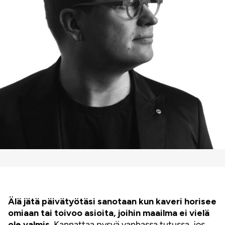
Älä jätä päivätyötäsi sanotaan kun kaveri horisee
omiaan tai toivoo asioita, joihin maailma ei vielä
ole valmis.
Kannattaa pysyä vanhassa tutussa, jos