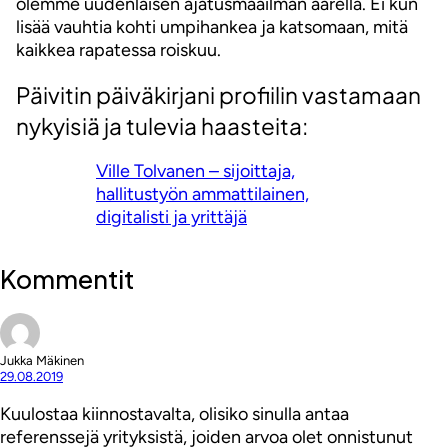
olemme uudenlaisen ajatusmaailman äärellä. Ei kun
lisää vauhtia kohti umpihankea ja katsomaan, mitä
kaikkea rapatessa roiskuu.
Päivitin päiväkirjani profiilin vastamaan
nykyisiä ja tulevia haasteita:
Ville Tolvanen – sijoittaja,
hallitustyön ammattilainen,
digitalisti ja yrittäjä
Kommentit
Jukka Mäkinen
29.08.2019
Kuulostaa kiinnostavalta, olisiko sinulla antaa
referenssejä yrityksistä, joiden arvoa olet onnistunut