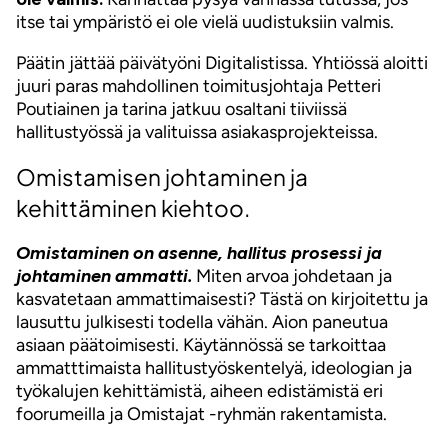
itse tai ympäristö ei ole vielä uudistuksiin valmis.
Päätin jättää päivätyöni Digitalistissa. Yhtiössä aloitti
juuri paras mahdollinen toimitusjohtaja Petteri
Poutiainen ja tarina jatkuu osaltani tiiviissä
hallitustyössä ja valituissa asiakasprojekteissa.
Omistamisen johtaminen ja
kehittäminen kiehtoo.
Omistaminen on asenne, hallitus prosessi ja
johtaminen ammatti.
Miten arvoa johdetaan ja
kasvatetaan ammattimaisesti? Tästä on kirjoitettu ja
lausuttu julkisesti todella vähän. Aion paneutua
asiaan päätoimisesti. Käytännössä se tarkoittaa
ammatttimaista hallitustyöskentelyä, ideologian ja
työkalujen kehittämistä, aiheen edistämistä eri
foorumeilla ja Omistajat -ryhmän rakentamista.