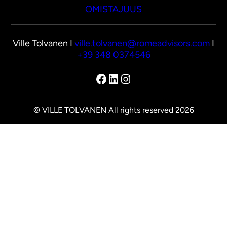
OMISTAJUUS
Ville Tolvanen I
ville.tolvanen@romeadvisors.com
I
+39 348 0374546
Facebook
LinkedIn
Instagram
© VILLE TOLVANEN All rights reserved 2026