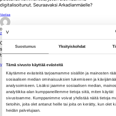
digitalisoitunut. Seuraavaksi Arkadianmäelle?
Vastaa
Digitalist
25.05.2020
Oletko Ville ajatellut koskaan tekeväsi oikeita, sinulle
Suostumus
Yksityiskohdat
Ti
sopivia töitä, ”päivätyö”:n sijaan? Nyt esimerkiksi
tarvitaan paljon marjanpoimijoita
Tämä sivusto käyttää evästeitä
Vastaa
Käytämme evästeitä tarjoamamme sisällön ja mainosten räät
Kirjoita kommentti
sosiaalisen median ominaisuuksien tukemiseen ja kävijäm
analysoimiseen. Lisäksi jaamme sosiaalisen median, mainos
Aihe
analytiikka-alan kumppaneillemme tietoja siitä, miten käytät
sivustoamme. Kumppanimme voivat yhdistää näitä tietoja mu
tietoihin, joita olet antanut heille tai joita on kerätty, kun olet 
heidän palvelujaan.