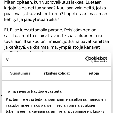
Miten opitaan, kun vuorovaikutus lakkaa. Luetaan
kirjoja ja painettua sanaa? Kuullaan vain heitä, jotka
pääsevät jatkuvasti eetteriin? Lopetetaan maailman
kehitys ja jäädytetään aika?
Ei. Ei se luovuttamalla parane. Poisjääminen on
sallittua, mutta ei hirvittävän fiksua. Jokainen toki
tavallaan. Itse kuulun ihmisiin, jotka haluavat kehittää
ja kehittyä, vaikka maailma, ympäristö ja kanavat
eivät aina olekaan täysin omaan makuun.
Vaikenemalla annetaan vain valta niille,
jotka sitä äänekkäimmin käyttävät.
Suostumus
Yksityiskohdat
Tietoja
V
Tämä sivusto käyttää evästeitä
Kommentit
Käytämme evästeitä tarjoamamme sisällön ja mainosten
räätälöimiseen, sosiaalisen median ominaisuuksien
Kirjoita kommentti
tukemiseen ja kävijämäärämme analysoimiseen. Lisäksi