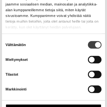
jaamme sosiaalisen median, mainosalan ja analytiikka-
Aihe
alan kumppaneillemme tietoja siitä, miten käytät
sivustoamme. Kumppanimme voivat yhdistää näitä
tietoja muihin tietoihin, joita olet antanut heille tai joita on
kerätty, kun olet käyttänyt heidän palvelujaan.
Suostumuksen
Välttämätön
valinta
Nimi
Mieltymykset
Sähköpostiosoite
Tilastot
Kotisivu
Markkinointi
Alternative: