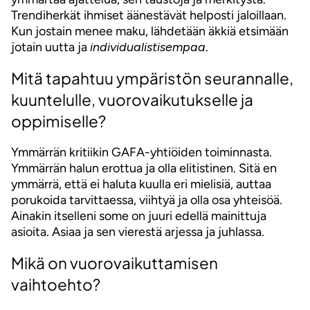
Trendiherkät ihmiset äänestävät helposti jaloillaan.
Kun jostain menee maku, lähdetään äkkiä etsimään
jotain uutta ja
individualistisempaa
.
Mitä tapahtuu ympäristön seurannalle,
kuuntelulle, vuorovaikutukselle ja
oppimiselle?
Ymmärrän kritiikin GAFA-yhtiöiden toiminnasta.
Ymmärrän halun erottua ja olla elitistinen. Sitä en
ymmärrä, että ei haluta kuulla eri mielisiä, auttaa
porukoida tarvittaessa, viihtyä ja olla osa yhteisöä.
Ainakin itselleni some on juuri edellä mainittuja
asioita. Asiaa ja sen vierestä arjessa ja juhlassa.
Mikä on vuorovaikuttamisen
vaihtoehto?