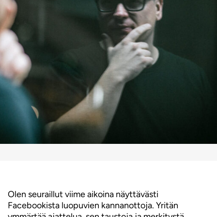
Olen seuraillut viime aikoina näyttävästi
Facebookista luopuvien kannanottoja. Yritän
ymmärtää ajattelua, sen taustoja ja merkitystä.