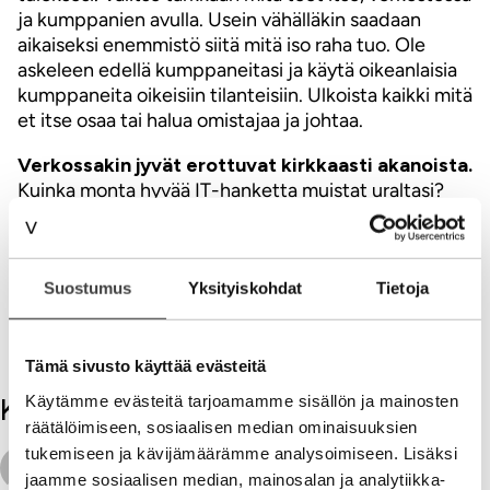
ja kumppanien avulla. Usein vähälläkin saadaan
aikaiseksi enemmistö siitä mitä iso raha tuo. Ole
askeleen edellä kumppaneitasi ja käytä oikeanlaisia
kumppaneita oikeisiin tilanteisiin. Ulkoista kaikki mitä
et itse osaa tai halua omistajaa ja johtaa.
Verkossakin jyvät erottuvat kirkkaasti akanoista.
Kuinka monta hyvää IT-hanketta muistat uraltasi?
Onko muutos ollut mukavaa ja toivottua? Varaudu
parempaan, mutta ymmärrä murroksen ja
transformaation haasteet.
Digitalisaatio
Suostumus
Yksityiskohdat
Tietoja
muodostaa seuraavan strategiasi tärkeimmät
kehityshankkeet. Vaadi niistä enemmän ja
parempaa liiketoimintaa vähemmällä.
Tämä sivusto käyttää evästeitä
Käytämme evästeitä tarjoamamme sisällön ja mainosten
Kommentit
räätälöimiseen, sosiaalisen median ominaisuuksien
tukemiseen ja kävijämäärämme analysoimiseen. Lisäksi
jaamme sosiaalisen median, mainosalan ja analytiikka-