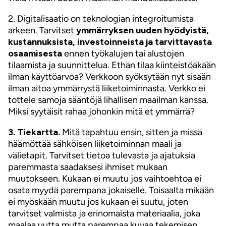
2. Digitalisaatio on teknologian integroitumista
arkeen. Tarvitset
ymmärryksen uuden hyödyistä,
kustannuksista, investoinneista ja tarvittavasta
osaamisesta
ennen työkalujen tai alustojen
tilaamista ja suunnittelua. Ethän tilaa kiinteistöäkään
ilman käyttöarvoa? Verkkoon syöksytään nyt sisään
ilman aitoa ymmärrystä liiketoiminnasta. Verkko ei
tottele samoja sääntöjä lihallisen maailman kanssa.
Miksi syytäisit rahaa johonkin mitä et ymmärrä?
3. Tiekartta.
Mitä tapahtuu ensin, sitten ja missä
häämöttää sähköisen liiketoiminnan maali ja
välietapit. Tarvitset tietoa tulevasta ja ajatuksia
paremmasta saadaksesi ihmiset mukaan
muutokseen. Kukaan ei muutu jos vaihtoehtoa ei
osata myydä parempana jokaiselle. Toisaalta mikään
ei myöskään muutu jos kukaan ei suutu, joten
tarvitset valmista ja erinomaista materiaalia, joka
maalaa uutta mutta parempaa kuvaa tekemisen