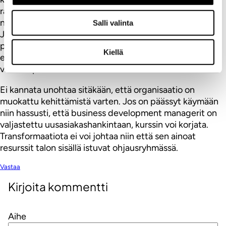
ratkaisu voi löytyä dokumentinhallinnasta jossa on
nykyaikaiset rajapinnat ja valmiita laajennuspalikoita.
Salli valinta
Järjestelmäkehityksessäkin voisi olla kaksi rinnakkaista
polkua: nykyjärjestelmän seuraava tuotantoversio ja
Kiellä
evoluutiomalli, joka korvaa nykyjärjestelmät parin
vuoden päästä.
Ei kannata unohtaa sitäkään, että organisaatio on
muokattu kehittämistä varten. Jos on päässyt käymään
niin hassusti, että business development managerit on
valjastettu uusasiakashankintaan, kurssin voi korjata.
Transformaatiota ei voi johtaa niin että sen ainoat
resurssit talon sisällä istuvat ohjausryhmässä.
Vastaa
Kirjoita kommentti
Aihe