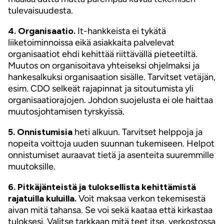
tulevaisuudesta.
4. Organisaatio.
It-hankkeista ei tykätä
liiketoiminnoissa eikä asiakkaita palvelevat
organisaatiot ehdi kehittää riittävällä pieteetiltä.
Muutos on organisoitava yhteiseksi ohjelmaksi ja
hankesalkuksi organisaation sisälle. Tarvitset vetäjän,
esim. CDO selkeät rajapinnat ja sitoutumista yli
organisaatiorajojen. Johdon suojelusta ei ole haittaa
muutosjohtamisen tyrskyissä.
5. Onnistumisia
heti alkuun. Tarvitset helppoja ja
nopeita voittoja uuden suunnan tukemiseen. Helpot
onnistumiset auraavat tietä ja asenteita suuremmille
muutoksille.
6. Pitkäjänteistä ja tuloksellista kehittämistä
rajatuilla kuluilla.
Voit maksaa verkon tekemisestä
aivan mitä tahansa. Se voi sekä kaataa että kirkastaa
tuloksesi. Valitse tarkkaan mitä teet itse, verkostossa