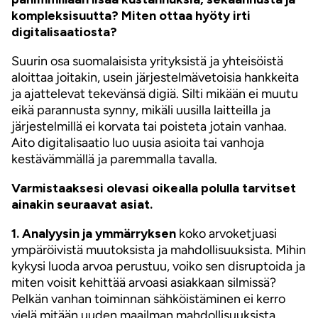
kompleksisuutta? Miten ottaa hyöty irti
digitalisaatiosta?
Suurin osa suomalaisista yrityksistä ja yhteisöistä
aloittaa joitakin, usein järjestelmävetoisia hankkeita
ja ajattelevat tekevänsä digiä. Silti mikään ei muutu
eikä parannusta synny, mikäli uusilla laitteilla ja
järjestelmillä ei korvata tai poisteta jotain vanhaa.
Aito digitalisaatio luo uusia asioita tai vanhoja
kestävämmällä ja paremmalla tavalla.
Varmistaaksesi olevasi oikealla polulla tarvitset
ainakin seuraavat asiat.
1. Analyysin ja ymmärryksen
koko arvoketjuasi
ympäröivistä muutoksista ja mahdollisuuksista. Mihin
kykysi luoda arvoa perustuu, voiko sen disruptoida ja
miten voisit kehittää arvoasi asiakkaan silmissä?
Pelkän vanhan toiminnan sähköistäminen ei kerro
vielä mitään uuden maailman mahdollisuuksista.