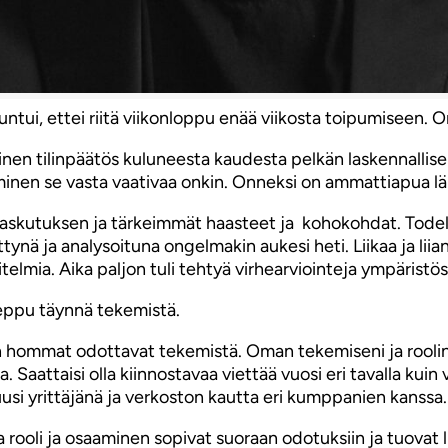
untui, ettei riitä viikonloppu enää viikosta toipumiseen. On
nen tilinpäätös kuluneesta kaudesta pelkän laskennallisen
iminen se vasta vaativaa onkin. Onneksi on ammattiapua lä
 laskutuksen ja tärkeimmät haasteet ja kohokohdat. Todelli
ettynä ja analysoituna ongelmakin aukesi heti. Liikaa ja lii
telmia. Aika paljon tuli tehtyä virhearviointeja ympäristö
reppu täynnä tekemistä.
un hommat odottavat tekemistä. Oman tekemiseni ja roolin 
Saattaisi olla kiinnostavaa viettää vuosi eri tavalla kuin vi
usi yrittäjänä ja verkoston kautta eri kumppanien kanssa.
rooli ja osaaminen sopivat suoraan odotuksiin ja tuovat l