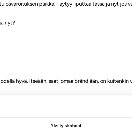
 tulosvaroituksen paikka. Täytyy liputtaa tässä ja nyt jos v
ja nyt?
della hyvä. Itseään, saati omaa brändiään, on kuitenkin v
ti
Yksityiskohdat