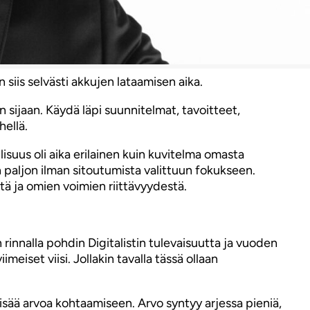
 siis selvästi akkujen lataamisen aika.
 sijaan. Käydä läpi suunnitelmat, tavoitteet,
hellä.
suus oli aika erilainen kuin kuvitelma omasta
an paljon ilman sitoutumista valittuun fokukseen.
stä ja omien voimien riittävyydestä.
rinnalla pohdin Digitalistin tulevaisuutta ja vuoden
imeiset viisi. Jollakin tavalla tässä ollaan
isää arvoa kohtaamiseen. Arvo syntyy arjessa pieniä,