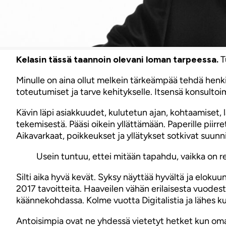
Kelasin tässä taannoin olevani loman tarpeessa.
T
Minulle on aina ollut melkein tärkeämpää tehdä henki
toteutumiset ja tarve kehitykselle. Itsensä konsulto
Kävin läpi asiakkuudet, kulutetun ajan, kohtaamiset,
tekemisestä. Pääsi oikein yllättämään. Paperille piirr
Aikavarkaat, poikkeukset ja yllätykset sotkivat suunni
Usein tuntuu, ettei mitään tapahdu, vaikka on 
Silti aika hyvä kevät. Syksy näyttää hyvältä ja eloku
2017 tavoitteita. Haaveilen vähän erilaisesta vuodesta. 
käännekohdassa. Kolme vuotta Digitalistia ja lähes ku
Antoisimpia ovat ne yhdessä vietetyt hetket kun oma 