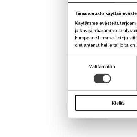
Aihe
Tämä sivusto käyttää eväste
Käytämme evästeitä tarjoama
ja kävijämäärämme analysoim
kumppaneillemme tietoja siitä
olet antanut heille tai joita o
Nimi
Suostumuksen
Välttämätön
valinta
Sähköpostiosoite
Kotisivu
Kiellä
Alternative: