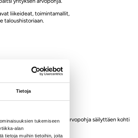
aitsi yrityksen arvopohja.
at liikeideat, toimintamallit,
e taloushistoriaan.
Tietoja
arkoita lehmänlannan käryä… Arvopohja säilyttäen kohti
 ominaisuuksien tukemiseen
tiikka-alan
ietoja muihin tietoihin, joita