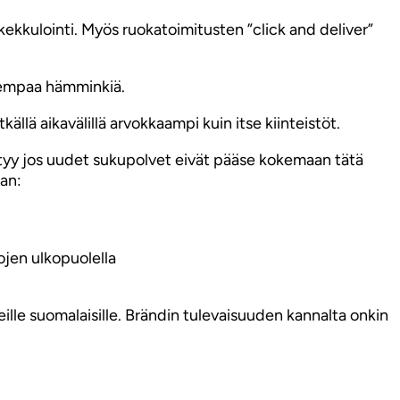
kkulointi. Myös ruokatoimitusten ”click and deliver”
urempaa hämminkiä.
llä aikavälillä arvokkaampi kuin itse kiinteistöt.
ttyy jos uudet sukupolvet eivät pääse kokemaan tätä
aan:
ojen ulkopuolella
lle suomalaisille. Brändin tulevaisuuden kannalta onkin