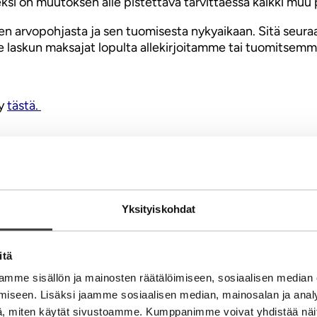
si on muutoksen alle pistettävä tarvittaessa kaikki muu p
en arvopohjasta ja sen tuomisesta nykyaikaan. Sitä seuraav
e laskun maksajat lopulta allekirjoitamme tai tuomitsemm
yy
tästä
.
Yksityiskohdat
itä
ti navetoista nousee käryä liian monesta paikasta, enkä t
mme sisällön ja mainosten räätälöimiseen, sosiaalisen median
iseen. Lisäksi jaamme sosiaalisen median, mainosalan ja analy
, miten käytät sivustoamme. Kumppanimme voivat yhdistää näitä t