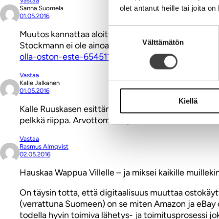
Vastaa
olet antanut heille tai joita o
Sanna Suomela
01.05.2016
Suostumuksen
Muutos kannattaa aloittaa asiakkaista, kenelle tarjo
Välttämätön
valinta
Stockmann ei ole ainoa yritys, joka tätä vielä harjoi
olla-oston-este-6545118
Vastaa
Kalle Jalkanen
01.05.2016
Kiellä
Kalle Ruuskasen esittämä ajatus kiinteistöjen jalost
pelkkä riippa. Arvottomaksi yliarvostettu brändi. M
Vastaa
Rasmus Almqvist
02.05.2016
Hauskaa Wappua Villelle – ja miksei kaikille muillekin
On täysin totta, että digitaalisuus muuttaa ostokäy
(verrattuna Suomeen) on se miten Amazon ja eBay o
todella hyvin toimiva lähetys- ja toimitusprosessi jo