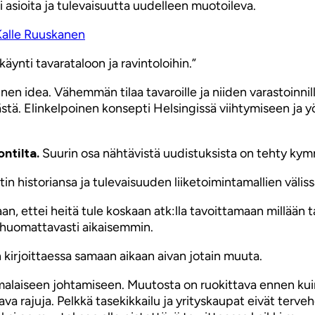
 asioita ja tulevaisuutta uudelleen muotoileva.
Kalle Ruuskanen
äynti tavarataloon ja ravintoloihin.”
nen idea. Vähemmän tilaa tavaroille ja niiden varastoinni
mästä. Elinkelpoinen konsepti Helsingissä viihtymiseen ja y
ntilta.
Suurin osa nähtävistä uudistuksista on tehty ky
tin historiansa ja tulevaisuuden liiketoimintamallien väliss
, ettei heitä tule koskaan atk:lla tavoittamaan millään t
n huomattavasti aikaisemmin.
 kirjoittaessa samaan aikaan aivan jotain muuta.
omalaiseen johtamiseen. Muutosta on ruokittava ennen kui
va rajuja. Pelkkä tasekikkailu ja yrityskaupat eivät terve