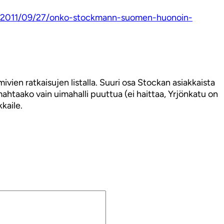
om/2011/09/27/onko-stockmann-suomen-huonoin-
vien ratkaisujen listalla. Suuri osa Stockan asiakkaista
 mahtaako vain uimahalli puuttua (ei haittaa, Yrjönkatu on
kaile.