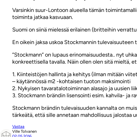
Varsinkin suur-Lontoon alueella tämän toimintamal
toiminta jatkaa kasvuaan.
Suomi on siinä mielessä erilainen (britteihin verra
En oikein jaksa uskoa Stockmannin tulevaisuuteen tav
”Stockmann” on lupaus erinomaisuudesta.. nyt uhkaa
konkreettisella tavalla. Näin ollen olen sitä mieltä, 
1. Kiinteistöjen hallinta ja kehitys (ilman mitään viit
– käytännössä m2 -kohtaisen tuoton maksimointi
2. Nykyisen tavaratalotoiminnan alasajo ja uusien l
3. Stockmann brändin lisensointi esim. kahvila- ja ra
Stockmann brändin tulevaisuuden kannalta on muistet
tärkeätä, että sille annetaan mahdollisuus jalostaa
Vastaa
Ville Tolvanen
02.05.2016