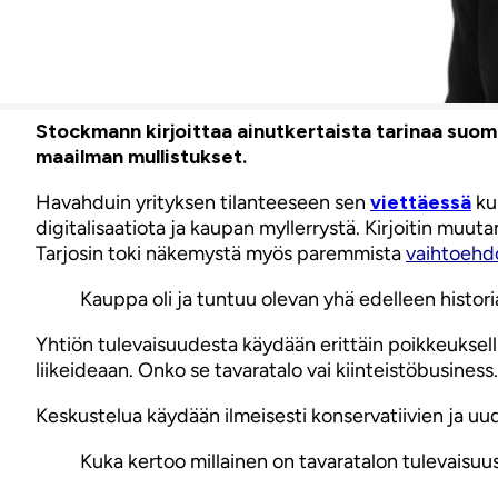
Stockmann kirjoittaa ainutkertaista tarinaa suo
maailman mullistukset.
Havahduin yrityksen tilanteeseen sen
viettäessä
kun
digitalisaatiota ja kaupan myllerrystä. Kirjoitin muu
Tarjosin toki näkemystä myös paremmista
vaihtoehd
Kauppa oli ja tuntuu olevan yhä edelleen histori
Yhtiön tulevaisuudesta käydään erittäin poikkeukselli
liikeideaan. Onko se tavaratalo vai kiinteistöbusiness
Keskustelua käydään ilmeisesti konservatiivien ja uudi
Kuka kertoo millainen on tavaratalon tulevaisuu