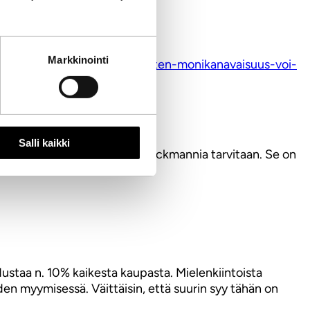
aikki muu seuraa perässä.
Markkinointi
vi.fi/Kumppanit/Sofigate/miten-monikanavaisuus-voi-
Salli kaikki
on hyvä. Mutta mihin siinä Stockmannia tarvitaan. Se on
ä kun se katoaa.
ustaa n. 10% kaikesta kaupasta. Mielenkiintoista
n myymisessä. Väittäisin, että suurin syy tähän on