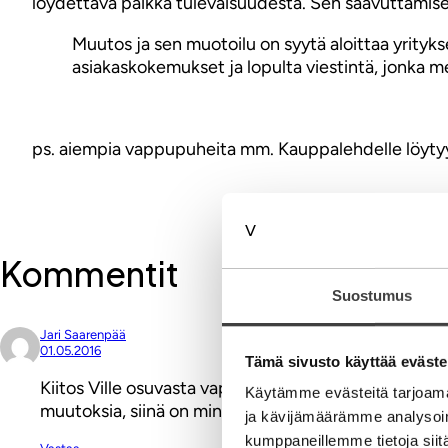
löydettävä paikka tulevaisuudesta. Sen saavuttamisek
Muutos ja sen muotoilu on syytä aloittaa yrityks
asiakaskokemukset ja lopulta viestintä, jonka m
ps. aiempia vappupuheita mm. Kauppalehdelle löyt
Kommentit
Suostumus
Jari Saarenpää
01.05.2016
Tämä sivusto käyttää eväste
Kiitos Ville osuvasta vappupuheestasi! Valitettavas
Käytämme evästeitä tarjoama
muutoksia, siinä on minunkin motto!
ja kävijämäärämme analysoim
kumppaneillemme tietoja siitä