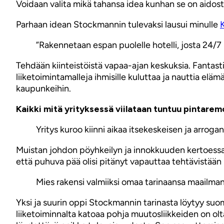
Voidaan valita mikä tahansa idea kunhan se on aidosti
Parhaan idean Stockmannin tulevaksi lausui minulle
”Rakennetaan espan puolelle hotelli, josta 24/7 k
Tehdään kiinteistöistä vapaa-ajan keskuksia. Fantasti
liiketoimintamalleja ihmisille kuluttaa ja nauttia elä
kaupunkeihin.
Kaikki mitä yrityksessä viilataan tuntuu pintaremo
Yritys kuroo kiinni aikaa itsekeskeisen ja arrogan
Muistan johdon pöyhkeilyn ja innokkuuden kertoessaan
että puhuva pää olisi pitänyt vapauttaa tehtävistää
Mies rakensi valmiiksi omaa tarinaansa maailman
Yksi ja suurin oppi Stockmannin tarinasta löytyy su
liiketoiminnalta katoaa pohja muutosliikkeiden on olta