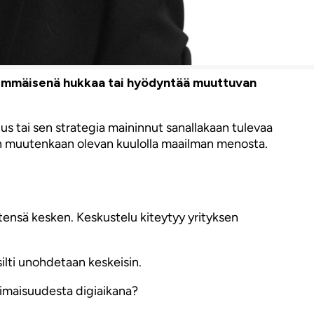
nsimmäisenä hukkaa tai hyödyntää muuttuvan
tus tai sen strategia maininnut sanallakaan tulevaa
dän muutenkaan olevan kuulolla maailman menosta.
stensä kesken. Keskustelu kiteytyy yrityksen
silti unohdetaan keskeisin.
oimaisuudesta digiaikana?