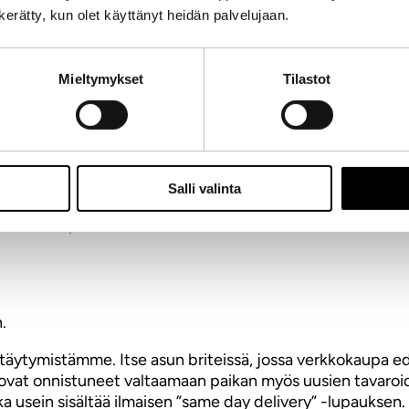
n kerätty, kun olet käyttänyt heidän palvelujaan.
taan ja mitä. Asiakas, kun nostetaan muotoilun ytimeen, k
Mieltymykset
Tilastot
ttelee. Yhden asiakaspolun voit lukea täältä
http://www.ti
Salli valinta
uksesta hotelliksi, tuossa Helsingin ja maailman kolkassa 
issään ei tapahdu, ei varsinkaan muutu, mitään merkittävä
.
ttäytymistämme. Itse asun briteissä, jossa verkkokaupa ed
vat onnistuneet valtaamaan paikan myös uusien tavaroide
ka usein sisältää ilmaisen ”same day delivery” -lupauksen.