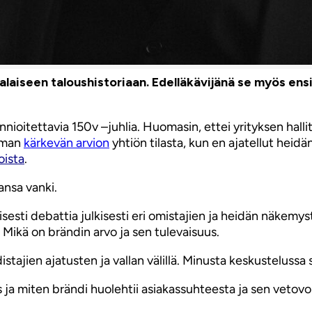
malaiseen taloushistoriaan. Edelläkävijänä se myös e
nioitettavia 150v –juhlia. Huomasin, ettei yrityksen halli
taman
kärkevän arvion
yhtiön tilasta, kun en ajatellut hei
oista
.
ansa vanki.
sesti debattia julkisesti eri omistajien ja heidän näkemy
. Mikä on brändin arvo ja sen tulevaisuus.
stajien ajatusten ja vallan välillä. Minusta keskustelussa 
s ja miten brändi huolehtii asiakassuhteesta ja sen vetov