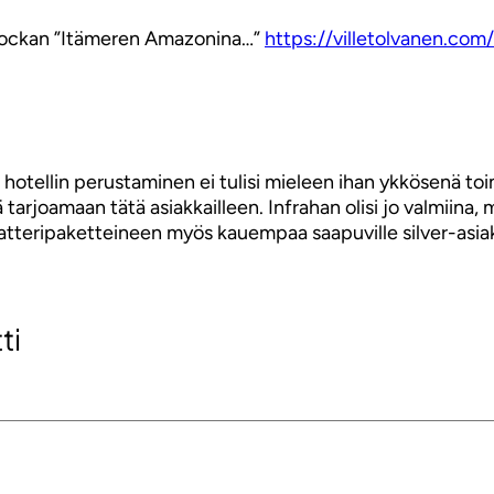
 Stockan ”Itämeren Amazonina…”
https://villetolvanen.c
hotellin perustaminen ei tulisi mieleen ihan ykkösenä toimi
 tarjoamaan tätä asiakkailleen. Infrahan olisi jo valmiina,
 teatteripaketteineen myös kauempaa saapuville silver-asiak
ti