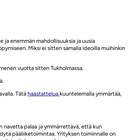
lle ja enemmän mahdollisuuksia ja uusia
öpymiseen. Miksi ei sitten samalla ideoilla muihinkin
mmenen vuotta sitten Tukholmassa.
ä.
avalla. Tätä
haastattelua
kuuntelemalla ymmärtää,
n navetta palaa ja ymmärrettävä, että kun
hdytä pääliiketoimintaa. Yrityksen toiminnalle on