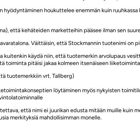
lin hyödyntäminen houkuttelee enemmän kuin ruuhkassa ke
ttuna), että kehäteiden marketteihin pääsee ilman sen su
aratalona. Väittäisin, että Stockmannin tuotenimi on pitkä
 kuitenkin käydä niin, että tuotemerkin arvolupaus vesi
että toiminta pitäisi jakaa kolmeen itsenäiseen liiketoimint
että tuotemerkkiin vrt. Tallberg)
iiketoimintakonseptien löytäminen myös nykyisten toimitil
vintolatoiminnalle
tava, että nimi ei juurikan edusta mitään muille kuin mei
 uusia merkityksiä mahdollisimman monelle.