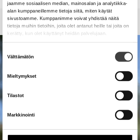
jaamme sosiaalisen median, mainosalan ja analytiikka-
NANOBLOGI
NANOBLOGI
NANOBLOGI
alan kumppaneillemme tietoja siitä, miten käytät
sivustoamme. Kumppanimme voivat yhdistää näitä
#NANOBLOGI
#NANOBLOGI
#NANOBLOGI
Lue lisää
tietoja muihin tietoihin, joita olet antanut heille tai joita on
kerätty, kun olet käyttänyt heidän palvelujaan.
Suostumuksen
Välttämätön
valinta
Mieltymykset
Tilastot
Markkinointi