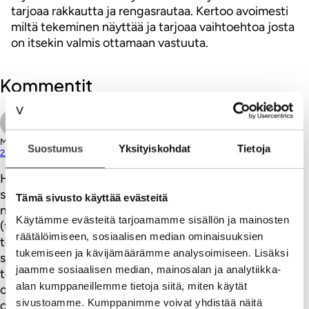
tarjoaa rakkautta ja rengasrautaa. Kertoo avoimesti
miltä tekeminen näyttää ja tarjoaa vaihtoehtoa josta
on itsekin valmis ottamaan vastuuta.
Kommentit
Mikko Marsio
Suostumus
Yksityiskohdat
Tietoja
25.08.2015
Hyvin sanottu – ”Unohdan aina miten vieras asia hyvä
strategia on”. Harmittavan useasti strategia halutaan
Tämä sivusto käyttää evästeitä
näyttämään pintapuolisesti hyvältä käyttäen oikeita
Käytämme evästeitä tarjoamamme sisällön ja mainosten
(toisille väsähtäneitä…) sanoja: johtava, ketterä,
räätälöimiseen, sosiaalisen median ominaisuuksien
tehokkuus, kannattava kasvu, optimointi, jne. Jos lukee
tukemiseen ja kävijämäärämme analysoimiseen. Lisäksi
saman strategian ajatuksella havaitsee että se ei
jaamme sosiaalisen median, mainosalan ja analytiikka-
todellisuudessa johda mihinkään toimintaan – halutaan
alan kumppaneillemme tietoja siitä, miten käytät
omata teksti/dokumentti joka vahvistaa kaikille mitä
sivustoamme. Kumppanimme voivat yhdistää näitä
olemme jo tekemässä on mitä pitää tehdä myös