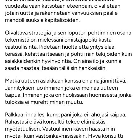
vuodesta vaan katsotaan eteenpäin, oivalletaan
jotain uutta ja rakennetaan vahvuuksien päälle
mahdollisuuksia kapitalisoiden.
Oivaltava strategia ja sen loputon pohtiminen osana
tekemistä on mielessäni omistajapolitiikasta
vastuullisinta. Pidetään huolta että yritys elää
terässä, kehittää itseään ja pohtii niin tekijöiden kuin
asiakkaidenkin hyvinvointia. On aina ilo ja kunnia
saada haastaa itseään tälläisin hankkeisiin.
Matka uuteen asiakkaan kanssa on aina jännittävä.
Jännityksen luo ihminen joka ei meinaa uuteen
taipua. Ihminen joka on huolissaan huomisesta jonka
tuloksia ei murehtiminen muutu.
Palkkaa rinnallesi kumppani joka ei rahojasi kaipaa.
Rahastasi elävä konsultti tekee elämästäsi
myötätuulisen. Vastuullinen kaveri haasta niin
myötä- kuin vastoinkäymisissäkin. Hyvä konsultti