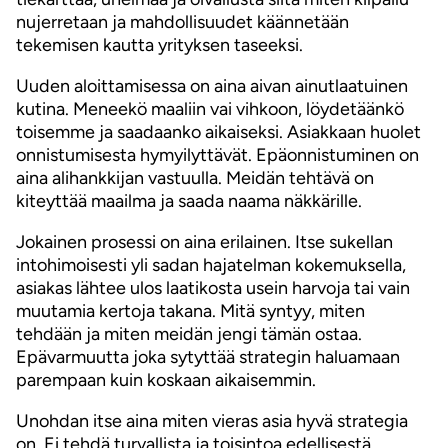
nujerretaan ja mahdollisuudet käännetään
tekemisen kautta yrityksen taseeksi.
Uuden aloittamisessa on aina aivan ainutlaatuinen
kutina. Meneekö maaliin vai vihkoon, löydetäänkö
toisemme ja saadaanko aikaiseksi. Asiakkaan huolet
onnistumisesta hymyilyttävät. Epäonnistuminen on
aina alihankkijan vastuulla. Meidän tehtävä on
kiteyttää maailma ja saada naama näkkärille.
Jokainen prosessi on aina erilainen. Itse sukellan
intohimoisesti yli sadan hajatelman kokemuksella,
asiakas lähtee ulos laatikosta usein harvoja tai vain
muutamia kertoja takana. Mitä syntyy, miten
tehdään ja miten meidän jengi tämän ostaa.
Epävarmuutta joka sytyttää strategin haluamaan
parempaan kuin koskaan aikaisemmin.
Unohdan itse aina miten vieras asia hyvä strategia
on. Ei tehdä turvallista ja toisintoa edellisestä