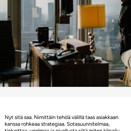
Nyt sitä saa. Nimittäin tehdä välillä taas asiakkaan
kanssa rohkeaa strategiaa. Sotasuunnitelmaa,
tiekarttaa, unelmaa ja oivallusta siitä miten kilpailu