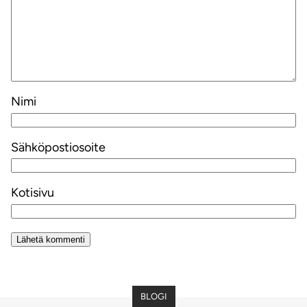
Nimi
Sähköpostiosoite
Kotisivu
Alternative:
BLOGI
BLOGI
BLOGI