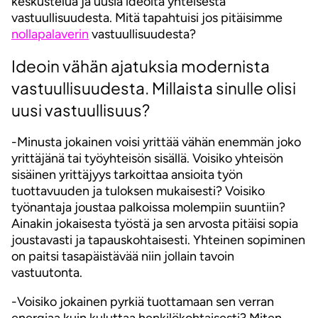
keskustelua ja uusia ideoita yhteisestä
vastuullisuudesta. Mitä tapahtuisi jos pitäisimme
nollapalaverin
vastuullisuudesta?
Ideoin vähän ajatuksia modernista
vastuullisuudesta. Millaista sinulle olisi
uusi vastuullisuus?
-Minusta jokainen voisi yrittää vähän enemmän joko
yrittäjänä tai työyhteisön sisällä. Voisiko yhteisön
sisäinen yrittäjyys tarkoittaa ansioita työn
tuottavuuden ja tuloksen mukaisesti? Voisiko
työnantaja joustaa palkoissa molempiin suuntiin?
Ainakin jokaisesta työstä ja sen arvosta pitäisi sopia
joustavasti ja tapauskohtaisesti. Yhteinen sopiminen
on paitsi tasapäistävää niin jollain tavoin
vastuutonta.
-Voisiko jokainen pyrkiä tuottamaan sen verran