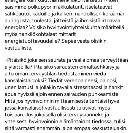
energiaa kuin kuluttaa henkilökohtaisesti? Miten
saisimme polkupyöriin akkulaturit, itselataavat
sähköautot kaduille ja kaiken mahdollisen keräämän
auringosta, tuulesta, jätteistä ja ihmisistä irtoavaa
energiaa? Voisiko hyvinvointiyhteiskunta määritellä
myös henkilökohtaiset mittarit
energiatuottavuudelle? Sepäs vasta olisikin
vastuullista.
-Pitäisikö jokaisen seurata ja vaalia omaa terveyttään
älylaitteilla? Pitäisikö sairausten ennaltaehkäisy ja
aito oman terveystilan tiedostaminen viedä
kansalaistaidoksi? Tiedät verenpaineesi, painosi,
unen laatusi ja jollakin tavalla stressitasosi ja hankit
apua hyvissä ajoin ennen sairauden puhkeamista.
Mitä jos hyvinvoinnin mittaamisesta tehtäisi hyve,
jossa kansalaiset vastuullisesti tukisivat myös
toisiaan. Jos jokaisella olisi terveysranneke ja
yhteisesti hyvinvoinnin elämäntaidot tiedossa, tulisi
siitä varmasti enemmän ja parempaa keskusteluakin.