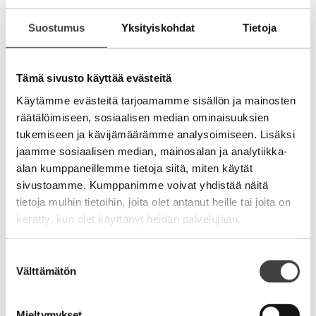
haittavero sähköisesti tuotettujen materiaalien
painamiselle paperille. Vapautetaan aiemmin ajettu
Suostumus
Yksityiskohdat
Tietoja
ja kierrätetty auto korkeimmasta autoveroasteesta.
Suositaan kierrättämistä ja kehittämistä jatkuvan
uuden rakentamisen sijaan. Tehdään fiksusti
Tämä sivusto käyttää evästeitä
valmistetusta todellinen hyve.
Käytämme evästeitä tarjoamamme sisällön ja mainosten
Huomasin matkan varrella, ettei vanhat käsitykset
räätälöimiseen, sosiaalisen median ominaisuuksien
vastuullisuudesta oikein taida pitää enää paikkaansa.
tukemiseen ja kävijämäärämme analysoimiseen. Lisäksi
Sinä joka älähdit yksilönvapautta vastaan, kysy
jaamme sosiaalisen median, mainosalan ja analytiikka-
itseltäsi mitä vapautta on lupa tuhota itseään,
alan kumppaneillemme tietoja siitä, miten käytät
terveyttä, taloutta, yhteiskuntaa ja tulevien
sivustoamme. Kumppanimme voivat yhdistää näitä
sukupolvien mahdollisuuksia osana kulutusjuhlia.
tietoja muihin tietoihin, joita olet antanut heille tai joita on
Maailma, aika ja ajattelu on syytä muuttaa. Meillä on
kerätty, kun olet käyttänyt heidän palvelujaan.
pieni kansa ja ketteryyttä toteuttaa tarpeen sitä
vaatiessa. Nyt olisi aika ajatella vastuullisuus aivan
Suostumuksen
uudestaan.
Välttämätön
valinta
Kaivetaan jostain taas halu olla aidosti
maailman parhaita ja tehdään Suomesta
Mieltymykset