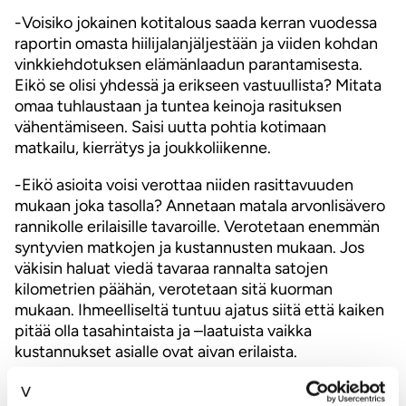
-Voisiko jokainen kotitalous saada kerran vuodessa
raportin omasta hiilijalanjäljestään ja viiden kohdan
vinkkiehdotuksen elämänlaadun parantamisesta.
Eikö se olisi yhdessä ja erikseen vastuullista? Mitata
omaa tuhlaustaan ja tuntea keinoja rasituksen
vähentämiseen. Saisi uutta pohtia kotimaan
matkailu, kierrätys ja joukkoliikenne.
-Eikö asioita voisi verottaa niiden rasittavuuden
mukaan joka tasolla? Annetaan matala arvonlisävero
rannikolle erilaisille tavaroille. Verotetaan enemmän
syntyvien matkojen ja kustannusten mukaan. Jos
väkisin haluat viedä tavaraa rannalta satojen
kilometrien päähän, verotetaan sitä kuorman
mukaan. Ihmeelliseltä tuntuu ajatus siitä että kaiken
pitää olla tasahintaista ja –laatuista vaikka
kustannukset asialle ovat aivan erilaista.
-Verotetaan turhasta byrokratiasta. Laitetaan