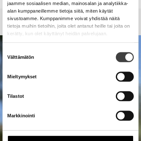
jaamme sosiaalisen median, mainosalan ja analytiikka-
JOHTAMINEN
VIDEO
VIDEO
alan kumppaneillemme tietoja siitä, miten käytät
sivustoamme. Kumppanimme voivat yhdistää näitä
TOTUUS MARKKINOINNISTA
HAASTATTELU RADIO ROCK
TULEVAISUUS
Lue lisää
tietoja muihin tietoihin, joita olet antanut heille tai joita on
kerätty, kun olet käyttänyt heidän palvelujaan.
Suostumuksen
Välttämätön
valinta
Mieltymykset
Tilastot
Markkinointi