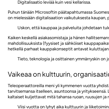
Digitalisaatio leviää kuin vesi kellarissa.
Puhun tänään Microsoftin päätapahtumassa Suomessa he
on mielessään digitalisaation vaikutuksesta kaupan, 
Uskon, että kauppaa ja palveluita johdetaan tul
Kaiken keskellä asiakasomistaja ja hänen hallitsemans
mahdollisuuksista (fyysiset ja sähköiset kauppapaikat)
hetkellä parhaat kauppakonseptit antavat kuluttajan
Tieto, teknologia ja osittainen ymmärryskin on j
Vaikeaa on kulttuurin, organisaati
Teleoperaattoreilla meni yli kymmenen vuotta yhdistää 
tarvitsemansa itselleen, asuntoonsa ja yritykseensä. L
kaltaiset kuljettavat mitä tahansa ruoan, ruusujen ja 
Viisi vuotta on lyhyt aika kulttuurin ja liiketoimi