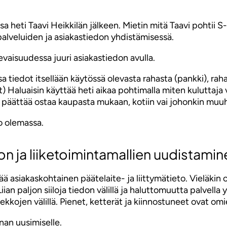
ti Taavi Heikkilän jälkeen. Mietin mitä Taavi pohtii S-r
palveluiden ja asiakastiedon yhdistämisessä.
evaisuudessa juuri asiakastiedon avulla.
a tiedot itsellään käytössä olevasta rahasta (pankki), rah
 Haluaisin käyttää heti aikaa pohtimalla miten kuluttaja vo
 päättää ostaa kaupasta mukaan, kotiin vai johonkin muu
o olemassa.
on ja liiketoimintamallien uudistamin
asiakaskohtainen päätelaite- ja liittymätieto. Vieläkin on
iian paljon siiloja tiedon välillä ja haluttomuutta palvel
rekkojen välillä. Pienet, ketterät ja kiinnostuneet ovat om
nnan uusimiselle.