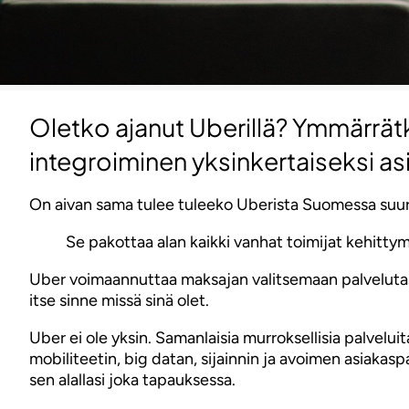
Oletko ajanut Uberillä? Ymmärrätk
integroiminen yksinkertaiseksi 
On aivan sama tulee tuleeko Uberista Suomessa suuri va
Se pakottaa alan kaikki vanhat toimijat kehittym
Uber voimaannuttaa maksajan valitsemaan palvelutason
itse sinne missä sinä olet.
Uber ei ole yksin. Samanlaisia murroksellisia palvel
mobiliteetin, big datan, sijainnin ja avoimen asiakasp
sen alallasi joka tapauksessa.