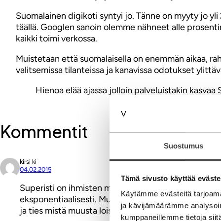
Suomalainen digikoti syntyi jo. Tänne on myyty jo yli
täällä. Googlen sanoin olemme nähneet alle prosentin 
kaikki toimi verkossa.
Muistetaan että suomalaisella on enemmän aikaa, raha
valitsemissa tilanteissa ja kanavissa odotukset ylittä
Hienoa elää ajassa jolloin palveluistakin kasvaa
Kommentit
Suostumus
kirsi ki
04.02.2015
Tämä sivusto käyttää eväste
Superisti on ihmisten matka tiedon ja teknologian yht
Käytämme evästeitä tarjoama
eksponentiaalisesti. Muutoksen kasvu voi olla vakio
ja kävijämäärämme analysoim
ja ties mistä muusta loistavan rengin elämäänsä!
kumppaneillemme tietoja siitä