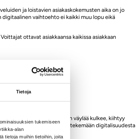
lveluiden ja loistavien asiakaskokemusten aika on jo
 digitaalinen vaihtoehto ei kaikki muu lopu eikä
Voittajat ottavat asiakkaansa kaikissa asiakkaan
Tietoja
 kansakuntana tuota evoluution väylää kulkee, kiihtyy
 ominaisuuksien tukemiseen
a on edessään ABC & He tulevat tekemään digitalisuudesta
tiikka-alan
ietoja muihin tietoihin, joita