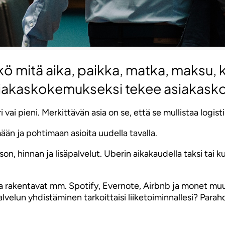
ö mitä aika, paikka, matka, maksu, ku
asiakaskokemukseksi tekee asiakasko
i pieni. Merkittävän asia on se, että se mullistaa logisti
ään ja pohtimaan asioita uudella tavalla.
, hinnan ja lisäpalvelut. Uberin aikakaudella taksi tai k
uita rakentavat mm. Spotify, Evernote, Airbnb ja monet mu
alvelun yhdistäminen tarkoittaisi liiketoiminnallesi? Parahd