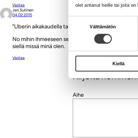
olet antanut heille tai joita o
Vastaa
Jari Sutinen
04.02.2015
Suostumuksen
”Uberin aikakaudella taksi tai kuljetukset eivät mene
Välttämätön
valinta
No mihin ihmeeseen se taksi on sitten ennen tullut ja mi
siellä missä minä olen.
Vastaa
Kiellä
Kirjoita komment
Aihe