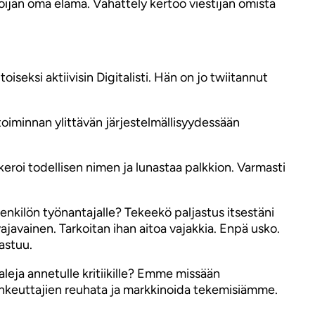
oijan oma elämä. Vähättely kertoo viestijän omista
seksi aktiivisin Digitalisti. Hän on jo twiitannut
toiminnan ylittävän järjestelmällisyydessään
roi todellisen nimen ja lunastaa palkkion. Varmasti
nkilön työnantajalle? Tekeekö paljastus itsestäni
ajavainen. Tarkoitan ihan aitoa vajakkia. Enpä usko.
astuu.
ja annetulle kritiikille? Emme missään
ankeuttajien reuhata ja markkinoida tekemisiämme.