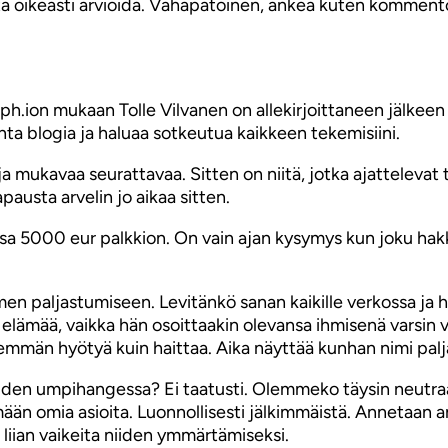
luta oikeasti arvioida. Vähäpätöinen, ankea kuten komment
ion mukaan Tolle Vilvanen on allekirjoittaneen jälkeen toi
nta blogia ja haluaa sotkeutua kaikkeen tekemisiini.
 mukavaa seurattavaa. Sitten on niitä, jotka ajattelevat 
pausta arvelin jo aikaa sitten.
a 5000 eur palkkion. On vain ajan kysymys kun joku hakke
 paljastumiseen. Levitänkö sanan kaikille verkossa ja he
elämää, vaikka hän osoittaakin olevansa ihmisenä varsin v
enemmän hyötyä kuin haittaa. Aika näyttää kunhan nimi palj
 umpihangessa? Ei taatusti. Olemmeko täysin neutraale
n omia asioita. Luonnollisesti jälkimmäistä. Annetaan 
liian vaikeita niiden ymmärtämiseksi.