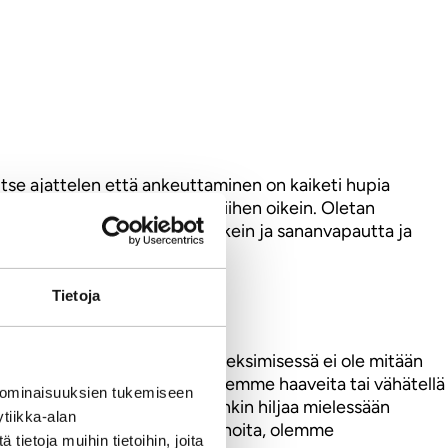
 Itse ajattelen että ankeuttaminen on kaiketi hupia
e, jotta he osoitin suhtautua siihen oikein. Oletan
ehtävä on päättää mikä on oikein ja sananvapautta ja
Tietoja
a, joissa käy huonosti. Niiden keksimisessä ei ole mitään
inomaisesti myös lytätä toistemme haaveita tai vähätellä
 ominaisuuksien tukemiseen
n. Tämä ankeuttaja vähintäänkin hiljaa mielessään
tiikka-alan
hkimotarinoita tai sankaritarinoita, olemme
ietoja muihin tietoihin, joita