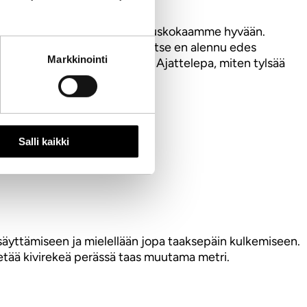
at valtavasti huomiota. Mutta uskokaamme hyvään.
e rakkauden rusi-rusinoita.” Itse en alennu edes
Markkinointi
koituksensa, ankeuttajillakin. Ajattelepa, miten tylsää
Salli kaikki
ysäyttämiseen ja mielellään jopa taaksepäin kulkemiseen.
vetää kivirekeä perässä taas muutama metri.