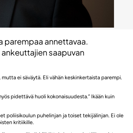
ista parempaa annettavaa.
ta ankeuttajien saapuvan
 mutta ei säväytä. Eli vähän keskinkertaista parempi.
yös pidettävä huoli kokonaisuudesta.” Ikään kuin
 poliisikoulun puhelinjan ja toiset tekijälinjan. Ei ole
en kritiikille.