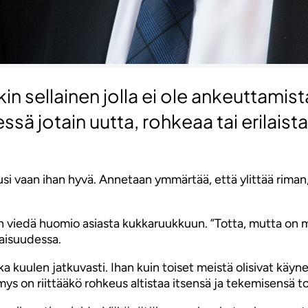
kin sellainen jolla ei ole ankeuttam
sä jotain uutta, rohkeaa tai erilais
usi vaan ihan hyvä. Annetaan ymmärtää, että ylittää riman,
n viedä huomio asiasta kukkaruukkuun. ”Totta, mutta on m
naisuudessa.
 kuulen jatkuvasti. Ihan kuin toiset meistä olisivat käyneet
on riittääkö rohkeus altistaa itsensä ja tekemisensä toist