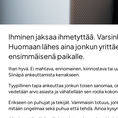
Ihminen jaksaa ihmetyttää. Varsin
Huomaan lähes aina jonkun yrittäes
ensimmäisenä paikalle.
Ihan hyvä. Ei mahtava, erinomainen, kiinnostava tai u
Siinäpä ankeuttamista kerrakseen.
Tyypillinen tapa ankeuttaa jonkun toisen sanomaa, o
vedetään arvo asiasta ja vähätellään sen roolia koko
Erikseen on puhujat ja tekijät. Vammaisin totuus, jonka
mitään ongelmaa sekä puhua että tehdä. Ainoa kysymys 