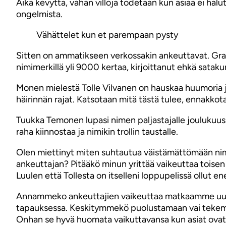
Aika kevyttä, vähän villoja todetaan kun asiaa ei ha
ongelmista.
Vähättelet kun et parempaan pysty
Sitten on ammatikseen verkossakin ankeuttavat. Graph.
nimimerkillä yli 9000 kertaa, kirjoittanut ehkä sataku
Monen mielestä Tolle Vilvanen on hauskaa huumoria ja
häirinnän rajat. Katsotaan mitä tästä tulee, ennakkota
Tuukka Temonen lupasi nimen paljastajalle joulukuuss
raha kiinnostaa ja nimikin trollin taustalle.
Olen miettinyt miten suhtautua väistämättömään nimen
ankeuttajan? Pitääkö minun yrittää vaikeuttaa toisen 
Luulen että Tollesta on itselleni loppupelissä ollut 
Annammeko ankeuttajien vaikeuttaa matkaamme uuden
tapauksessa. Keskitymmekö puolustamaan vai tekemää
Onhan se hyvä huomata vaikuttavansa kun asiat ovat 