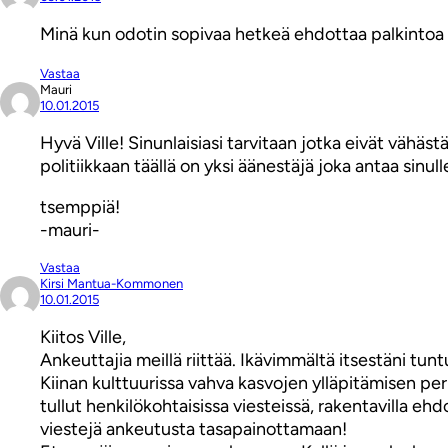
Minä kun odotin sopivaa hetkeä ehdottaa palkintoa tu
Vastaa
Mauri
10.01.2015
Hyvä Ville! Sinunlaisiasi tarvitaan jotka eivät vähästä
politiikkaan täällä on yksi äänestäjä joka antaa sinul
tsemppiä!
-mauri-
Vastaa
Kirsi Mantua-Kommonen
10.01.2015
Kiitos Ville,
Ankeuttajia meillä riittää. Ikävimmältä itsestäni tun
Kiinan kulttuurissa vahva kasvojen ylläpitämisen peri
tullut henkilökohtaisissa viesteissä, rakentavilla eh
viestejä ankeutusta tasapainottamaan!