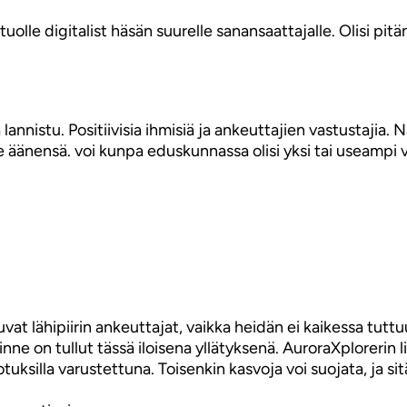
olle digitalist häsän suurelle sanansaattajalle. Olisi pit
 lannistu. Positiivisia ihmisiä ja ankeuttajien vastustajia.
le äänensä. voi kunpa eduskunnassa olisi yksi tai useampi vi
tuvat lähipiirin ankeuttajat, vaikka heidän ei kaikessa tut
nne on tullut tässä iloisena yllätyksenä. AuroraXplorerin 
dotuksilla varustettuna. Toisenkin kasvoja voi suojata, ja