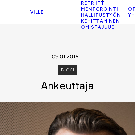
RETRIITTI
MENTOROINTI
O
VILLE
HALLITUSTYÖN
YH
KEHITTÄMINEN
OMISTAJUUS
09.01.2015
BLOGI
Ankeuttaja