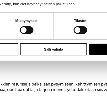
n kerätty, kun olet käyttänyt heidän palvelujaan.
uuret instituutiot, (vrt. kirkko). Sen vastustajat saav
os toisella on murheen muri-murinoita, niin annetaan sill
Mieltymykset
Tilastot
äisi taas yhtä digitaalista jälkeä hänestä. Kaikella on tar
Salli valinta
arvokasta työtä usealla rintamalla.
kaikkien resursseja paikallaan pysymiseen, kehittymisen p
iaa, opettaa uutta ja tarjoaa menestystä. Jaksetaan siis 