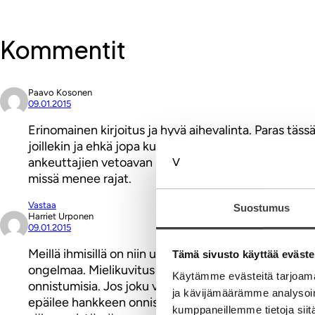
Kommentit
Paavo Kosonen
09.01.2015
Erinomainen kirjoitus ja hyvä aihevalinta. Paras täss
joillekin ja ehkä jopa kulttuurillinen erityispiirre os
ankeuttajien vetoavan sananvapauteen jos heidän ki
missä menee rajat.
Vastaa
Suostumus
Harriet Urponen
09.01.2015
Meillä ihmisillä on niin uskomattomat taidot silloin, 
Tämä sivusto käyttää eväste
ongelmaa. Mielikuvitus laukkaa ja mitä erikoisempi
Käytämme evästeitä tarjoama
onnistumisia. Jos joku vaikkapa onnistuu painonpud
ja kävijämäärämme analysoim
epäilee hankkeen onnistumista tai pitkäaikaisia vai
kumppaneillemme tietoja siitä