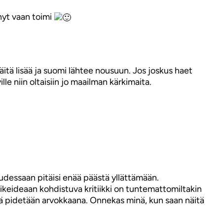
änyt vaan toimi
 Näitä lisää ja suomi lähtee nousuun. Jos joskus haet
lle niin oltaisiin jo maailman kärkimaita.
tuudessaan pitäisi enää päästä yllättämään.
liikeideaan kohdistuva kritiikki on tuntemattomiltakin
 sitä pidetään arvokkaana. Onnekas minä, kun saan näitä