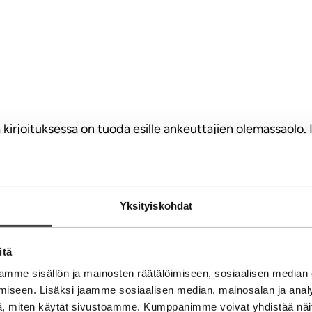
ä kirjoituksessa on tuoda esille ankeuttajien olemassaolo.
assa Suomea. Piirre, josta kannattaa kertoa muualta tulevill
rjoittelua nimimerkin takaa yrittää estää. Jonkun muun t
Yksityiskohdat
kun haluamme sepittää tarinoita, etenkin sellaisia tarinoit
itä
a juonenkäänteitä keksitään ihan tuosta vaan. Osaamme er
mme sisällön ja mainosten räätälöimiseen, sosiaalisen median
otuksessa, ei mene aikaakaan, kun hän kohtaa ankeuttaja
iseen. Lisäksi jaamme sosiaalisen median, mainosalan ja analy
kutuksia. Me, jotka haluamme kertoa menestystarinoita, tu
, miten käytät sivustoamme. Kumppanimme voivat yhdistää näitä t