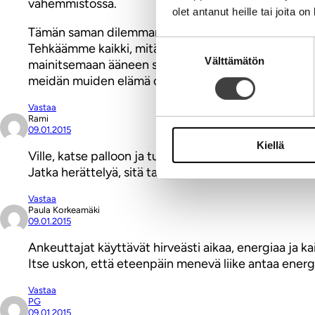
vähemmistössä.
olet antanut heille tai joita o
Tämän saman dilemman kanssa kamppailevat muutkin s
Suostumuksen
Tehkäämme kaikki, mitä teemme, rakastavin mielin. ”J
Välttämätön
valinta
mainitsemaan ääneen sinun ankeuttajasi nimeä. Ettei j
meidän muiden elämä olisi ilman heitä!
Vastaa
Rami
09.01.2015
Kiellä
Ville, katse palloon ja tulevaisuuteen. Teet hyvää ja 
Jatka herättelyä, sitä tarvitaan. Yt. Rami
Vastaa
Paula Korkeamäki
09.01.2015
Ankeuttajat käyttävät hirveästi aikaa, energiaa ja 
Itse uskon, että eteenpäin menevä liike antaa energ
Vastaa
PG
09.01.2015