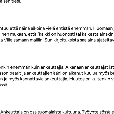
 sen tiesi.
untuu että näinä aikoina vielä entistä enemmän. Huomaan j
iihen mukaan, että ”kaikki on huonosti tai kaikesta ainakin 
Ville samaan malliin. Sun kirjoituksista saa aina ajatelta
tenkin enemmän kuin ankeuttajia. Aikanaan ankeuttajat ist
n baarit ja ankeuttajien ääni on alkanut kuulua myös baa
iin ja myös kannattavia ankeuttajia. Muutos on kuitenkin
ssä.
t Ankeuttaja on osa suomalaista kultuuria. Työyhteisössä ei