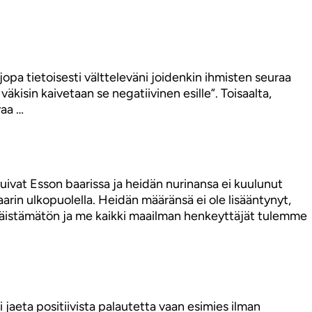
opa tietoisesti vältteleväni joidenkin ihmisten seuraa
väkisin kaivetaan se negatiivinen esille”. Toisaalta,
vaa …
uivat Esson baarissa ja heidän nurinansa ei kuulunut
rin ulkopuolella. Heidän määränsä ei ole lisääntynyt,
 väistämätön ja me kaikki maailman henkeyttäjät tulemme
 jaeta positiivista palautetta vaan esimies ilman