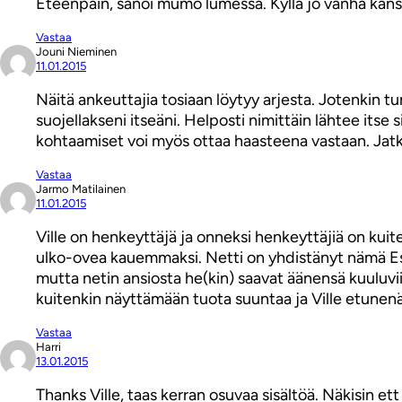
Eteenpäin, sanoi mumo lumessa. Kyllä jo vanha kansa
Vastaa
Jouni Nieminen
11.01.2015
Näitä ankeuttajia tosiaan löytyy arjesta. Jotenkin t
suojellakseni itseäni. Helposti nimittäin lähtee itse s
kohtaamiset voi myös ottaa haasteena vastaan. Jatka 
Vastaa
Jarmo Matilainen
11.01.2015
Ville on henkeyttäjä ja onneksi henkeyttäjiä on kui
ulko-ovea kauemmaksi. Netti on yhdistänyt nämä Esso
mutta netin ansiosta he(kin) saavat äänensä kuuluv
kuitenkin näyttämään tuota suuntaa ja Ville etunenä
Vastaa
Harri
13.01.2015
Thanks Ville, taas kerran osuvaa sisältöä. Näkisin et