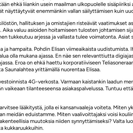
ään ehkä liiankin usein maailman ulkopuolelle sisäpiiriksi
mät näyttäytyvät enemmänkin vallan säilyttämisen kuin uu
ilöstön, hallituksen ja omistajien risteävät vaatimukset 
 Aika valuu asioiden hoitamiseen tulosten johtamisen sija
n tukkeutuu arjessa ja vallasta tulee voimatonta. Asiat sy
 ja hampaita. Pohdin Elisan viimeaikaista uudistumista. I
lua olla mukana ajassa. En näe sen relevanttiutta digiaja
giajassa. Eroa on ehkä haettu korporatiiviseen Teliasoneraa
ta Saunalahtea yrittämällä nuorentaa Elisaa.
investoinnista 4G-verkosta. Varmaan kaistankin laadun mer
n vaikeaan tilanteeseensa asiakaspalvelussa. Tuntuu että
vitsee lääkitystä, jolla ei kansanvaaleja voiteta. Miten yk
n meidän eduistamme. Miten vaalivoittajaksi voisi kouliin
n rakenteellisia muutoksia niiden synnyttämiseksi? Valta 
ta kukkaruukkuihin.