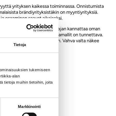
yyttä yrityksen kaikessa toiminnassa. Onnistumista
laisista brändiyrityksistäkin on myyntiyrityksiä.
ja osaaminen saavat aikaiseksi.
ksi varsinkin kasvollisen omistajan kannattaa oman
siakkaat, markkinat ja toimintamallit on tunnettava.
ä ja tulevaa eiliseen perustaen. Vahva valta näkee
Tietoja
udistaen.
 ominaisuuksien tukemiseen
tiikka-alan
ietoja muihin tietoihin, joita
Markkinointi