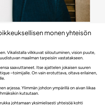
 poikkeuksellisen monen yhteisön
. Vikalistalla vilkkuvat siiloutuminen, vision puute,
 uudistuvan maailman tarpeisiin vastatakseen.
ensa saavuttaneet. Itse ajattelen jokaisen suuren
ique –toimijalle. On vain erotuttava, oltava erilainen,
le.
inen arjessa. Ylimmän johdon ympärillä on aivan liikaa
ryhmäksikin kutsutaan.
ukka johtamaan yksimielisesti yhteisöä kohti