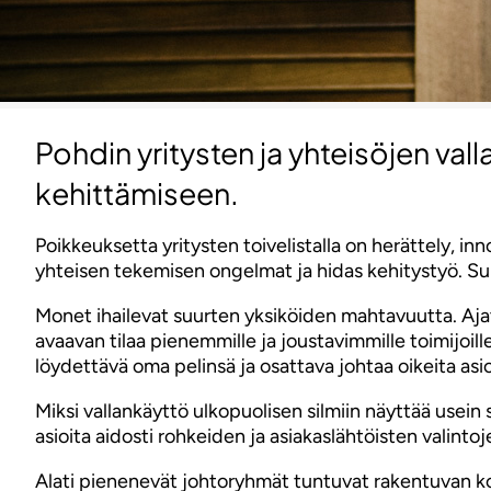
Pohdin yritysten ja yhteisöjen va
kehittämiseen.
Poikkeuksetta yritysten toivelistalla on herättely, in
yhteisen tekemisen ongelmat ja hidas kehitystyö. Suu
Monet ihailevat suurten yksiköiden mahtavuutta. Aja
avaavan tilaa pienemmille ja joustavimmille toimijoill
löydettävä oma pelinsä ja osattava johtaa oikeita asio
Miksi vallankäyttö ulkopuolisen silmiin näyttää usein 
asioita aidosti rohkeiden ja asiakaslähtöisten valinto
Alati pienenevät johtoryhmät tuntuvat rakentuvan k