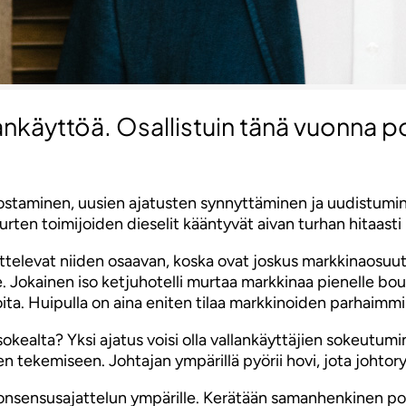
llankäyttöä. Osallistuin tänä vuonna
nostaminen, uusien ajatusten synnyttäminen ja uudistuminen
rten toimijoiden dieselit kääntyvät aivan turhan hitaasti
ttelevat niiden osaavan, koska ovat joskus markkinaosuut
e. Jokainen iso ketjuhotelli murtaa markkinaa pienelle bout
ita. Huipulla on aina eniten tilaa markkinoiden parhaimmil
sokealta? Yksi ajatus voisi olla vallankäyttäjien sokeutum
jen tekemiseen. Johtajan ympärillä pyörii hovi, jota johto
onsensusajattelun ympärille. Kerätään samanhenkinen por