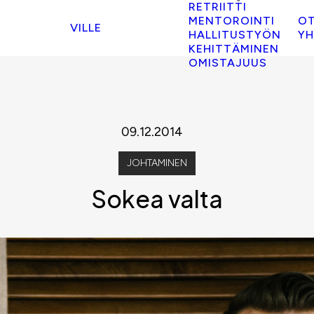
RETRIITTI
MENTOROINTI
O
VILLE
HALLITUSTYÖN
YH
KEHITTÄMINEN
OMISTAJUUS
09.12.2014
JOHTAMINEN
Sokea valta