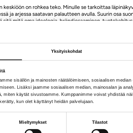
eskiöön on rohkea teko. Minulle se tarkoittaa läpinäkyv
ä ja arjessa saatavan palautteen avulla. Suurin osa suoma
ä sitä mitä oma ideologia, brändiosaaminen, tuotekehitys 
s on aina pelkkää markkinaverkostoa arvokkaampi yritys. Si
kkea ei tarvitse itse tehdä, osata eikä valmistaa, mutta a
alutaan saada aikaiseksi. Vain sokea valta tekee päätöksi
Yksityiskohdat
 syntyvät jatkuvasti uudistumalla ja varovasti arjessa u
itä
mme sisällön ja mainosten räätälöimiseen, sosiaalisen median
iseen. Lisäksi jaamme sosiaalisen median, mainosalan ja analy
, miten käytät sivustoamme. Kumppanimme voivat yhdistää näitä t
ti
n kerätty, kun olet käyttänyt heidän palvelujaan.
Mieltymykset
Tilastot