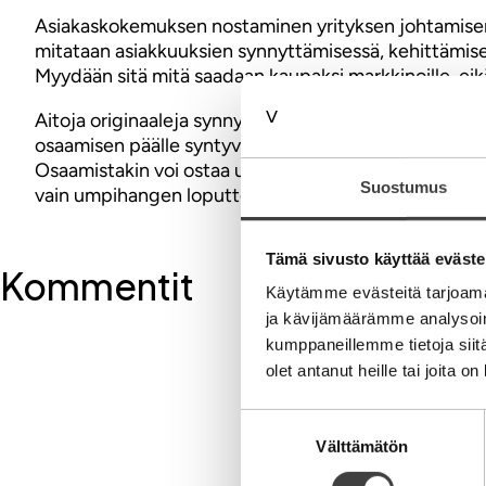
Asiakaskokemuksen nostaminen yrityksen johtamisen k
mitataan asiakkuuksien synnyttämisessä, kehittämisess
Myydään sitä mitä saadaan kaupaksi markkinoille, eik
Aitoja originaaleja synnyttävä ja kaupallistava yrity
osaamisen päälle syntyvän arvonluontiin keskittyä. Kai
Osaamistakin voi ostaa ulkopuolelta kun tietää mitä h
Suostumus
vain umpihangen loputtomat mahdollisuudet. Tulokset
Tämä sivusto käyttää eväste
Kommentit
Käytämme evästeitä tarjoama
ja kävijämäärämme analysoim
kumppaneillemme tietoja siitä
Kirjoita komment
olet antanut heille tai joita o
Suostumuksen
Aihe
Välttämätön
valinta