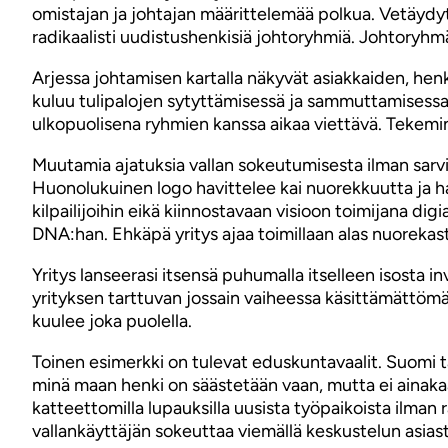
omistajan ja johtajan määrittelemää polkua. Vetäydyt
radikaalisti uudistushenkisiä johtoryhmiä. Johtoryh
Arjessa johtamisen kartalla näkyvät asiakkaiden, henk
kuluu tulipalojen sytyttämisessä ja sammuttamisessa.
ulkopuolisena ryhmien kanssa aikaa viettävä. Tekemine
Muutamia ajatuksia vallan sokeutumisesta ilman sarvia
Huonolukuinen logo havittelee kai nuorekkuutta ja ha
kilpailijoihin eikä kiinnostavaan visioon toimijana di
DNA:han. Ehkäpä yritys ajaa toimillaan alas nuorekas
Yritys lanseerasi itsensä puhumalla itselleen isosta 
yrityksen tarttuvan jossain vaiheessa käsittämättömä
kuulee joka puolella.
Toinen esimerkki on tulevat eduskuntavaalit. Suomi tar
minä maan henki on säästetään vaan, mutta ei ainakaa
katteettomilla lupauksilla uusista työpaikoista ilma
vallankäyttäjän sokeuttaa viemällä keskustelun asias