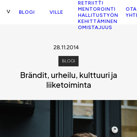
RETRIITTI
MENTOROINTI
OTA
BLOGI
VILLE
HALLITUSTYÖN
YHT
KEHITTÄMINEN
OMISTAJUUS
28.11.2014
BLOGI
Brändit, urheilu, kulttuuri ja
liiketoiminta