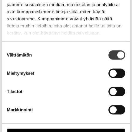
jaamme sosiaalisen median, mainosalan ja analytiikka-
Aihe
alan kumppaneillemme tietoja siitä, miten käytät
sivustoamme. Kumppanimme voivat yhdistää näitä
tietoja muihin tietoihin, joita olet antanut heille tai joita on
kerätty, kun olet käyttänyt heidän palvelujaan.
Suostumuksen
Välttämätön
valinta
Nimi
Mieltymykset
Sähköpostiosoite
Tilastot
Kotisivu
Markkinointi
Alternative: