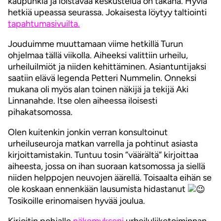
kaupunkia ja loistavaa keskustelua on takana. Hyviä
hetkiä upeassa seurassa. Jokaisesta löytyy taltiointi
tapahtumasivuilta.
Jouduimme muuttamaan viime hetkillä Turun
ohjelmaa tällä viikolla. Aiheeksi valittiin urheilu,
urheiluilmiöt ja niiden kehittäminen. Asiantuntijaksi
saatiin elävä legenda Petteri Nummelin. Onneksi
mukana oli myös alan toinen näkijä ja tekijä Aki
Linnanahde. Itse olen aiheessa iloisesti
pihakatsomossa.
Olen kuitenkin jonkin verran konsultoinut
urheiluseuroja matkan varrella ja pohtinut asiasta
kirjoittamistakin. Tuntuu tosin ”väärältä” kirjoittaa
aiheesta, jossa on ihan suoraan katsomossa ja siellä
niiden helppojen neuvojen äärellä. Toisaalta eihän se
ole koskaan ennenkään lausumista hidastanut
Tosikoille erinomaisen hyvää joulua.