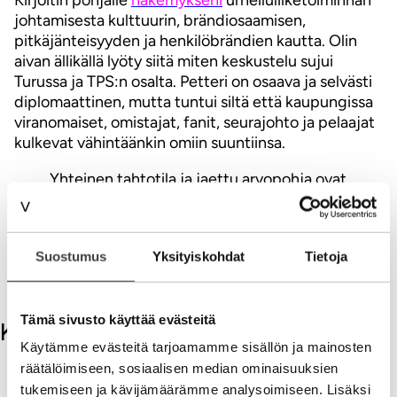
Kirjoitin pohjalle
näkemykseni
urheiluliiketoiminnan
johtamisesta kulttuurin, brändiosaamisen,
pitkäjänteisyyden ja henkilöbrändien kautta. Olin
aivan ällikällä lyöty siitä miten keskustelu sujui
Turussa ja TPS:n osalta. Petteri on osaava ja selvästi
diplomaattinen, mutta tuntui siltä että kaupungissa
viranomaiset, omistajat, fanit, seurajohto ja pelaajat
kulkevat vähintäänkin omiin suuntiinsa.
Yhteinen tahtotila ja jaettu arvopohja ovat
menestyksen salaisuuksia varmasti
urheilussakin!
Kannattaa katsoa video aiheesta. Keskustelu on
Suostumus
Yksityiskohdat
Tietoja
mielestäni erittäin kiinnostava!
Tämä sivusto käyttää evästeitä
Kommentit
Käytämme evästeitä tarjoamamme sisällön ja mainosten
räätälöimiseen, sosiaalisen median ominaisuuksien
Kirjoita kommentti
tukemiseen ja kävijämäärämme analysoimiseen. Lisäksi