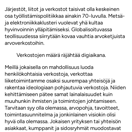
Järjestöt, liitot ja verkostot taisivat olla keskeinen
osa työllistämispolitiikkaa ainakin 70-luvulla. Metsä-
ja elektroniikkaklusteri vuolevat yhä kultaa
hyvinvoinnin ylläpitämiseksi. Globalisoituvassa
teollisuudessa siirrytään kovaa vauhtia arvoketjuista
arvoverkostoihin.
Verkostojen määrä räjähtää digiaikana.
Meillä jokaisella on mahdollisuus luoda
henkilökohtaisia verkostoja, verkottaa
liiketoimintamme osaksi suurempaa yhteisöjä ja
rakentaa ideologiaan pohjautuvia verkostoja. Niiden
kehittämiseen pätee samat lainalaisuudet kuin
muuhunkin ihmisten ja toimintojen johtamiseen.
Tarvitaan syy olla olemassa, arvopohja, tavoitteet,
toimintasuunnitelma ja jonkinlainen visiokin olisi
hyvä olla olemassa. Jokaisen yrityksen tai yhteisön
asiakkaat, kumppanit ja sidosryhmät muodostavat