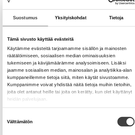
jatkuvasti uusia yhteisöllisiä palveluita. Tori.fi –
kauppapaikat, Airbnb, Uber X jne. rakentavat uutta
kilpailua ja haastavat perinteisiä toimijoita ketterillä,
Suostumus
Yksityiskohdat
Tietoja
joustavilla ja älykkäillä arvoverkostoilla. Tieto, arvo ja
osaaminen kanavoituvat käyttötilanteeseen ja
synnyttävät arvoa juuri silloin kuin sitä tarvitaan.
Tämä sivusto käyttää evästeitä
Lopputuloksena on huomattavasti parempaa
Käytämme evästeitä tarjoamamme sisällön ja mainosten
liiketoimintaa vähemmällä. Tiedolla johtaminen
räätälöimiseen, sosiaalisen median ominaisuuksien
yhdistettynä tehokkaaseen tapaan tuottaa ja
palvella asiakasta on ja tulee olemaan kilpailukeino
tukemiseen ja kävijämäärämme analysoimiseen. Lisäksi
lähes kaikessa yritystoiminnassa. Ajattelun
jaamme sosiaalisen median, mainosalan ja analytiikka-alan
kehittäminen on syytä aloittaa välittömästi. Tämä
kumppaneillemme tietoja siitä, miten käytät sivustoamme.
palvelu, Digitalist ja Rome Advisorsin arvoverkosto
Kumppanimme voivat yhdistää näitä tietoja muihin tietoihin,
ovat vain pieniä, mutta toimivia esimerkkejä
joita olet antanut heille tai joita on kerätty, kun olet käyttänyt
verkostojen johtamisesta. Mitä tapahtuu kun sinun
heidän palvelujaan.
toimialasi pelisäännöt muttuvat? Mikä estää sinua
olemasta toimialasi ensimmäinen verkostojen
Suostumuksen
valtias? Aloita kehittäminen osallistumalla
Välttämätön
valinta
Digitalistien avoimeen tilaisuuteen aiheesta.