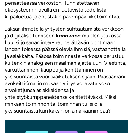
periaatteessa verkoston. Tunnistettavan
ekosysteemin avulla on luotavista todellista
kilpailuetua ja entistäkin parempaa liiketoimintaa.
Jaksan ihmetellä yritysten suhtautumista verkkoon
ja digitalisoitumiseen
kanavana
muiden joukossa.
Luulisi jo sanan inter-net herättävän pohtimaan
langan toisessa päässä olevia ihmisiä, vastaanottajia
ja asiakkaita. Pääosa toiminnasta verkossa perustuu
kuitenkin analogisen maailman ajatteluun. Viestintä,
vaikuttaminen, kauppa ja kehittäminen on
yksisuuntaista vuorovaikutuksen sijaan. Paasaamani
avokeittiömallin mukaan yritys voi avata koko
arvoketjunsa asiakkaidensa ja
yhteistyökumppaneidensa kehitettäväksi. Miksi
minkään toiminnon tai toiminnan tulisi olla
yksisuuntaista kun kaksin on aina kaunimpaa?