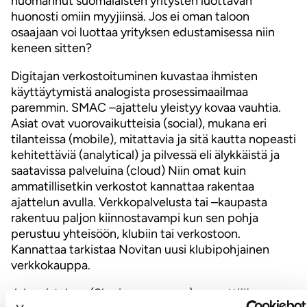
huomannut suomalaisten yritysten luottavan
huonosti omiin myyjiinsä. Jos ei oman taloon
osaajaan voi luottaa yrityksen edustamisessa niin
keneen sitten?
Digitajan verkostoituminen kuvastaa ihmisten
käyttäytymistä analogista prosessimaailmaa
paremmin. SMAC –ajattelu yleistyy kovaa vauhtia.
Asiat ovat vuorovaikutteisia (social), mukana eri
tilanteissa (mobile), mitattavia ja sitä kautta nopeasti
kehitettäviä (analytical) ja pilvessä eli älykkäistä ja
saatavissa palveluina (cloud) Niin omat kuin
ammatillisetkin verkostot kannattaa rakentaa
ajattelun avulla. Verkkopalvelusta tai –kaupasta
rakentuu paljon kiinnostavampi kun sen pohja
perustuu yhteisöön, klubiin tai verkostoon.
Kannattaa tarkistaa Novitan uusi klubipohjainen
verkkokauppa.
Jakamistalous (Sharing economy) synnyttää