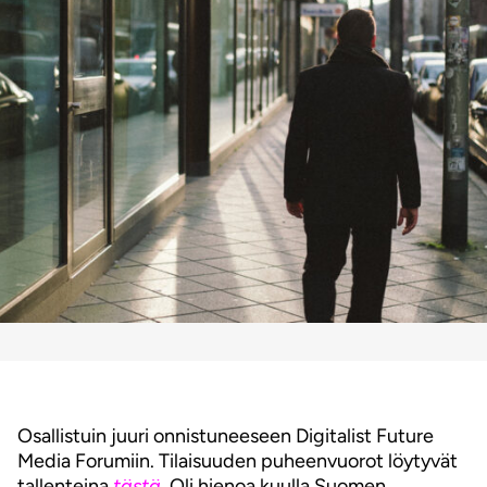
Osallistuin juuri onnistuneeseen Digitalist Future
Media Forumiin. Tilaisuuden puheenvuorot löytyvät
tallenteina
tästä
.
Oli hienoa kuulla Suomen