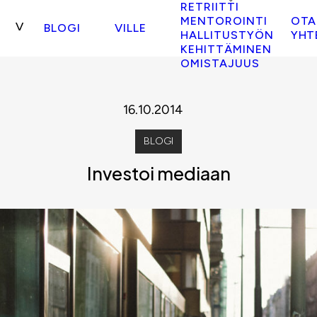
RETRIITTI
MENTOROINTI
OTA
BLOGI
VILLE
HALLITUSTYÖN
YHT
KEHITTÄMINEN
OMISTAJUUS
16.10.2014
BLOGI
Investoi mediaan