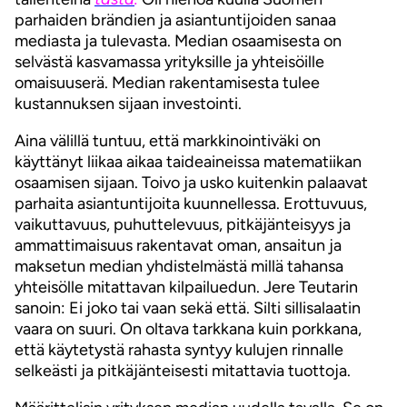
parhaiden brändien ja asiantuntijoiden sanaa
mediasta ja tulevasta. Median osaamisesta on
selvästä kasvamassa yrityksille ja yhteisöille
omaisuuserä. Median rakentamisesta tulee
kustannuksen sijaan investointi.
Aina välillä tuntuu, että markkinointiväki on
käyttänyt liikaa aikaa taideaineissa matematiikan
osaamisen sijaan. Toivo ja usko kuitenkin palaavat
parhaita asiantuntijoita kuunnellessa. Erottuvuus,
vaikuttavuus, puhuttelevuus, pitkäjänteisyys ja
ammattimaisuus rakentavat oman, ansaitun ja
maksetun median yhdistelmästä millä tahansa
yhteisölle mitattavan kilpailuedun. Jere Teutarin
sanoin: Ei joko tai vaan sekä että. Silti sillisalaatin
vaara on suuri. On oltava tarkkana kuin porkkana,
että käytetystä rahasta syntyy kulujen rinnalle
selkeästi ja pitkäjänteisesti mitattavia tuottoja.