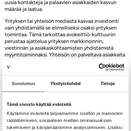
uusia kontakteja ja palaavien asiakkaiden kasvun
määrää ja laatua.
Yrityksen tai yhteisön mediasta kasvaa investointi
vain yhdistämällä se elimelliseksi osaksi yrityksen
toimintaa. Tämä tarkoittaa avokeittiö-kulttuuriin
perustaa ajattelua yrityksen markkinoinnin,
viestinnän ja asiakaskohtaamisten yhdistämistä
myyntitoiminnaksi. Yhteisön on palveltava asiakkaita
verkossa luomalla luovaa viestintää, tuotteistamalla
uusia asiakkaita innostavia palvelukokemuksia sekä
palvelemalla asiakkaita heidän valitsemassaan ajassa
ja kanavassa. Avoin ja holistinen asiakaskokemus
Suostumus
Yksityiskohdat
Tietoja
luovat tyytyväisyyttä ja saa asiakkaat suosittelemaan
palvelua toisille. Yhteisöstä kasvaa kokoaan
suurempi ilmiö.
Tämä sivusto käyttää evästeitä
Kaikki edellä mainittu on rakennettavissa
Käytämme evästeitä tarjoamamme sisällön ja mainosten
suhteellisen nopeasti ja erittäin
räätälöimiseen, sosiaalisen median ominaisuuksien
kustannustehokkaasti. Yritysten on kerättävä tietoa
tukemiseen ja kävijämäärämme analysoimiseen. Lisäksi