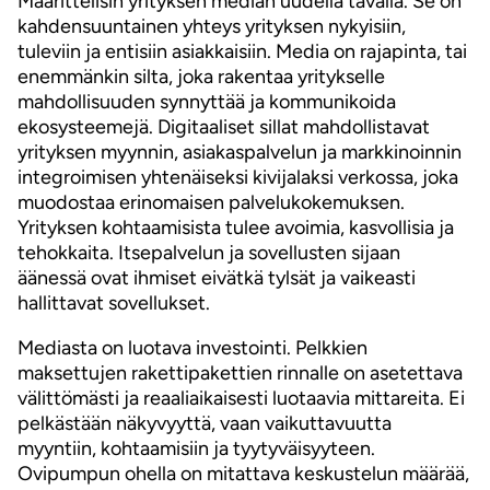
Määrittelisin yrityksen median uudella tavalla. Se on
kahdensuuntainen yhteys yrityksen nykyisiin,
tuleviin ja entisiin asiakkaisiin. Media on rajapinta, tai
enemmänkin silta, joka rakentaa yritykselle
mahdollisuuden synnyttää ja kommunikoida
ekosysteemejä. Digitaaliset sillat mahdollistavat
yrityksen myynnin, asiakaspalvelun ja markkinoinnin
integroimisen yhtenäiseksi kivijalaksi verkossa, joka
muodostaa erinomaisen palvelukokemuksen.
Yrityksen kohtaamisista tulee avoimia, kasvollisia ja
tehokkaita. Itsepalvelun ja sovellusten sijaan
äänessä ovat ihmiset eivätkä tylsät ja vaikeasti
hallittavat sovellukset.
Mediasta on luotava investointi. Pelkkien
maksettujen rakettipakettien rinnalle on asetettava
välittömästi ja reaaliaikaisesti luotaavia mittareita. Ei
pelkästään näkyvyyttä, vaan vaikuttavuutta
myyntiin, kohtaamisiin ja tyytyväisyyteen.
Ovipumpun ohella on mitattava keskustelun määrää,