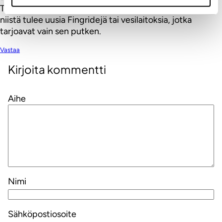
Teleoperaattorien kohtalo voi yhtä hyvin olla se, että
niistä tulee uusia Fingridejä tai vesilaitoksia, jotka
tarjoavat vain sen putken.
Vastaa
Kirjoita kommentti
Aihe
Nimi
Sähköpostiosoite