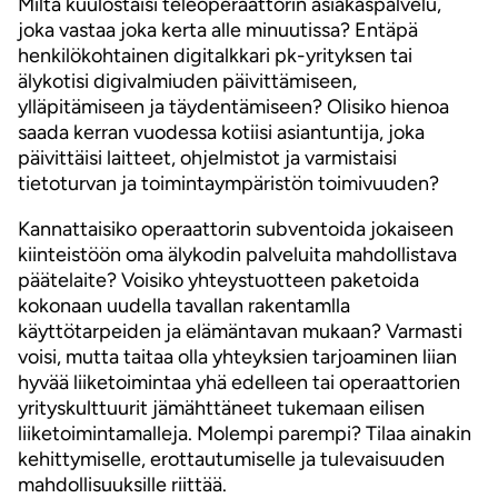
Miltä kuulostaisi teleoperaattorin asiakaspalvelu,
joka vastaa joka kerta alle minuutissa? Entäpä
henkilökohtainen digitalkkari pk-yrityksen tai
älykotisi digivalmiuden päivittämiseen,
ylläpitämiseen ja täydentämiseen? Olisiko hienoa
saada kerran vuodessa kotiisi asiantuntija, joka
päivittäisi laitteet, ohjelmistot ja varmistaisi
tietoturvan ja toimintaympäristön toimivuuden?
Kannattaisiko operaattorin subventoida jokaiseen
kiinteistöön oma älykodin palveluita mahdollistava
päätelaite? Voisiko yhteystuotteen paketoida
kokonaan uudella tavallan rakentamlla
käyttötarpeiden ja elämäntavan mukaan? Varmasti
voisi, mutta taitaa olla yhteyksien tarjoaminen liian
hyvää liiketoimintaa yhä edelleen tai operaattorien
yrityskulttuurit jämähttäneet tukemaan eilisen
liiketoimintamalleja. Molempi parempi? Tilaa ainakin
kehittymiselle, erottautumiselle ja tulevaisuuden
mahdollisuuksille riittää.