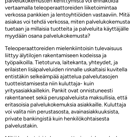
palvelukokemusten kehittymistä voi ennakoida
vertaamalla teleoperaattoreiden liiketoimintaa
verkossa pankkien ja lentoyhtiöiden vastaaviin. Mitä
asiakas voi tehdä verkossa, miten palvelukokemusta
tuetaan ja millaisia tuotteita ja palveluita käyttäjälle
myydään osana palvelukokemusta?
Teleoperaattoreiden mielenkiintoisin tulevaisuus
liittyy älytilojen rakentamiseen kodeissa ja
työpaikoilla. Tietoturva, laitekanta, yhteydet, ja
erilaisten lisäpalveluiden rinnalle uskaltaisi kuvitella
entistäkin selkeämpää ajattelua palvelutasojen
tuotteistamisesta niin kuluttaja- kuin
yritysasiakkaillekin. Pankit ovat onnistuneesti
rakentaneet sekä peruspalveluista maksullisia, että
eritasoisia palvelukokemuksia asiakkaille. Kuluttaja
voi valita niin perustasosta, avainasiakkuuksista,
private bankingistä kuin henkilökohtaisesta
palvelustakin.