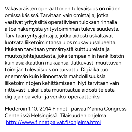
Vakavaraisten operaattorien tulevaisuus on niiden
omissa käsissä. Tarvitaan vain omistajia, jotka
vaativat yrityksiltä operatiivisen tuloksen rinnalla
aitoa näkemystä yritystoiminnan tulevaisuudesta.
Tarvitaan yritysjohtajia, jotka aidosti uskaltavat
luotsata liiketoimintansa ulos mukavuusalueelta.
Mukaan tarvitaan ymmärrystä kulttuureista ja
muutosjohtajuudesta, joka tempaa niin henkilöstön
kuin asiakkaatkin mukaansa. Jatkuvasti muuttuvan
toimijan tulevaisuus on turvattu. Digiaika tuo
enemmän kuin kiinnostavia mahdollisuuksia
liiketoimintojen kehittämiseen. Nyt tarvitaan vain
riittävästi uskallusta muuntautua aidosti telestä
digiajan palvelu- ja verkko-operaattoriksi.
Moderoin 1.10. 2014 Finnet -päivää Marina Congress
Centerissä Helsingissä. Tilaisuuden ohjelma
http://www.finnetpaivat.fi/ohjelma.html