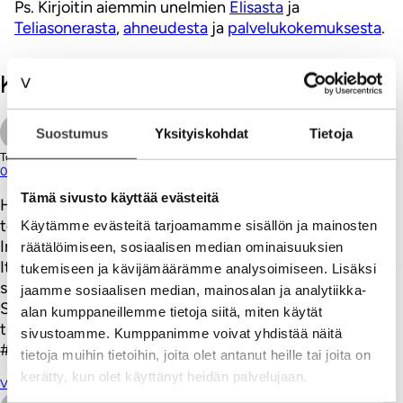
Ps. Kirjoitin aiemmin unelmien
Elisasta
ja
Teliasonerasta
,
ahneudesta
ja
palvelukokemuksesta
.
Kommentit
Suostumus
Yksityiskohdat
Tietoja
Toni Koutu
03.09.2014
Tämä sivusto käyttää evästeitä
Hyvä kirjoitus Ville! ja antaa aihetta pohtia miksi
teleoperaattorit ovat käsijarru päällä eikä täysillä
Käytämme evästeitä tarjoamamme sisällön ja mainosten
Internet Of Thingsin kimpussa.
räätälöimiseen, sosiaalisen median ominaisuuksien
Itse ”karsastan” asiaa omista päätelaitteista, koska silloin
tukemiseen ja kävijämäärämme analysoimiseen. Lisäksi
sidotaan käyttäjä väärällä tavalla tiettyyn operaattoriin.
jaamme sosiaalisen median, mainosalan ja analytiikka-
Sitouttaminen täytyy tapahtua laadulla sekä sisällön
alan kumppaneillemme tietoja siitä, miten käytät
tuottamisella, ei laitteilla.
sivustoamme. Kumppanimme voivat yhdistää näitä
#ThinkBig!
tietoja muihin tietoihin, joita olet antanut heille tai joita on
kerätty, kun olet käyttänyt heidän palvelujaan.
Vastaa