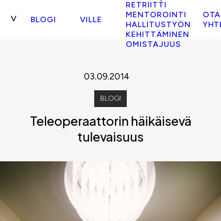
RETRIITTI
MENTOROINTI
OTA
BLOGI
VILLE
HALLITUSTYÖN
YHT
KEHITTÄMINEN
OMISTAJUUS
03.09.2014
BLOGI
Teleoperaattorin häikäisevä
tulevaisuus