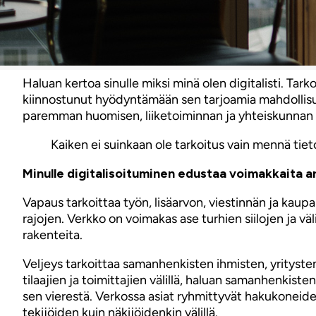
Haluan kertoa sinulle miksi minä olen digitalisti. Tar
kiinnostunut hyödyntämään sen tarjoamia mahdollisuuks
paremman huomisen, liiketoiminnan ja yhteiskunnan 
Kaiken ei suinkaan ole tarkoitus vain mennä ti
Minulle digitalisoituminen edustaa voimakkaita ar
Vapaus tarkoittaa työn, lisäarvon, viestinnän ja kaupan
rajojen. Verkko on voimakas ase turhien siilojen ja
rakenteita.
Veljeys tarkoittaa samanhenkisten ihmisten, yrityste
tilaajien ja toimittajien välillä, haluan samanhenkist
sen vierestä. Verkossa asiat ryhmittyvät hakukoneiden
tekijöiden kuin näkijöidenkin välillä.