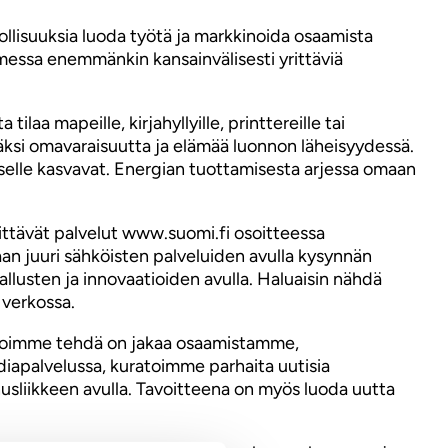
llisuuksia luoda työtä ja markkinoida osaamista
messa enemmänkin kansainvälisesti yrittäviä
aa mapeille, kirjahyllyille, printtereille tai
mäksi omavaraisuutta ja elämää luonnon läheisyydessä.
selle kasvavat. Energian tuottamisesta arjessa omaan
kittävät palvelut www.suomi.fi osoitteessa
an juuri sähköisten palveluiden avulla kysynnän
allusten ja innovaatioiden avulla. Haluaisin nähdä
 verkossa.
ina voimme tehdä on jakaa osaamistamme,
diapalvelussa, kuratoimme parhaita uutisia
usliikkeen avulla. Tavoitteena on myös luoda uutta