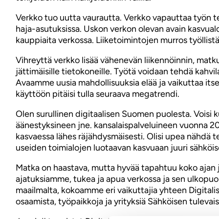
Verkko tuo uutta vaurautta. Verkko vapauttaa työn t
haja-asutuksissa. Uskon verkon olevan avain kasvual
kauppiaita verkossa. Liiketoimintojen murros työllistää
Vihreyttä verkko lisää vähenevän liikennöinnin, matkust
jättimäisille tietokoneille. Työtä voidaan tehdä kah
Avaamme uusia mahdollisuuksia elää ja vaikuttaa itse
käyttöön pitäisi tulla seuraava megatrendi.
Olen surullinen digitaalisen Suomen puolesta. Voisi 
äänestyksineen jne. kansalaispalveluineen vuonna 20
kasvaessa lähes räjähdysmäisesti. Olisi upea nähdä teo
useiden toimialojen luotaavan kasvuaan juuri sähköise
Matka on haastava, mutta hyvää tapahtuu koko ajan ja
ajatuksiamme, tukea ja apua verkossa ja sen ulkopuol
maailmalta, kokoamme eri vaikuttajia yhteen Digital
osaamista, työpaikkoja ja yrityksiä Sähköisen tuleva