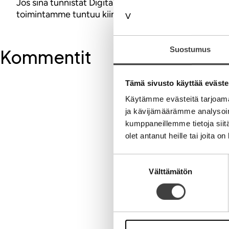
Jos sinä tunnistat Digitalistien tavoitteen omaksesi
toimintamme tuntuu kiinnostavan. Tehdään Suomesta 
Suostumus
Kommentit
Tämä sivusto käyttää eväste
Kirjoita komment
Käytämme evästeitä tarjoama
ja kävijämäärämme analysoim
kumppaneillemme tietoja siitä
Aihe
olet antanut heille tai joita o
Suostumuksen
Välttämätön
valinta
Nimi