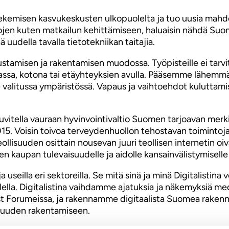
ekemisen kasvukeskusten ulkopuolelta ja tuo uusia mahdo
ojen kuten matkailun kehittämiseen, haluaisin nähdä Suo
 uudella tavalla tietotekniikan taitajia.
amisen ja rakentamisen muodossa. Työpisteille ei tarvita til
vilassa, kotona tai etäyhteyksien avulla. Pääsemme lähem
 valitussa ympäristössä. Vapaus ja vaihtoehdot kuluttami
kuvitella vauraan hyvinvointivaltio Suomen tarjoavan mer
15. Voisin toivoa terveydenhuollon tehostavan toimintoja
llisuuden osittain nousevan juuri teollisen internetin oiv
n kaupan tulevaisuudelle ja aidolle kansainvälistymiselle
 useilla eri sektoreilla. Se mitä sinä ja minä Digitalist
ella. Digitalistina vaihdamme ajatuksia ja näkemyksiä me
ist Forumeissa, ja rakennamme digitaalista Suomea rakenn
isuuden rakentamiseen.