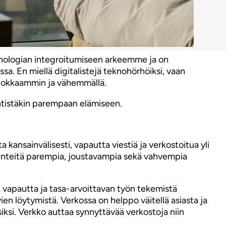
i teknologian integroitumiseen arkeemme ja on
a. En miellä digitalistejä teknohörhöiksi, vaan
ehokkaammin ja vähemmällä.
ntistäkin parempaan elämiseen.
a kansainvälisesti, vapautta viestiä ja verkostoitua yli
kiinteitä parempia, joustavampia sekä vahvempia
n vapautta ja tasa-arvoittavan työn tekemistä
ien löytymistä. Verkossa on helppo väitellä asiasta ja
iksi. Verkko auttaa synnyttävää verkostoja niin