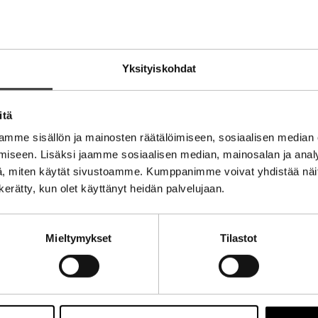
, tervetuloa joukkoon siniseen! Meitä tukevat alan parhaa
sähköisen maailman parasta pikseli kerrallaan.
Yksityiskohdat
itä
ti
mme sisällön ja mainosten räätälöimiseen, sosiaalisen median
iseen. Lisäksi jaamme sosiaalisen median, mainosalan ja analy
, miten käytät sivustoamme. Kumppanimme voivat yhdistää näitä t
n kerätty, kun olet käyttänyt heidän palvelujaan.
Mieltymykset
Tilastot