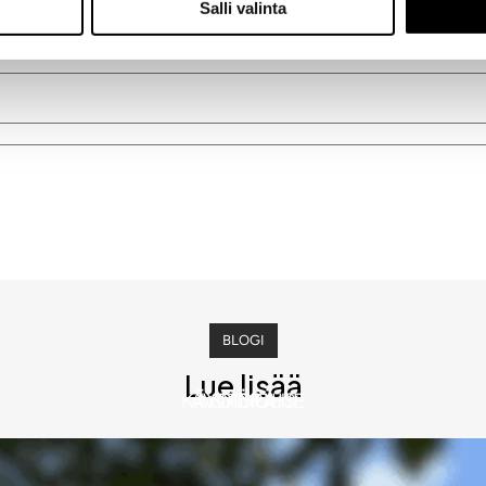
Salli valinta
BLOGI
BLOGI
BLOGI
Lue lisää
KÄYTTÖOHJE
AVOIMUUS
SYÖPÄ