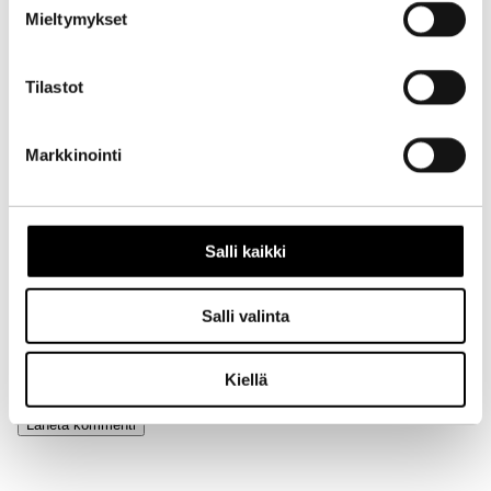
Aihe
Mieltymykset
Tilastot
Markkinointi
Nimi
Salli kaikki
Sähköpostiosoite
Salli valinta
Kotisivu
Kiellä
Alternative: