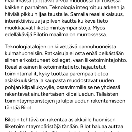
maailmassa tuottavat arvoa muodossa tai toisessa
kaikkein parhaiten. Teknologia integroituu arkeen ja
häviää pikku hiljaa taustalle. Samalla reaaliaikaisuus,
interaktiivisuus ja pilven kautta kulkeva tieto
muokkaavat liiketoimintaympäristöjä. Myös
edelläkävijä Bilotin maailma on murroksessa.
Teknologiatalojen on kiivettävä pannuhuoneista
kulmahuoneisiin. Ratkaisuja ei osta enää pelkästään
siihen erikoistuneet kollegat, vaan liiketoimintajohto.
Reaaliaikainen liiketoimintatieto, hajautetut
toimintamallit, kyky tuottaa parempaa tietoa
asiakkuuksista ja kaupasta muodostavat uuden
pohjan kilpailukyvylle, osaavimmille se ne yhdessä
rakentavat ainutkertaisen kilpailuedun. Tällaisten
toimintaympäristöjen ja kilpailuedun rakentamiseen
tähtää Bilot.
Bilotin tehtävä on rakentaa asiakkaille huomisen
liiketoimintaympäristöjä tänään. Bilot haluaa auttaa