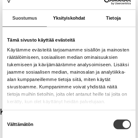
asiakkaiden hyväksi.
Bilotin kaltaiset ovat yritysmuotoilijan unelma-
Suostumus
Yksityiskohdat
Tietoja
asiakkaita. Intohimoisia, sitoutuneita, mukavia ja
osaavia. Asiakas joka vaatii itseltään ja
kumppaneiltaan enemmän kuin paljon tekee
Tämä sivusto käyttää evästeitä
vaativistakin hankkeista hauskempia. On hienoa olla
Käytämme evästeitä tarjoamamme sisällön ja mainosten
mukana rakentamassa palasista syntyvää uniikkia
räätälöimiseen, sosiaalisen median ominaisuuksien
kuvaa suomalaisesta asiantuntijuudesta. On hienoa
tukemiseen ja kävijämäärämme analysoimiseen. Lisäksi
kun IT-talo laittaa itsensä likoon ja lupaa itselleen ja
jaamme sosiaalisen median, mainosalan ja analytiikka-
asiakkailleen – We Stand For More. Olemme yhdessä
enemmän kuin osiemme summa.
alan kumppaneillemme tietoja siitä, miten käytät
sivustoamme. Kumppanimme voivat yhdistää näitä
www.bilot.fi
tietoja muihin tietoihin, joita olet antanut heille tai joita on
kerätty, kun olet käyttänyt heidän palvelujaan.
Kommentit
Suostumuksen
Kirjoita kommentti
Välttämätön
valinta