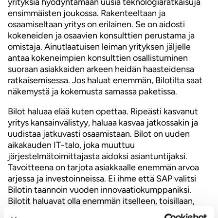
yrityksiä hyödyntämään uusia teknologiaratkaisuja
ensimmäisten joukossa. Rakenteeltaan ja
osaamiseltaan yritys on erilainen. Se on aidosti
kokeneiden ja osaavien konsulttien perustama ja
omistaja. Ainutlaatuisen leiman yrityksen jäljelle
antaa kokeneimpien konsulttien osallistuminen
suoraan asiakkaiden arkeen heidän haasteidensa
ratkaisemisessa. Jos haluat enemmän, Bilotilta saat
näkemystä ja kokemusta samassa paketissa.
Bilot haluaa elää kuten opettaa. Ripeästi kasvanut
yritys kansainvälistyy, haluaa kasvaa jatkossakin ja
uudistaa jatkuvasti osaamistaan. Bilot on uuden
aikakauden IT-talo, joka muuttuu
järjestelmätoimittajasta aidoksi asiantuntijaksi.
Tavoitteena on tarjota asiakkaalle enemmän arvoa
arjessa ja investoinneissa. Ei ihme että SAP valitsi
Bilotin taannoin vuoden innovaatiokumppaniksi.
Bilotit haluavat olla enemmän itselleen, toisillaan,
asiakkaille ja hakea jatkuvasti parempia ratkaisuja