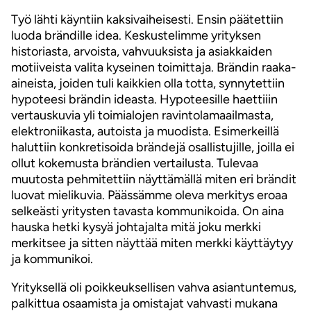
Työ lähti käyntiin kaksivaiheisesti. Ensin päätettiin
luoda brändille idea. Keskustelimme yrityksen
historiasta, arvoista, vahvuuksista ja asiakkaiden
motiiveista valita kyseinen toimittaja. Brändin raaka-
aineista, joiden tuli kaikkien olla totta, synnytettiin
hypoteesi brändin ideasta. Hypoteesille haettiiin
vertauskuvia yli toimialojen ravintolamaailmasta,
elektroniikasta, autoista ja muodista. Esimerkeillä
haluttiin konkretisoida brändejä osallistujille, joilla ei
ollut kokemusta brändien vertailusta. Tulevaa
muutosta pehmitettiin näyttämällä miten eri brändit
luovat mielikuvia. Päässämme oleva merkitys eroaa
selkeästi yritysten tavasta kommunikoida. On aina
hauska hetki kysyä johtajalta mitä joku merkki
merkitsee ja sitten näyttää miten merkki käyttäytyy
ja kommunikoi.
Yrityksellä oli poikkeuksellisen vahva asiantuntemus,
palkittua osaamista ja omistajat vahvasti mukana