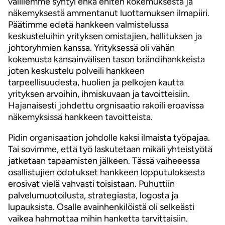
välillemme syntyi ehkä eniten kokemuksesta ja
näkemyksestä ammentanut luottamuksen ilmapiiri.
Päätimme edetä hankkeen valmistelussa
keskusteluihin yrityksen omistajien, hallituksen ja
johtoryhmien kanssa. Yrityksessä oli vähän
kokemusta kansainvälisen tason brändihankkeista
joten keskustelu polveili hankkeen
tarpeellisuudesta, huolien ja pelkojen kautta
yrityksen arvoihin, ihmiskuvaan ja tavoitteisiin.
Hajanaisesti johdettu orgnisaatio rakoili eroavissa
näkemyksissä hankkeen tavoitteista.
Pidin organisaation johdolle kaksi ilmaista työpajaa.
Tai sovimme, että työ laskutetaan mikäli yhteistyötä
jatketaan tapaamisten jälkeen. Tässä vaiheeessa
osallistujien odotukset hankkeen lopputuloksesta
erosivat vielä vahvasti toisistaan. Puhuttiin
palvelumuotoilusta, strategiasta, logosta ja
lupauksista. Osalle avainhenkilöistä oli selkeästi
vaikea hahmottaa mihin hanketta tarvittaisiin.