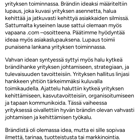
yrityksen toiminnassa. Brändin ideaksi määriteltiin
lupaus, joka kuvasi yrityksen asennetta, halua
kehittää ja jatkuvasti kehittyä asiakkaiden silmissä.
Sattumalta kyseinen lause sattui olemaan myös
vapaana .com –osoitteena. Päätimme hyödyntää
ideaa myös asiakaslupauksena. Lupaus toimii
punaisena lankana yrityksen toiminnassa.
Vahvan idean syntyessä syttyi myös halu kytkeä
brändihanke yrityksen johtamiseen, strategiaan, ja
tulevaisuuden tavoitteisiin. Yrityksen hallitus linjasi
hankkeen yhtiön tärkeimmäksi kuluvalla
toimikaudella. Ajattelu haluttiin kytkeä yrityksen
kehittämiseen, kasvutavoitteisiin, organisoitumiseen
ja tapaan kommunikoida. Tässä vaiheessa
yrityksessä oivallettiin hyvän brändin olevan vahvasti
johtamisen ja kehittämisen työkalu.
Brändistä oli olemassa idea, mutta ei sille sopivaa
ilmettä, tarinaa, tuotteistusta tai markkinointia.