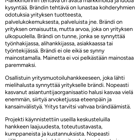
Markkinoinnin tehtävä on avata markkinoida ja luoda
kysyntää. Brändin tehtävä on lunastaa kohderyhmien
odotuksia yrityksen tuotteesta,
palvelukokemuksesta, palveluista jne. Brändi on
yrityksen omaisuutta, mutta arvoa, joka on yrityksen
ulkopuolella. Brändi on tunne, jonka se synnyttää
työnhakijassa, alihankkijassa, asiakkaassa tai
työntekijässä. Brändi ei ole eikä se synny
mainostamalla. Mainetta ei voi pelkästään mainostaa
paremmaksi.
Osallistuin yritysmuotoiluhankkeeseen, joka lähti
mielihalusta synnyttää yritykselle brändi. Nopeasti
kasvanut asiantuntijaorganisaatio halusi kasvaa vielä
enemmän, siirtyä arvoketjussa eteenpäin ja
kansainvälistyä. Yritys tarvitsi vahvaa brändäämistä.
Projekti käynnistettiin useilla keskusteluilla
hankkeen laajuudesta, toteutustavasta,
kumppaneista ja kustannuksista. Nopeasti