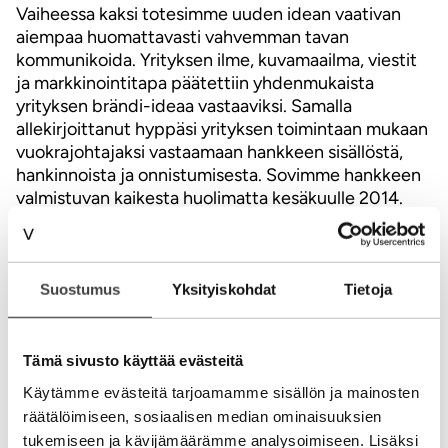
Vaiheessa kaksi totesimme uuden idean vaativan
aiempaa huomattavasti vahvemman tavan
kommunikoida. Yrityksen ilme, kuvamaailma, viestit
ja markkinointitapa päätettiin yhdenmukaista
yrityksen brändi-ideaa vastaaviksi. Samalla
allekirjoittanut hyppäsi yrityksen toimintaan mukaan
vuokrajohtajaksi vastaamaan hankkeen sisällöstä,
hankinnoista ja onnistumisesta. Sovimme hankkeen
valmistuvan kaikesta huolimatta kesäkuulle 2014.
Luottamusta hankkeen onnistumiselle lisäsi
kokeneen sparraajaan mukanaolo hankkeessa
vuokrajohtajamallilla.
Suostumus
Yksityiskohdat
Tietoja
Rohkea brändi-idea rohkaisi yrityksen kuvaamaan
osaamisensa uudella tavalla. Yrityksen kuvitus, ilme,
viestit ja tapa kommunikoida kasvoivat vastaamaan
Tämä sivusto käyttää evästeitä
yrityksen osaamista ja tulevaisuuden tavoitteita.
Käytämme evästeitä tarjoamamme sisällön ja mainosten
Brändin viestintä dramatisoitiin vastaamaan parasta
räätälöimiseen, sosiaalisen median ominaisuuksien
kuvaa yrityksestä ja sen tulevaisuuden haasteita.
tukemiseen ja kävijämäärämme analysoimiseen. Lisäksi
Brändihanke kytkettiin yrityksen HR-toiminnon