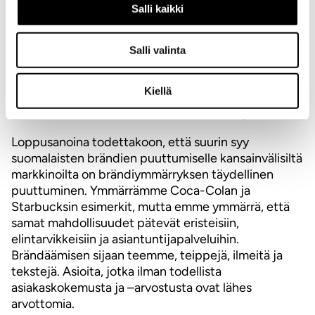
onnistuu toimimaan ja toimittamaan odotusten
Salli kaikki
mukaisesti. Brändistä tulee totta mikäli se on totta
yrityksen arjessa. Brändin on herätettävä tunnetta ja
mielipiteitä. Brändin on löydettävä oma yleisönsä.
Salli valinta
Brändissä on oltava jotain mihin tarttua. Brändi tekee
yrityksestä kiinnostavan, relevantin ja omintakeisen.
Kiellä
Hyvä brändi tekee asiakasarvosta totta. Onko sinulla
varaa toimia ilman arvoa tuottavaa brändäystä?
Loppusanoina todettakoon, että suurin syy
suomalaisten brändien puuttumiselle kansainvälisiltä
markkinoilta on brändiymmärryksen täydellinen
puuttuminen. Ymmärrämme Coca-Colan ja
Starbucksin esimerkit, mutta emme ymmärrä, että
samat mahdollisuudet pätevät eristeisiin,
elintarvikkeisiin ja asiantuntijapalveluihin.
Brändäämisen sijaan teemme, teippejä, ilmeitä ja
tekstejä. Asioita, jotka ilman todellista
asiakaskokemusta ja –arvostusta ovat lähes
arvottomia.