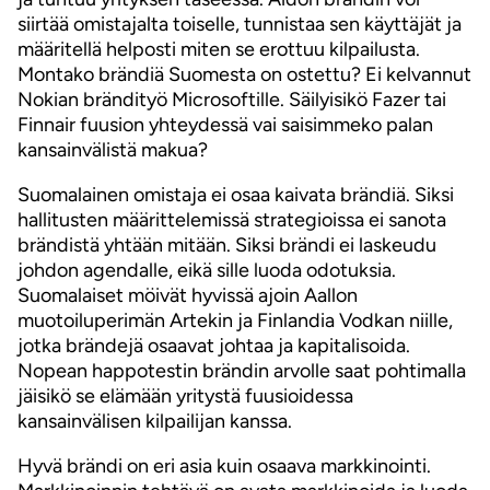
siirtää omistajalta toiselle, tunnistaa sen käyttäjät ja
määritellä helposti miten se erottuu kilpailusta.
Montako brändiä Suomesta on ostettu? Ei kelvannut
Nokian brändityö Microsoftille. Säilyisikö Fazer tai
Finnair fuusion yhteydessä vai saisimmeko palan
kansainvälistä makua?
Suomalainen omistaja ei osaa kaivata brändiä. Siksi
hallitusten määrittelemissä strategioissa ei sanota
brändistä yhtään mitään. Siksi brändi ei laskeudu
johdon agendalle, eikä sille luoda odotuksia.
Suomalaiset möivät hyvissä ajoin Aallon
muotoiluperimän Artekin ja Finlandia Vodkan niille,
jotka brändejä osaavat johtaa ja kapitalisoida.
Nopean happotestin brändin arvolle saat pohtimalla
jäisikö se elämään yritystä fuusioidessa
kansainvälisen kilpailijan kanssa.
Hyvä brändi on eri asia kuin osaava markkinointi.