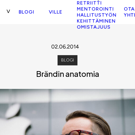
RETRIITTI
MENTOROINTI
OTA
BLOGI
VILLE
HALLITUSTYÖN
YHT
KEHITTÄMINEN
OMISTAJUUS
02.06.2014
BLOGI
Brändin anatomia