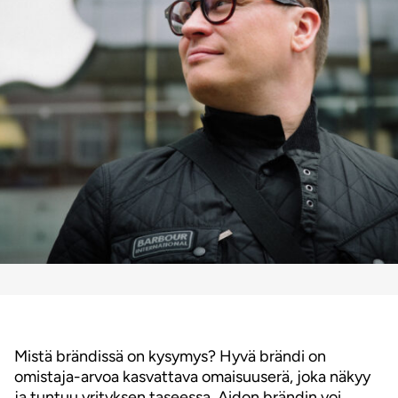
Mistä brändissä on kysymys? Hyvä brändi on
omistaja-arvoa kasvattava omaisuuserä, joka näkyy
ja tuntuu yrityksen taseessa. Aidon brändin voi