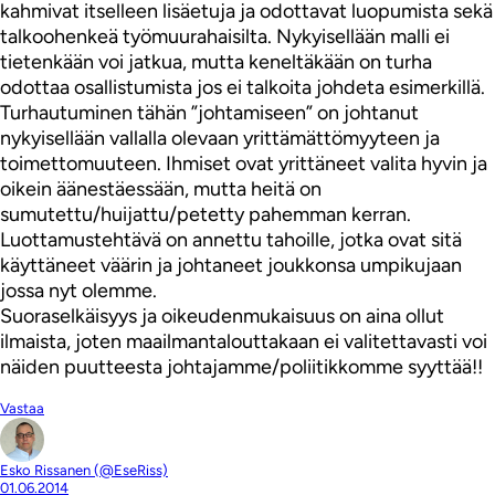
kahmivat itselleen lisäetuja ja odottavat luopumista sekä
talkoohenkeä työmuurahaisilta. Nykyisellään malli ei
tietenkään voi jatkua, mutta keneltäkään on turha
odottaa osallistumista jos ei talkoita johdeta esimerkillä.
Turhautuminen tähän ”johtamiseen” on johtanut
nykyisellään vallalla olevaan yrittämättömyyteen ja
toimettomuuteen. Ihmiset ovat yrittäneet valita hyvin ja
oikein äänestäessään, mutta heitä on
sumutettu/huijattu/petetty pahemman kerran.
Luottamustehtävä on annettu tahoille, jotka ovat sitä
käyttäneet väärin ja johtaneet joukkonsa umpikujaan
jossa nyt olemme.
Suoraselkäisyys ja oikeudenmukaisuus on aina ollut
ilmaista, joten maailmantalouttakaan ei valitettavasti voi
näiden puutteesta johtajamme/poliitikkomme syyttää!!
Vastaa
Esko Rissanen (@EseRiss)
01.06.2014