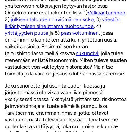
yhä toivovan ratkaisujen löytyvän historiassa.
Ongelmamme ovat rakenteellisia. 1)
Velkaantuminen
,
2)
julkisen talouden hirviömäinen koko
, 3)
väestön
ikääntymisen aiheuttama huoltosuhde
, 4)
yrittäjyyden puute
ja 5)
passivoituminen
, jossa
ennemmin ollaan tekemättä kuin yritetään uusia,
vaikeita asioita. Ensimmäisen kerran
taloushistoriassa meillä kasvaa
sukupolvi,
jolla tulee
menemään entistä huonommin. Miten tulevaisuuden
vastaukset voisivat löytyä historiasta? Mainitse
toimiala jolla vara on joskus ollut vanhassa parempi?
Joku sanoi ettei julkisen talouden koossa ja
järjestelmässä ole vikaa vaan liian pienessä
yksityisessä osassa. Yksityistä yrittämistä, riskinottoa
ja investointeja ei tueta elämällä pumpulissa.
Tarvitsemme enemmän ihmisiä, jotka ottavat
vastuun omasta tulevaisuudestaan. Tarvitsemme
uudenlaista yrittäjyyttä, joka on ihmiselle kunnia-