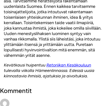
asia. Tarvitsemme herättelijöitä rakentamaan
uudenlaista Suomea. Ennen kaikkea tarvitsemme
toisinajattelijoita, jotka intoutuvat rakentamaan
toisenlaisen yhteiskunnan ihminen, idea & yritys
kerrallaan. Toisintekemisen taide vaatii ilmapiiriä,
joka kannustaa ihmistä, joka kokeilee omilla siivillään.
Uuden menestyslihaksen luominen syntyy vain
vanhaa rikkomalla. Ylistä siis läheistäsi, joka intoutuu
ylittämään itsensä ja yrittämään uutta. Puretaan
lopullisesti hyvinvointivaltion mitä enemmän, sitä
vähemmän yrität asenne.
Kevätkausi huipentuu
Retoriikan Kesäkouluun
tulevalla viikolla Hämeenlinnassa. Edessä uusia
kiinnostavia ihmisiä, ajatuksia ja aivoituksia.
Kommentit