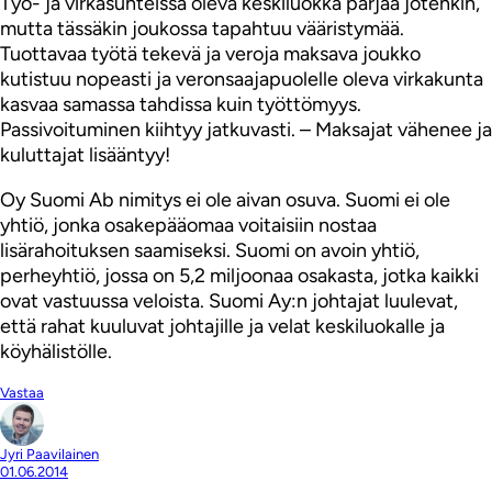
Työ- ja virkasuhteissa oleva keskiluokka pärjää jotenkin,
mutta tässäkin joukossa tapahtuu vääristymää.
Tuottavaa työtä tekevä ja veroja maksava joukko
kutistuu nopeasti ja veronsaajapuolelle oleva virkakunta
kasvaa samassa tahdissa kuin työttömyys.
Passivoituminen kiihtyy jatkuvasti. – Maksajat vähenee ja
kuluttajat lisääntyy!
Oy Suomi Ab nimitys ei ole aivan osuva. Suomi ei ole
yhtiö, jonka osakepääomaa voitaisiin nostaa
lisärahoituksen saamiseksi. Suomi on avoin yhtiö,
perheyhtiö, jossa on 5,2 miljoonaa osakasta, jotka kaikki
ovat vastuussa veloista. Suomi Ay:n johtajat luulevat,
että rahat kuuluvat johtajille ja velat keskiluokalle ja
köyhälistölle.
Vastaa
Jyri Paavilainen
01.06.2014