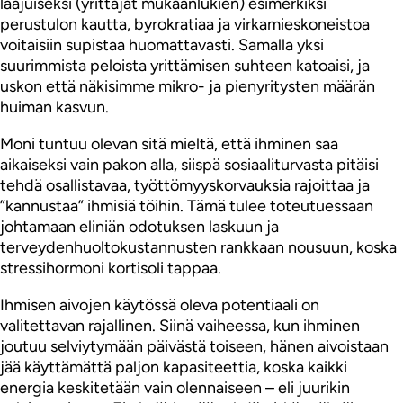
laajuiseksi (yrittäjät mukaanlukien) esimerkiksi
perustulon kautta, byrokratiaa ja virkamieskoneistoa
voitaisiin supistaa huomattavasti. Samalla yksi
suurimmista peloista yrittämisen suhteen katoaisi, ja
uskon että näkisimme mikro- ja pienyritysten määrän
huiman kasvun.
Moni tuntuu olevan sitä mieltä, että ihminen saa
aikaiseksi vain pakon alla, siispä sosiaaliturvasta pitäisi
tehdä osallistavaa, työttömyyskorvauksia rajoittaa ja
”kannustaa” ihmisiä töihin. Tämä tulee toteutuessaan
johtamaan eliniän odotuksen laskuun ja
terveydenhuoltokustannusten rankkaan nousuun, koska
stressihormoni kortisoli tappaa.
Ihmisen aivojen käytössä oleva potentiaali on
valitettavan rajallinen. Siinä vaiheessa, kun ihminen
joutuu selviytymään päivästä toiseen, hänen aivoistaan
jää käyttämättä paljon kapasiteettia, koska kaikki
energia keskitetään vain olennaiseen – eli juurikin