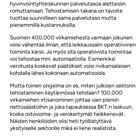
hyvinvointiyhteiskunnan palvelutasoa alettaisiin
romuttamaan. Tehostamisen takana on tavoite
tuottaa suunnilleen sama palvelutaso mutta
pienemmillä kustannuksilla.
Suomen 400,000 virkamiehestä varmaan jokunen
voisi vähentää ilman, että leikkaussalin operatiivinen
toiminta kärsii. Ja myös sitä operatiivista toimintaa
voi tehostaa mm. automaatiolla. Esimerkiksi
verotusta koskevat päätökset voisi rivikansalaisen
kohdalla lähes kokonaan automatisoida.
Mutta toinen ongelma on se, miten julkisen sektorin
tehostaminen käytännössä tehdään? 100,000
virkamiehen irtisanominen johtaa vain pieniin
nettosäästöihin ja joka tapauksessa BKT:n laskuun,
koska ostovoima- ja verokertymät heikkenevät.
Näiden henkilöiden olisi heti työllistyttävä
yksityiselle sektorille mikä ei liene realistista.