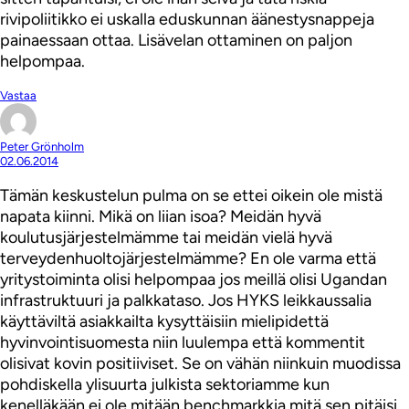
rivipoliitikko ei uskalla eduskunnan äänestysnappeja
painaessaan ottaa. Lisävelan ottaminen on paljon
helpompaa.
Vastaa
Peter Grönholm
02.06.2014
Tämän keskustelun pulma on se ettei oikein ole mistä
napata kiinni. Mikä on liian isoa? Meidän hyvä
koulutusjärjestelmämme tai meidän vielä hyvä
terveydenhuoltojärjestelmämme? En ole varma että
yritystoiminta olisi helpompaa jos meillä olisi Ugandan
infrastruktuuri ja palkkataso. Jos HYKS leikkaussalia
käyttäviltä asiakkailta kysyttäisiin mielipidettä
hyvinvointisuomesta niin luulempa että kommentit
olisivat kovin positiiviset. Se on vähän niinkuin muodissa
pohdiskella ylisuurta julkista sektoriamme kun
kenelläkään ei ole mitään benchmarkkia mitä sen pitäisi