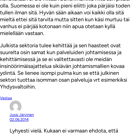
olla. Suomessa ei ole kuin pieni eliitti joka pärjäisi toden
tullen ilman sitä. Hyvän sään aikaan voi kaikki olla sitä
mieltä ettei sitä tarvita mutta sitten kun käsi murtuu tai
vanhus ei pärjää kotonaan niin apua otetaan kyllä
mielellään vastaan.
Julkista sektoria tulee kehittää ja sen haasteet ovat
suurelta osin samat kun palveluiden johtamisessa ja
kehittämisessä ja se ei valitettavasti ole meidän
insinöörimäisajattelua sikiävän johtamismallien kovaa
ydintä. Se lienee isompi pulma kun se että julkinen
sektori tuottaa isomman osan palveluja vrt esimerkiksi
Yhdysvaltoihin.
Vastaa
Jussi Järvinen
02.06.2014
Lyhyesti vielä. Kukaan ei varmaan ehdota, että