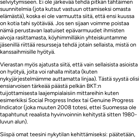
selviytymiseen. Ei ole järkevää tehdä pitkän tähtäimen
suunnitelmia (jota kutsut vastuun ottamiseksi omasta
elämästä), koska ei ole varmuutta siitä, että ensi kuussa
on kotia tahi syötävää. Jos sen sijaan voimme poistaa
nämä perustavan laatuiset epävarmuudet ihmisten
aivoja rasittamasta, köyhimmilläkin yhteiskuntamme
jäsenillä riittää resursseja tehdä jotain sellaista, mistä on
kanssaihmisille hyötyä.
Vierastan myös ajatusta siitä, että vain sellaisista asioista
on hyötyä, joita voi rahalla mitata (kuten
nykyjärjestelmämme auttamatta linjaa). Tästä syystä olisi
ensiarvoisen tärkeää päästä pelkän BKT:n
tuijottamisesta laajempialaisiin mittareihin kuten
esimerkiksi Social Progress Index tai Genuine Progress
Indicator (joka muuten 2008 totesi, ettei Suomessa ole
tapahtunut reaalista hyvinvoinnin kehitystä sitten 1980-
luvun alun).
Siispä omat teesini nykytilan kehittämiseksi: päätetään,