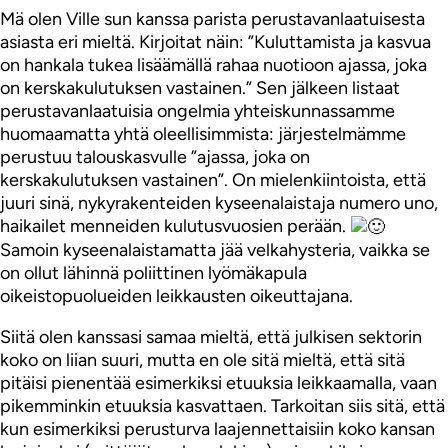
Mä olen Ville sun kanssa parista perustavanlaatuisesta
asiasta eri mieltä. Kirjoitat näin: ”Kuluttamista ja kasvua
on hankala tukea lisäämällä rahaa nuotioon ajassa, joka
on kerskakulutuksen vastainen.” Sen jälkeen listaat
perustavanlaatuisia ongelmia yhteiskunnassamme
huomaamatta yhtä oleellisimmista: järjestelmämme
perustuu talouskasvulle ”ajassa, joka on
kerskakulutuksen vastainen”. On mielenkiintoista, että
juuri sinä, nykyrakenteiden kyseenalaistaja numero uno,
haikailet menneiden kulutusvuosien perään.
Samoin kyseenalaistamatta jää velkahysteria, vaikka se
on ollut lähinnä poliittinen lyömäkapula
oikeistopuolueiden leikkausten oikeuttajana.
Siitä olen kanssasi samaa mieltä, että julkisen sektorin
koko on liian suuri, mutta en ole sitä mieltä, että sitä
pitäisi pienentää esimerkiksi etuuksia leikkaamalla, vaan
pikemminkin etuuksia kasvattaen. Tarkoitan siis sitä, että
kun esimerkiksi perusturva laajennettaisiin koko kansan