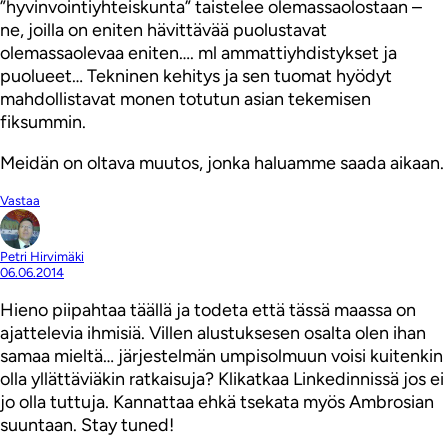
”hyvinvointiyhteiskunta” taistelee olemassaolostaan –
ne, joilla on eniten hävittävää puolustavat
olemassaolevaa eniten…. ml ammattiyhdistykset ja
puolueet… Tekninen kehitys ja sen tuomat hyödyt
mahdollistavat monen totutun asian tekemisen
fiksummin.
Meidän on oltava muutos, jonka haluamme saada aikaan.
Vastaa
Petri Hirvimäki
06.06.2014
Hieno piipahtaa täällä ja todeta että tässä maassa on
ajattelevia ihmisiä. Villen alustuksesen osalta olen ihan
samaa mieltä… järjestelmän umpisolmuun voisi kuitenkin
olla yllättäviäkin ratkaisuja? Klikatkaa Linkedinnissä jos ei
jo olla tuttuja. Kannattaa ehkä tsekata myös Ambrosian
suuntaan. Stay tuned!