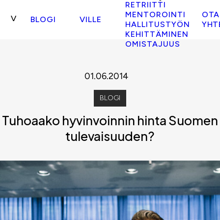
RETRIITTI
MENTOROINTI
OTA
BLOGI
VILLE
HALLITUSTYÖN
YHT
KEHITTÄMINEN
OMISTAJUUS
01.06.2014
BLOGI
Tuhoaako hyvinvoinnin hinta Suomen
tulevaisuuden?