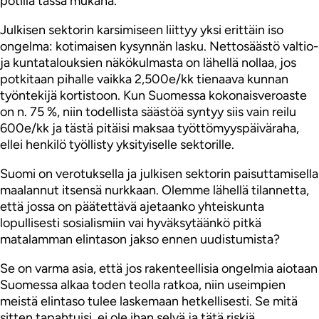
potilla tässä mukana.
Julkisen sektorin karsimiseen liittyy yksi erittäin iso
ongelma: kotimaisen kysynnän lasku. Nettosäästö valtio-
ja kuntatalouksien näkökulmasta on lähellä nollaa, jos
potkitaan pihalle vaikka 2,500e/kk tienaava kunnan
työntekijä kortistoon. Kun Suomessa kokonaisveroaste
on n. 75 %, niin todellista säästöä syntyy siis vain reilu
600e/kk ja tästä pitäisi maksaa työttömyyspäiväraha,
ellei henkilö työllisty yksityiselle sektorille.
Suomi on verotuksella ja julkisen sektorin paisuttamisella
maalannut itsensä nurkkaan. Olemme lähellä tilannetta,
että jossa on päätettävä ajetaanko yhteiskunta
lopullisesti sosialismiin vai hyväksytäänkö pitkä
matalamman elintason jakso ennen uudistumista?
Se on varma asia, että jos rakenteellisia ongelmia aiotaan
Suomessa alkaa toden teolla ratkoa, niin useimpien
meistä elintaso tulee laskemaan hetkellisesti. Se mitä
sitten tapahtuisi, ei ole ihan selvä ja tätä riskiä