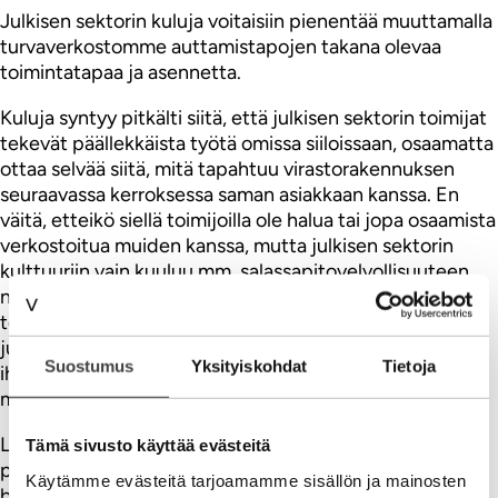
Julkisen sektorin kuluja voitaisiin pienentää muuttamalla
turvaverkostomme auttamistapojen takana olevaa
toimintatapaa ja asennetta.
Kuluja syntyy pitkälti siitä, että julkisen sektorin toimijat
tekevät päällekkäista työtä omissa siiloissaan, osaamatta
ottaa selvää siitä, mitä tapahtuu virastorakennuksen
seuraavassa kerroksessa saman asiakkaan kanssa. En
väitä, etteikö siellä toimijoilla ole halua tai jopa osaamista
verkostoitua muiden kanssa, mutta julkisen sektorin
kulttuuriin vain kuuluu mm. salassapitovelvollisuuteen
nojaten siilomainen toimintakulttuuri. Jokainen haluaa
tehdä työnsä mahdollisimman hyvin ja kokee olevansa
juuri se taho tai henkilö, jonka osaamisella tämä perhe /
Suostumus
Yksityiskohdat
Tietoja
ihminen saadaan autettua. Se on harvoin totta tai edes
mahdollista.
Lisäksi, julkinen sektori on rakentanut tukiverkostonsa
Tämä sivusto käyttää evästeitä
pikkupaloista, joissa on, sekä asenteesta että
Käytämme evästeitä tarjoamamme sisällön ja mainosten
byrokratiasta johtuen, jaettu erilaiset tukimuodot eri