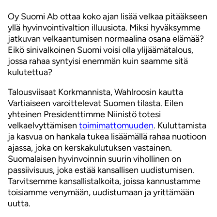
Oy Suomi Ab ottaa koko ajan lisää velkaa pitääkseen
yllä hyvinvointivaltion illuusiota. Miksi hyväksymme
jatkuvan velkaantumisen normaalina osana elämää?
Eikö sinivalkoinen Suomi voisi olla ylijäämätalous,
jossa rahaa syntyisi enemmän kuin saamme sitä
kulutettua?
Talousviisaat Korkmannista, Wahlroosin kautta
Vartiaiseen varoittelevat Suomen tilasta. Eilen
yhteinen Presidenttimme Niinistö totesi
velkaelvyttämisen
toimimattomuuden
. Kuluttamista
ja kasvua on hankala tukea lisäämällä rahaa nuotioon
ajassa, joka on kerskakulutuksen vastainen.
Suomalaisen hyvinvoinnin suurin vihollinen on
passiivisuus, joka estää kansallisen uudistumisen.
Tarvitsemme kansallistalkoita, joissa kannustamme
toisiamme venymään, uudistumaan ja yrittämään
uutta.