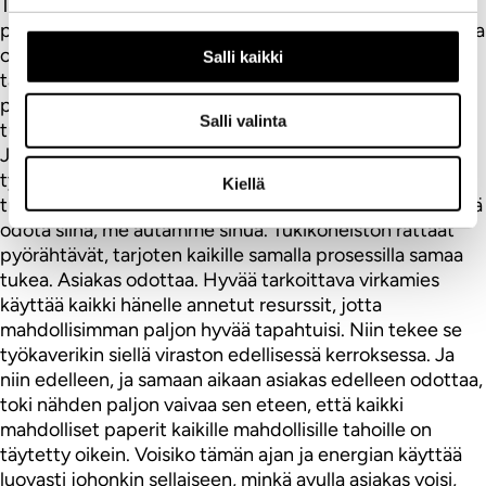
Toinen julkisia varoja nielevä tekijä tuossa
pirstaloituneessa ja virkailijakeskeisessä auttamismallissa
on sen passivoittavuus. Kun kuka tahansa meistä
Salli kaikki
tarvitsee hetkellisesti tukea jossakin elämänvaiheessa,
pitäisi sitä saada. Auttamiskoneistomme, se verovaroin
Salli valinta
tuettu siis, tuppaa kuitenkin ampumaan kärpästä tykillä.
Johtuen siitä, että yksittäinen virkailija haluaa tehdä
työnsä niin hyvin, tukea kaipaava asiakas istutetaan
Kiellä
tuoliin odottamaan. Hänelle sanotaan lohduttavasti, että
odota siinä, me autamme sinua. Tukikoneiston rattaat
pyörähtävät, tarjoten kaikille samalla prosessilla samaa
tukea. Asiakas odottaa. Hyvää tarkoittava virkamies
käyttää kaikki hänelle annetut resurssit, jotta
mahdollisimman paljon hyvää tapahtuisi. Niin tekee se
työkaverikin siellä viraston edellisessä kerroksessa. Ja
niin edelleen, ja samaan aikaan asiakas edelleen odottaa,
toki nähden paljon vaivaa sen eteen, että kaikki
mahdolliset paperit kaikille mahdollisille tahoille on
täytetty oikein. Voisiko tämän ajan ja energian käyttää
luovasti johonkin sellaiseen, minkä avulla asiakas voisi,