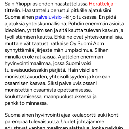
Sain Ylioppilaslehden haastattelussa
Herättelijä
–
tittelin. Haastattelu perustui pitkälle ajatuksiini
Suomalainen
palveluvisio
–kirjoituksessa. En pidä
ajatuksia yhteiskunnallisina. Pohdin enemmän asioita
ideoiden, yrittämisen ja sitä kautta tulevan kasvun ja
työllistämisen kautta. Ehkä ne ovat yhteiskunnallisia,
mutta eivät taatusti ratkaise Oy Suomi Ab:n
synnyttämää järjestelmän umpisolmua. Siihen
minulla ei ole ratkaisua. Ajattelen enemmän
hyvinvointimaailmaa, jossa Suomi voisi
tulevaisuudessakin pärjätä. Hain visiolleni
monistettavuuden, yhteisöllisyyden ja korkean
osaamisen kaavaa. Siksi palveluvisiossani
monistettiin osaamista opettamisessa,
kouluttamisessa, maanpuolustuksessa ja
pankkitoiminnassa.
Suomalainen hyvinvointi ajaa keulaportti auki kohti
parempaa tulevaisuutta. Uudet johtajamme
edustavat vanhan maailman ajattelua, jonka pelkään