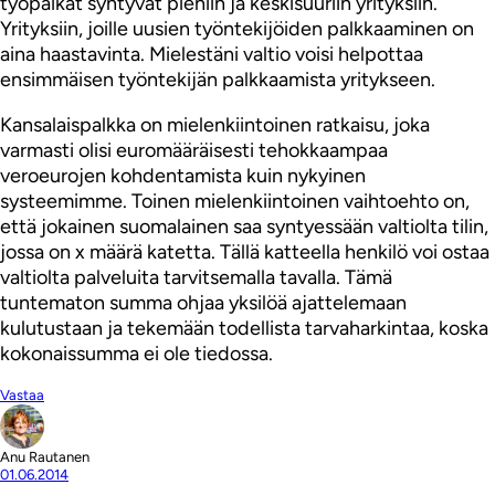
työpaikat syntyvät pieniin ja keskisuuriin yrityksiin.
Yrityksiin, joille uusien työntekijöiden palkkaaminen on
aina haastavinta. Mielestäni valtio voisi helpottaa
ensimmäisen työntekijän palkkaamista yritykseen.
Kansalaispalkka on mielenkiintoinen ratkaisu, joka
varmasti olisi euromääräisesti tehokkaampaa
veroeurojen kohdentamista kuin nykyinen
systeemimme. Toinen mielenkiintoinen vaihtoehto on,
että jokainen suomalainen saa syntyessään valtiolta tilin,
jossa on x määrä katetta. Tällä katteella henkilö voi ostaa
valtiolta palveluita tarvitsemalla tavalla. Tämä
tuntematon summa ohjaa yksilöä ajattelemaan
kulutustaan ja tekemään todellista tarvaharkintaa, koska
kokonaissumma ei ole tiedossa.
Vastaa
Anu Rautanen
01.06.2014