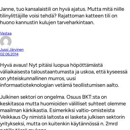
Janne, tuo kansalaistili on hyvä ajatus. Mutta mitä niille
tilinylittäjille voisi tehdä? Rajattoman katteen tili on
huono kannustin kulujen tarveharkintaan.
Vastaa
Jussi Järvinen
02.06.2014
Hyvä avaus! Nyt pitäisi luopua höpöttämästä
väliaikaisesta taloustaantumasta ja uskoa, että kyseessä
on yhteiskunnallinen murros, uusi
informaatioteknologian vetämä teollistumisen aalto.
Julkinen sektori on ongelma. Osuus BKT:sta on
keskitasoa mutta huomioiden välilliset suhteet olemme
maailman kärkikastia. Esimerkiksi valtio-omisteista
Veikkaus Oy nimistä laitosta ei lasketa julkisen sektorin
yritykseksi, mutta on kuitenkin käytännössä n. 2mrd