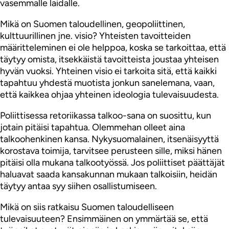
vasemmalle laidalle.
Mikä on Suomen taloudellinen, geopoliittinen,
kulttuurillinen jne. visio? Yhteisten tavoitteiden
määritteleminen ei ole helppoa, koska se tarkoittaa, että
täytyy omista, itsekkäistä tavoitteista joustaa yhteisen
hyvän vuoksi. Yhteinen visio ei tarkoita sitä, että kaikki
tapahtuu yhdestä muotista jonkun sanelemana, vaan,
että kaikkea ohjaa yhteinen ideologia tulevaisuudesta.
Poliittisessa retoriikassa talkoo-sana on suosittu, kun
jotain pitäisi tapahtua. Olemmehan olleet aina
talkoohenkinen kansa. Nykysuomalainen, itsenäisyyttä
korostava toimija, tarvitsee perusteen sille, miksi hänen
pitäisi olla mukana talkootyössä. Jos poliittiset päättäjät
haluavat saada kansakunnan mukaan talkoisiin, heidän
täytyy antaa syy siihen osallistumiseen.
Mikä on siis ratkaisu Suomen taloudelliseen
tulevaisuuteen? Ensimmäinen on ymmärtää se, että