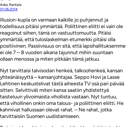
Asko Rantala
01.06.2014
Illusion-kupla on varmaan kaikille jo puhjennut ja
todellisuus pitäisi ymmärtää. Poliittinen eliitti ei vain ole
reagoinut siihen, tämä on vastuuttomuutta. Pitäisi
ymmärtää, että tuloslaskelman etumerkki pitäisi olla
positiivinen. Passiivisuus on sitä, että lapsihallituksemme
ei ole 7 – 8 vuoden aikana tajunnut mihin suuntaan
ollaan menossa ja miten pitkään tämä jatkuu.
Nyt tarvittaisi talvisodan henkeä, talkoohenkeä, kansan
yhteänäisyyttä – kansanjohtajaa. Seppo Hovi ja Lasse
Lehtinen keskustelivat tästä aiheesta TV:ssä pari päivää
sitten. Selvittivät miten kansa saatiin yhdistettyä
taisteluun ylivoimaista vihollista vastaan. Nyt tuntuu,
että vihollinen onkin oma talous- ja poliittinen eliitti. He
kahmivat hallussaan olevat rahat. – Ne rahat, jotka
tarvittaisiin Suomen uudistamiseen.