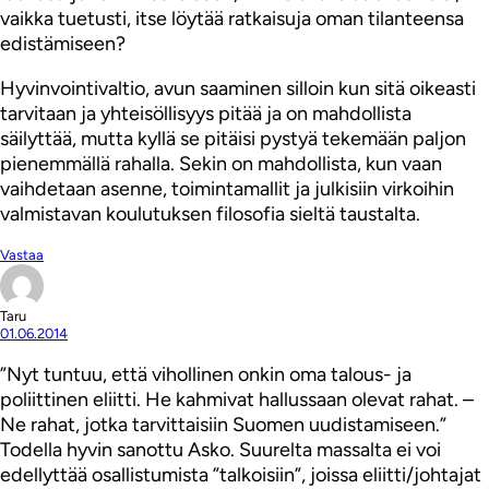
vaikka tuetusti, itse löytää ratkaisuja oman tilanteensa
edistämiseen?
Hyvinvointivaltio, avun saaminen silloin kun sitä oikeasti
tarvitaan ja yhteisöllisyys pitää ja on mahdollista
säilyttää, mutta kyllä se pitäisi pystyä tekemään paljon
pienemmällä rahalla. Sekin on mahdollista, kun vaan
vaihdetaan asenne, toimintamallit ja julkisiin virkoihin
valmistavan koulutuksen filosofia sieltä taustalta.
Vastaa
Taru
01.06.2014
”Nyt tuntuu, että vihollinen onkin oma talous- ja
poliittinen eliitti. He kahmivat hallussaan olevat rahat. –
Ne rahat, jotka tarvittaisiin Suomen uudistamiseen.”
Todella hyvin sanottu Asko. Suurelta massalta ei voi
edellyttää osallistumista ”talkoisiin”, joissa eliitti/johtajat