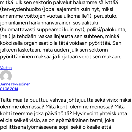
mitkä julkisen sektorin palvelut haluamme säilyttää
(terveydenhuolto (jopa laajemmin kuin nyt, miksi
annamme voittojen vuotaa ulkomaille?), perustulo,
jonkinlainen harkinnanvarainen sosiaalituki
(huomattavasti suppeampi kuin nyt), poliisi/palokunta,
jne.) ja tehdään raakaa linjausta sen suhteen, minkä
kokoisella organisaatiolla tätä voidaan pyörittää. Sen
jälkeen lasketaan, mitä uuden julkisen sektorin
pyörittäminen maksaa ja linjataan verot sen mukaan.
Vastaa
Janne Nyyssönen
01.06.2014
Tältä maalta puuttuu vahvaa johtajuutta sekä visio; miksi
olemme olemassa? Mitä kohti olemme menossa? Mitä
kohti teemme joka päivä töitä? Hyvinvointiyhteiskunta
ei ole selkeä visio, se on epämääräinen termi, joka
poliittisena lyömäaseena sopii sekä oikealle että