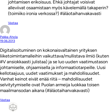
johtamisen erikoisuus. Ehkä johtajat voisivat
alleviivat osaamistaan myös kävelemällä takaperin?
(toimiiko ironia verkossa?) #äläotaihanvakavasti
Vastaa
Pekka Ahola
19.06.2013
Digitalisoituminen on kokonaisvaltainen yrityksen
liiketoimintamalleihin vaikuttava/mullistava ilmiö (kuten
#V ansiokkaasti julistaa) ja se luo uuden vaatimustason
johtamiselle, ohjaamisella ja informaatiotarpeille. Uusi
kellotaajuus, uudet vaatimukset ja mahdollisuudet.
Vanhat keinot eivät enää riitä – mahdollisuudet
selvitytymiselle ovat Puolan armeija luokkaa toisen
maailmansodan aikana (#äläotaihanvakavasti)
Vastaa