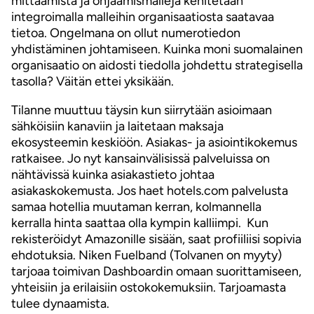
mittaamista ja ohjaamismalleja kehitetään
integroimalla malleihin organisaatiosta saatavaa
tietoa. Ongelmana on ollut numerotiedon
yhdistäminen johtamiseen. Kuinka moni suomalainen
organisaatio on aidosti tiedolla johdettu strategisella
tasolla? Väitän ettei yksikään.
Tilanne muuttuu täysin kun siirrytään asioimaan
sähköisiin kanaviin ja laitetaan maksaja
ekosysteemin keskiöön. Asiakas- ja asiointikokemus
ratkaisee. Jo nyt kansainvälisissä palveluissa on
nähtävissä kuinka asiakastieto johtaa
asiakaskokemusta. Jos haet hotels.com palvelusta
samaa hotellia muutaman kerran, kolmannella
kerralla hinta saattaa olla kympin kalliimpi. Kun
rekisteröidyt Amazonille sisään, saat profiiliisi sopivia
ehdotuksia. Niken Fuelband (Tolvanen on myyty)
tarjoaa toimivan Dashboardin omaan suorittamiseen,
yhteisiin ja erilaisiin ostokokemuksiin. Tarjoamasta
tulee dynaamista.