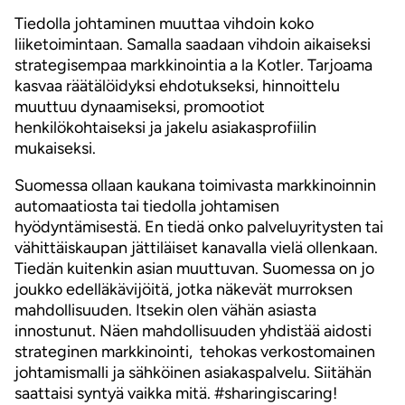
Tiedolla johtaminen muuttaa vihdoin koko
liiketoimintaan. Samalla saadaan vihdoin aikaiseksi
strategisempaa markkinointia a la Kotler. Tarjoama
kasvaa räätälöidyksi ehdotukseksi, hinnoittelu
muuttuu dynaamiseksi, promootiot
henkilökohtaiseksi ja jakelu asiakasprofiilin
mukaiseksi.
Suomessa ollaan kaukana toimivasta markkinoinnin
automaatiosta tai tiedolla johtamisen
hyödyntämisestä. En tiedä onko palveluyritysten tai
vähittäiskaupan jättiläiset kanavalla vielä ollenkaan.
Tiedän kuitenkin asian muuttuvan. Suomessa on jo
joukko edelläkävijöitä, jotka näkevät murroksen
mahdollisuuden. Itsekin olen vähän asiasta
innostunut. Näen mahdollisuuden yhdistää aidosti
strateginen markkinointi, tehokas verkostomainen
johtamismalli ja sähköinen asiakaspalvelu. Siitähän
saattaisi syntyä vaikka mitä. #sharingiscaring!