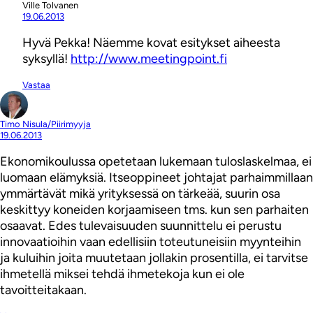
Ville Tolvanen
19.06.2013
Hyvä Pekka! Näemme kovat esitykset aiheesta
syksyllä!
http://www.meetingpoint.fi
Vastaa
Timo Nisula/Piirimyyja
19.06.2013
Ekonomikoulussa opetetaan lukemaan tuloslaskelmaa, ei
luomaan elämyksiä. Itseoppineet johtajat parhaimmillaan
ymmärtävät mikä yrityksessä on tärkeää, suurin osa
keskittyy koneiden korjaamiseen tms. kun sen parhaiten
osaavat. Edes tulevaisuuden suunnittelu ei perustu
innovaatioihin vaan edellisiin toteutuneisiin myynteihin
ja kuluihin joita muutetaan jollakin prosentilla, ei tarvitse
ihmetellä miksei tehdä ihmetekoja kun ei ole
tavoitteitakaan.