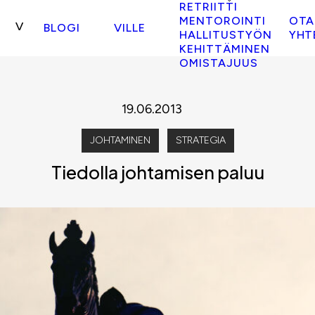
RETRIITTI
MENTOROINTI
OTA
BLOGI
VILLE
HALLITUSTYÖN
YHT
KEHITTÄMINEN
OMISTAJUUS
19.06.2013
JOHTAMINEN
STRATEGIA
Tiedolla johtamisen paluu