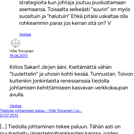
strategioita kun johtaja joutuu puolustamaan
asemaansa. Toisaalta selkeästi ”suurin” on myös
suosituin ja ”halutuin” Ehkä pitäisi uskaltaa olla
rohkeammin paras jos kerran sitä on? V
Vastaa
Ville Tolvanen
19.06.2013
Kiitos Sakari! Järjen ääni. Kieltämättä vähän
”tuulettelin” ja uhosin kohti kesää. Tunnustan. Toivon
kuitenkin jonkinlaista renessanssia tiedolla
johtamisen kehittämiseen kasvavan verkkokaupan
avulla.
Vastaa
Tiedolla johtamisen paluu – Ville Tolvanen | Jo…
21.07.2013
[…] Tiedolla johtaminen tekee paluun. Tähän asti on
puuhasteltu järjestelmähankkeiden kanssa, joiden