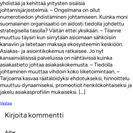
yhdistää ja kehittää yritysten sisäisiä
johtamisjärjestelmiä. – Ongelmana on ollut
numerotiedon yhdistäminen johtamiseen. Kuinka moni
suomalainen organisaatio on aidosti tiedolla johdettu
strategisella tasolla? Väitän ettei yksikään. – Tilanne
muuttuu täysin kun siirrytään asioimaan sähköisiin
kanaviin ja laitetaan maksaja ekosysteemin keskiöön.
Asiakas- ja asiointikokemus ratkaisee. Jo nyt
kansainvälisissä palveluissa on nähtävissä kuinka
asiakastieto johtaa asiakaskokemusta. – Tiedolla
johtaminen muuttaa vihdoin koko liiketoimintaan. –
Tarjoama kasvaa räätälöidyksi ehdotukseksi, hinnoittelu
muuttuu dynaamiseksi, promootiot henkilökohtaiseksi ja
jakelu asiakasprofiilin mukaiseksi. […]
Vastaa
Kirjoita kommentti
Aihe