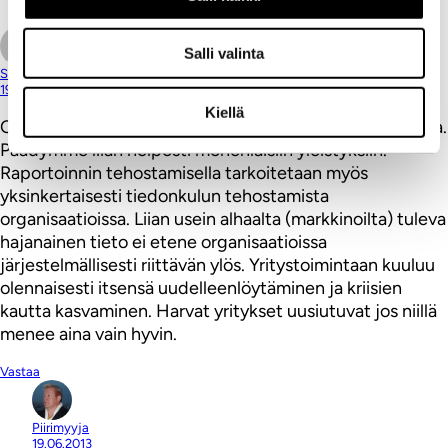
Vastaa
Salli valinta
Sakari Sainio (@sakarisainio)
19.06.2013
Kiellä
Olen kyllä hieman eri mieltä tiedolla johtamisen paluusta.
Päädymme liian helposti monenlaisiin yleistyksiin.
Raportoinnin tehostamisella tarkoitetaan myös
yksinkertaisesti tiedonkulun tehostamista
organisaatioissa. Liian usein alhaalta (markkinoilta) tuleva
hajanainen tieto ei etene organisaatioissa
järjestelmällisesti riittävän ylös. Yritystoimintaan kuuluu
olennaisesti itsensä uudelleenlöytäminen ja kriisien
kautta kasvaminen. Harvat yritykset uusiutuvat jos niillä
menee aina vain hyvin.
Vastaa
Piirimyyja
19.06.2013