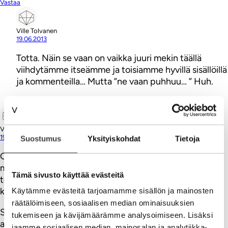
Vastaa
Ville Tolvanen
19.06.2013
Totta. Näin se vaan on vaikka juuri mekin täällä
viihdytämme itseämme ja toisiamme hyvillä sisällöillä
ja kommenteilla… Mutta ”ne vaan puhhuu… ” Huh.
Vastaa
Ville Tolvanen
19.06.2013
Suostumus
Yksityiskohdat
Tietoja
Olen lukenut kaikkien BI-konsulttien
materiaalit/sivustot. Miksi kaikki puhuvat raportoinnista,
Tämä sivusto käyttää evästeitä
tehostamisesta ja järjestelmistä? Eikö voisi puhua
kasvusta, asiakaslähtöisyydestä ja vaikuttamisesta?
Käytämme evästeitä tarjoamamme sisällön ja mainosten
räätälöimiseen, sosiaalisen median ominaisuuksien
Sattumalta juuri ynnäsin digitalisoitumista seuraavaan
tukemiseen ja kävijämäärämme analysoimiseen. Lisäksi
artikkeliin.
jaamme sosiaalisen median, mainosalan ja analytiikka-