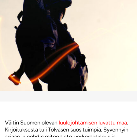
Väitin Suomen olevan
luulojohtamisen luvattu maa
.
Kirjoituksesta tuli Tolvasen suosituimpia. Syvennyin
asiaan ja pohdin miten tieto, verkostotalous ja