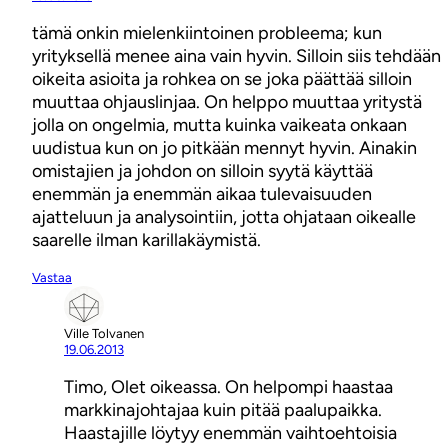
tämä onkin mielenkiintoinen probleema; kun
yrityksellä menee aina vain hyvin. Silloin siis tehdään
oikeita asioita ja rohkea on se joka päättää silloin
muuttaa ohjauslinjaa. On helppo muuttaa yritystä
jolla on ongelmia, mutta kuinka vaikeata onkaan
uudistua kun on jo pitkään mennyt hyvin. Ainakin
omistajien ja johdon on silloin syytä käyttää
enemmän ja enemmän aikaa tulevaisuuden
ajatteluun ja analysointiin, jotta ohjataan oikealle
saarelle ilman karillakäymistä.
Vastaa
Ville Tolvanen
19.06.2013
Timo, Olet oikeassa. On helpompi haastaa
markkinajohtajaa kuin pitää paalupaikka.
Haastajille löytyy enemmän vaihtoehtoisia