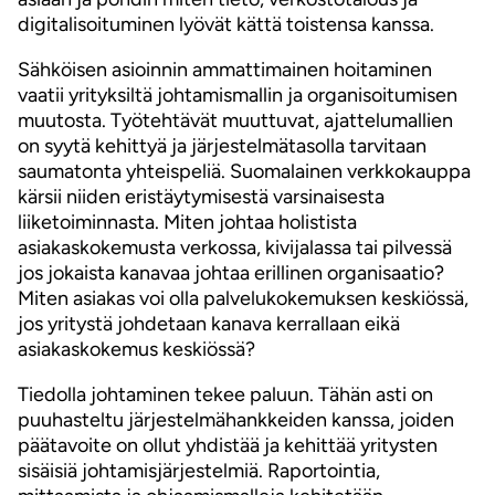
digitalisoituminen lyövät kättä toistensa kanssa.
Sähköisen asioinnin ammattimainen hoitaminen
vaatii yrityksiltä johtamismallin ja organisoitumisen
muutosta. Työtehtävät muuttuvat, ajattelumallien
on syytä kehittyä ja järjestelmätasolla tarvitaan
saumatonta yhteispeliä. Suomalainen verkkokauppa
kärsii niiden eristäytymisestä varsinaisesta
liiketoiminnasta. Miten johtaa holistista
asiakaskokemusta verkossa, kivijalassa tai pilvessä
jos jokaista kanavaa johtaa erillinen organisaatio?
Miten asiakas voi olla palvelukokemuksen keskiössä,
jos yritystä johdetaan kanava kerrallaan eikä
asiakaskokemus keskiössä?
Tiedolla johtaminen tekee paluun. Tähän asti on
puuhasteltu järjestelmähankkeiden kanssa, joiden
päätavoite on ollut yhdistää ja kehittää yritysten
sisäisiä johtamisjärjestelmiä. Raportointia,