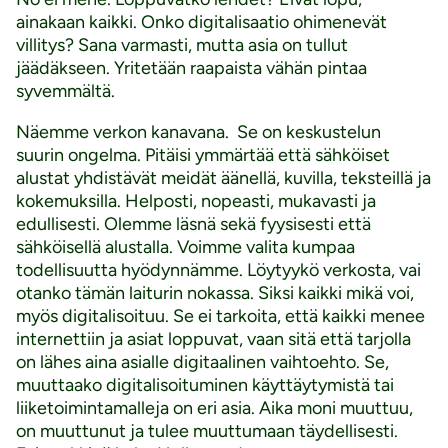
ainakaan kaikki. Onko digitalisaatio ohimenevät
villitys? Sana varmasti, mutta asia on tullut
jäädäkseen. Yritetään raapaista vähän pintaa
syvemmältä.
Näemme verkon kanavana. Se on keskustelun
suurin ongelma. Pitäisi ymmärtää että sähköiset
alustat yhdistävät meidät äänellä, kuvilla, teksteillä ja
kokemuksilla. Helposti, nopeasti, mukavasti ja
edullisesti. Olemme läsnä sekä fyysisesti että
sähköisellä alustalla. Voimme valita kumpaa
todellisuutta hyödynnämme. Löytyykö verkosta, vai
otanko tämän laiturin nokassa. Siksi kaikki mikä voi,
myös digitalisoituu. Se ei tarkoita, että kaikki menee
internettiin ja asiat loppuvat, vaan sitä että tarjolla
on lähes aina asialle digitaalinen vaihtoehto. Se,
muuttaako digitalisoituminen käyttäytymistä tai
liiketoimintamalleja on eri asia. Aika moni muuttuu,
on muuttunut ja tulee muuttumaan täydellisesti.