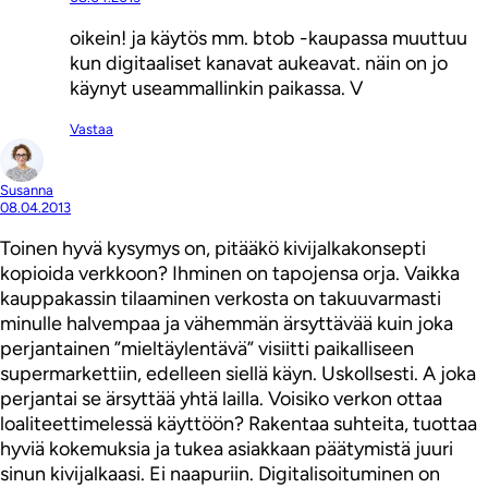
oikein! ja käytös mm. btob -kaupassa muuttuu
kun digitaaliset kanavat aukeavat. näin on jo
käynyt useammallinkin paikassa. V
Vastaa
Susanna
08.04.2013
Toinen hyvä kysymys on, pitääkö kivijalkakonsepti
kopioida verkkoon? Ihminen on tapojensa orja. Vaikka
kauppakassin tilaaminen verkosta on takuuvarmasti
minulle halvempaa ja vähemmän ärsyttävää kuin joka
perjantainen ”mieltäylentävä” visiitti paikalliseen
supermarkettiin, edelleen siellä käyn. Uskollsesti. A joka
perjantai se ärsyttää yhtä lailla. Voisiko verkon ottaa
loaliteettimelessä käyttöön? Rakentaa suhteita, tuottaa
hyviä kokemuksia ja tukea asiakkaan päätymistä juuri
sinun kivijalkaasi. Ei naapuriin. Digitalisoituminen on