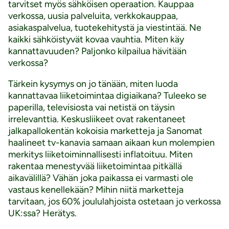
tarvitset myös sähköisen operaation. Kauppaa
verkossa, uusia palveluita, verkkokauppaa,
asiakaspalvelua, tuotekehitystä ja viestintää. Ne
kaikki sähköistyvät kovaa vauhtia. Miten käy
kannattavuuden? Paljonko kilpailua hävitään
verkossa?
Tärkein kysymys on jo tänään, miten luoda
kannattavaa liiketoimintaa digiaikana? Tuleeko se
paperilla, televisiosta vai netistä on täysin
irrelevanttia. Keskusliikeet ovat rakentaneet
jalkapallokentän kokoisia marketteja ja Sanomat
haalineet tv-kanavia samaan aikaan kun molempien
merkitys liiketoiminnallisesti inflatoituu. Miten
rakentaa menestyvää liiketoimintaa pitkällä
aikavälillä? Vähän joka paikassa ei varmasti ole
vastaus kenellekään? Mihin niitä marketteja
tarvitaan, jos 60% joululahjoista ostetaan jo verkossa
UK:ssa? Herätys.