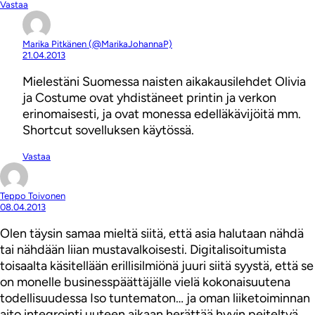
Vastaa
Marika Pitkänen (@MarikaJohannaP)
21.04.2013
Mielestäni Suomessa naisten aikakausilehdet Olivia
ja Costume ovat yhdistäneet printin ja verkon
erinomaisesti, ja ovat monessa edelläkävijöitä mm.
Shortcut sovelluksen käytössä.
Vastaa
Teppo Toivonen
08.04.2013
Olen täysin samaa mieltä siitä, että asia halutaan nähdä
tai nähdään liian mustavalkoisesti. Digitalisoitumista
toisaalta käsitellään erillisilmiönä juuri siitä syystä, että se
on monelle businesspäättäjälle vielä kokonaisuutena
todellisuudessa Iso tuntematon… ja oman liiketoiminnan
aito integrointi uuteen aikaan herättää hyvin peiteltyä