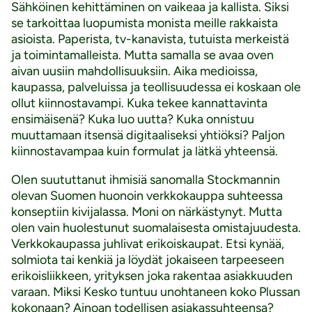
Sähköinen kehittäminen on vaikeaa ja kallista. Siksi
se tarkoittaa luopumista monista meille rakkaista
asioista. Paperista, tv-kanavista, tutuista merkeistä
ja toimintamalleista. Mutta samalla se avaa oven
aivan uusiin mahdollisuuksiin. Aika medioissa,
kaupassa, palveluissa ja teollisuudessa ei koskaan ole
ollut kiinnostavampi. Kuka tekee kannattavinta
ensimäisenä? Kuka luo uutta? Kuka onnistuu
muuttamaan itsensä digitaaliseksi yhtiöksi? Paljon
kiinnostavampaa kuin formulat ja lätkä yhteensä.
Olen suututtanut ihmisiä sanomalla Stockmannin
olevan Suomen huonoin verkkokauppa suhteessa
konseptiin kivijalassa. Moni on närkästynyt. Mutta
olen vain huolestunut suomalaisesta omistajuudesta.
Verkkokaupassa juhlivat erikoiskaupat. Etsi kynää,
solmiota tai kenkiä ja löydät jokaiseen tarpeeseen
erikoisliikkeen, yrityksen joka rakentaa asiakkuuden
varaan. Miksi Kesko tuntuu unohtaneen koko Plussan
kokonaan? Ainoan todellisen asiakassuhteensa?