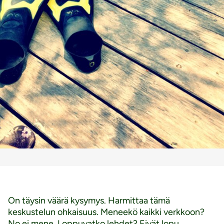
On täysin väärä kysymys. Harmittaa tämä
keskustelun ohkaisuus. Meneekö kaikki verkkoon?
No ei mene. Loppuvatko lehdet? Eivät lopu,