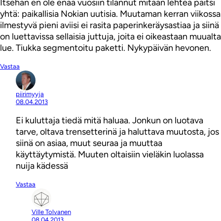
Itsehän en ole enää vuosiin tilannut mitään lehteä paitsi
yhtä: paikallisia Nokian uutisia. Muutaman kerran viikossa
ilmestyvä pieni aviisi ei rasita paperinkeräysastiaa ja siinä
on luettavissa sellaisia juttuja, joita ei oikeastaan muualta
lue. Tiukka segmentoitu paketti. Nykypäivän hevonen.
Vastaa
piirimyyja
08.04.2013
Ei kuluttaja tiedä mitä haluaa. Jonkun on luotava
tarve, oltava trensetterinä ja haluttava muutosta, jos
siinä on asiaa, muut seuraa ja muuttaa
käyttäytymistä. Muuten oltaisiin vieläkin luolassa
nuija kädessä
Vastaa
Ville Tolvanen
08.04.2013