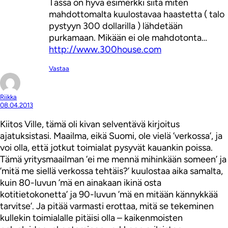
Tässä on hyvä esimerkki siitä miten
mahdottomalta kuulostavaa haastetta ( talo
pystyyn 300 dollarilla ) lähdetään
purkamaan. Mikään ei ole mahdotonta…
http://www.300house.com
Vastaa
Riikka
08.04.2013
Kiitos Ville, tämä oli kivan selventävä kirjoitus
ajatuksistasi. Maailma, eikä Suomi, ole vielä ’verkossa’, ja
voi olla, että jotkut toimialat pysyvät kauankin poissa.
Tämä yritysmaailman ’ei me mennä mihinkään someen’ ja
’mitä me siellä verkossa tehtäis?’ kuulostaa aika samalta,
kuin 80-luvun ’mä en ainakaan ikinä osta
kotitietokonetta’ ja 90-luvun ’mä en mitään kännykkää
tarvitse’. Ja pitää varmasti erottaa, mitä se tekeminen
kullekin toimialalle pitäisi olla – kaikenmoisten