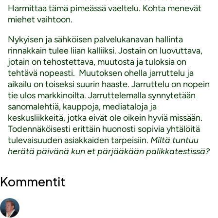
Harmittaa tämä pimeässä vaeltelu. Kohta menevät
miehet vaihtoon.
Nykyisen ja sähköisen palvelukanavan hallinta
rinnakkain tulee liian kalliiksi. Jostain on luovuttava,
jotain on tehostettava, muutosta ja tuloksia on
tehtävä nopeasti. Muutoksen ohella jarruttelu ja
aikailu on toiseksi suurin haaste. Jarruttelu on nopein
tie ulos markkinoilta. Jarruttelemalla synnytetään
sanomalehtiä, kauppoja, mediataloja ja
keskusliikkeitä, jotka eivät ole oikein hyviä missään.
Todennäköisesti erittäin huonosti sopivia yhtälöitä
tulevaisuuden asiakkaiden tarpeisiin.
Miltä tuntuu
herätä päivänä kun et pärjääkään palikkatestissä?
Kommentit