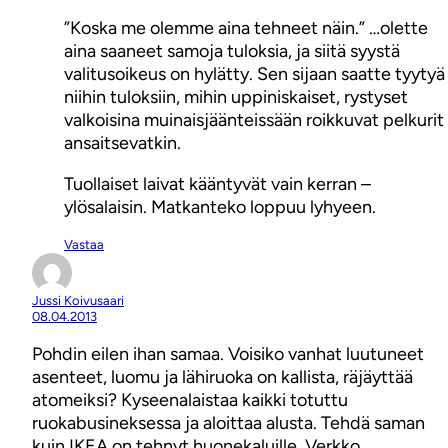
”Koska me olemme aina tehneet näin.” …olette
aina saaneet samoja tuloksia, ja siitä syystä
valitusoikeus on hylätty. Sen sijaan saatte tyytyä
niihin tuloksiin, mihin uppiniskaiset, rystyset
valkoisina muinaisjäänteissään roikkuvat pelkurit
ansaitsevatkin.
Tuollaiset laivat kääntyvät vain kerran –
ylösalaisin. Matkanteko loppuu lyhyeen.
Vastaa
Jussi Koivusaari
08.04.2013
Pohdin eilen ihan samaa. Voisiko vanhat luutuneet
asenteet, luomu ja lähiruoka on kallista, räjäyttää
atomeiksi? Kyseenalaistaa kaikki totuttu
ruokabusineksessa ja aloittaa alusta. Tehdä saman
kuin IKEA on tehnyt huonekaluille. Verkko,