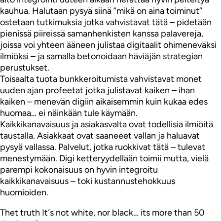
kauhua. Halutaan pysyä siinä ”mikä on aina toiminut”
ostetaan tutkimuksia jotka vahvistavat tätä – pidetään
pienissä piireissä samanhenkisten kanssa palavereja,
joissa voi yhteen ääneen julistaa digitaalit ohimeneväksi
ilmiöksi – ja samalla betonoidaan häviäjän strategian
perustukset.
Toisaalta tuota bunkkeroitumista vahvistavat monet
uuden ajan profeetat jotka julistavat kaiken – ihan
kaiken – menevän digiin aikaisemmin kuin kukaa edes
huomaa… ei näinkään tule käymään.
Kaikkikanavaisuus ja asiakasvalta ovat todellisia ilmiöitä
taustalla. Asiakkaat ovat saaneeet vallan ja haluavat
pysyä vallassa. Palvelut, jotka ruokkivat tätä – tulevat
menestymään. Digi ketteryydellään toimii mutta, vielä
parempi kokonaisuus on hyvin integroitu
kaikkikanavaisuus – toki kustannustehokkuus
huomioiden.
Thet truth It´s not white, nor black… its more than 50