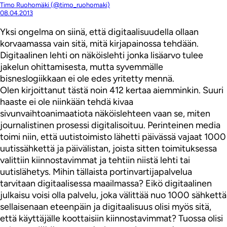
Timo Ruohomäki (@timo_ruohomaki)
08.04.2013
Yksi ongelma on siinä, että digitaalisuudella ollaan
korvaamassa vain sitä, mitä kirjapainossa tehdään.
Digitaalinen lehti on näköislehti jonka lisäarvo tulee
jakelun ohittamisesta, mutta syvemmälle
bisneslogiikkaan ei ole edes yritetty mennä.
Olen kirjoittanut tästä noin 412 kertaa aiemminkin. Suuri
haaste ei ole niinkään tehdä kivaa
sivunvaihtoanimaatiota näköislehteen vaan se, miten
journalistinen prosessi digitalisoituu. Perinteinen media
toimi niin, että uutistoimisto lähetti päivässä vajaat 1000
uutissähkettä ja päivälistan, joista sitten toimituksessa
valittiin kiinnostavimmat ja tehtiin niistä lehti tai
uutislähetys. Mihin tällaista portinvartijapalvelua
tarvitaan digitaalisessa maailmassa? Eikö digitaalinen
julkaisu voisi olla palvelu, joka välittää nuo 1000 sähkettä
sellaisenaan eteenpäin ja digitaalisuus olisi myös sitä,
että käyttäjälle koottaisiin kiinnostavimmat? Tuossa olisi