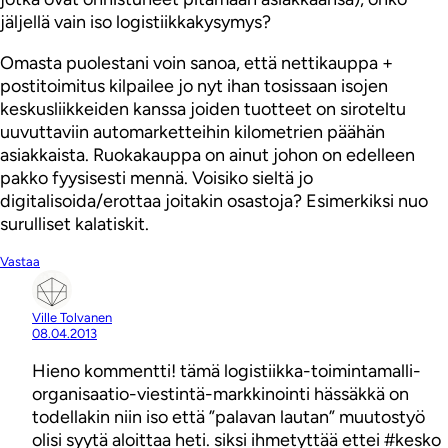
jäljellä vain iso logistiikkakysymys?
Omasta puolestani voin sanoa, että nettikauppa +
postitoimitus kilpailee jo nyt ihan tosissaan isojen
keskusliikkeiden kanssa joiden tuotteet on siroteltu
uuvuttaviin automarketteihin kilometrien päähän
asiakkaista. Ruokakauppa on ainut johon on edelleen
pakko fyysisesti mennä. Voisiko sieltä jo
digitalisoida/erottaa joitakin osastoja? Esimerkiksi nuo
surulliset kalatiskit.
Vastaa
Ville Tolvanen
08.04.2013
Hieno kommentti! tämä logistiikka-toimintamalli-
organisaatio-viestintä-markkinointi hässäkkä on
todellakin niin iso että ”palavan lautan” muutostyö
olisi syytä aloittaa heti. siksi ihmetyttää ettei #kesko