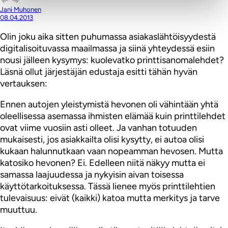
Jani Muhonen
08.04.2013
Olin joku aika sitten puhumassa asiakaslähtöisyydestä
digitalisoituvassa maailmassa ja siinä yhteydessä esiin
nousi jälleen kysymys: kuolevatko printtisanomalehdet?
Läsnä ollut järjestäjän edustaja esitti tähän hyvän
vertauksen:
Ennen autojen yleistymistä hevonen oli vähintään yhtä
oleellisessa asemassa ihmisten elämää kuin printtilehdet
ovat viime vuosiin asti olleet. Ja vanhan totuuden
mukaisesti, jos asiakkailta olisi kysytty, ei autoa olisi
kukaan halunnutkaan vaan nopeamman hevosen. Mutta
katosiko hevonen? Ei. Edelleen niitä näkyy mutta ei
samassa laajuudessa ja nykyisin aivan toisessa
käyttötarkoituksessa. Tässä lienee myös printtilehtien
tulevaisuus: eivät (kaikki) katoa mutta merkitys ja tarve
muuttuu.