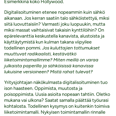
Esimerkkinä koko Hollywood.
Digitalisoituminen etenee nopeammin kuin sähkö
aikanaan. Jos kerran saatiin talo sähköistettyä, miksi
siitä luovuttaisiin? Varmasti joku luopuukin, mutta
miksi massat vaihtaisivat takaisin kynttilöihin? On
epärelevanttia keskustella kanavista, alustoista ja
käyttäytymistä kun kulman takana viipyilee
todellinen pommi.
Jos kuluttajien tottumukset
muuttuvat radikaalisti, kestävätkö
liiketoimintamallimme? Miten meillä on varaa
julkaista paperilla ja sähköisissä kanavissa
lukuisine versioineen? Mistä rahat tulevat?
Yritysjohtajan näkökulmasta digitalisoituminen tuo
ison haasteen. Oppimista, muutosta ja
poisoppimista. Uusia asioita nopeaan tahtiin. Oletko
mukana vai ulkona? Saatat samalla päättää työurasi
kohtalosta. Todellinen kysymys on kuitenkin toimiva
liiketoimintamalli. Nykyisen toimintamallin rinnalle