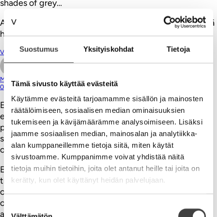
shades of grey…
Asiakas päättää ja on päättänyt jo pitkään, se joka ei sitä
halua myöntää, häviää kartalta.
Suostumus
Yksityiskohdat
Tietoja
Vastaa
Matti Lintulahti (@mediablogi)
Tämä sivusto käyttää evästeitä
08.04.2013
Käytämme evästeitä tarjoamamme sisällön ja mainosten
Entäpä jos suurin virhe on ollut lähteä rakentamaan
räätälöimiseen, sosiaalisen median ominaisuuksien
erikseen digitaalista liiketoimintaa, sähköisiä
tukemiseen ja kävijämäärämme analysoimiseen. Lisäksi
palvelukanavia, digitaalisia operaatioita? Paino on tullut
jaamme sosiaalisen median, mainosalan ja analytiikka-
sanalle digitaalisuus eikä sanalle asiakas / lukija kuten
alan kumppaneillemme tietoja siitä, miten käytät
olisi pitänyt.
sivustoamme. Kumppanimme voivat yhdistää näitä
tietoja muihin tietoihin, joita olet antanut heille tai joita on
Entäpä jos olisi alusta lähtien lähdetty jatkuvaan,
trendisanalla ketterään, uudistumiseen, jossa ytimenä
kerätty, kun olet käyttänyt heidän palvelujaan.
olisi ollut pyrkimys vastata kysymyksiin: Miksi olemme
olemassa 15 vuoden kuluttua? Miten voimme auttaa
Suostumuksen
asiakkaitamme / lukijoitamme menestymään vieläkin
Välttämätön