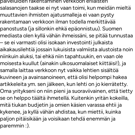
palveluiden rakentaminen verkkoon erilaisten
salasanojen taakse ei nyt vaan toimi, kun meidän mieltä
muuttavien ihmisten ajatusmalleja ei vaan pysty
rakentamaan verkkoon ilman todella merkittävää
panostusta (ja sillonkin ehkä epäonnistuu). Suomen
mediasta olen kyllä vähän ihmeissäni, se pitää tunnustaa
– se ei varmasti olisi isokaan investointi julkaista
aikakausilehtiä jossain lukuisista valmiista alustoista noin
niinkuin aluksi, tai ehkä niin tapahtuukin, en vaan ole
moisesta kuullut (ainakin ulkosuomalaiset kiittäisi!), ja
samalla laittaa verkkoon nyt vaikka lehtien sisältöä
kuvineen ja avainsanoineen, että olisi helpompi hakea
artikkeleita ym. sen jälkeen, kun lehti on jo kierrätetty.
Oma yritykseni on niin pieni ja suoraviivainen, että tietty
se on helppo täältä ihmetellä. Kuitenkin yritän kokeilla,
mitä tiukan budjetin ja omien käsien varassa ehtii ja
kykenee, ja kyllä vähän ahdistaa, kun miettii, kuinka
paljon pitäisikään ja voisikaan tehdä enemmän ja
paremmin :).