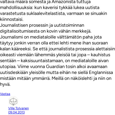
valtava määrä somesta ja Amazonista tuttuja
mahdollisuuksia: kun kaverisi tykkää lukea uutista
varastetusta suklaalevitelastista, varmaan se sinuakin
kiinnostaisi.
Journalistisen prosessin ja uutistoiminnan
digitalisoitumisesta on kovin vähän merkkejä.
Journalismi on mediataloille välttämätön paha jota
täytyy jonkin verran olla ettei lehti mene ihan suoraan
kalan kääreeksi. Se että journalistista prosessia alettaisiin
oikeasti viemään lähemmäs yleisöä tai jopa – kauhistus
sentään – kaksisuuntaistamaan, on mediataloille aivan
utopiaa. Viime vuonna Guardian tosin alkoi avaamaan
uutisdeskiään yleisölle mutta eihän ne siellä Englannissa
mistään mitään ymmärrä. Meillä on näköislehti ja niin on
hyvä.
Vastaa
Ville Tolvanen
09.04.2013