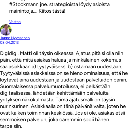
#Stockmann jne. strategioista löydy asioista
mainintoja…. Kiitos tästä!
Vastaa
Janne Nyyssonen
08.04.2013
Digidigi. Matti oli täysin oikeassa. Ajatus pitäisi olla niin
päin, että mitä asiakas haluaa ja minkälainen kokemus
saa asiakkaan a) tyytyväiseksi b) ostamaan uudestaan.
Tyytyväisissä asiakkaissa on se hieno ominaisuus, että he
löytävät aina uudestaan ja uudestaan palveluiden pariin.
Suomalaisessa palvelumuotoilussa, ei pelkästään
digitaalisessa, lähdetään kehittämään palveluita
yrityksen näkökulmasta. Tämä ajatusmalli on täysin
nurinkurinen. Asiakkaalla on tänä päivänä valta, joten he
ovat kaiken toiminnan keskiössä. Jos ei ole, asiakas etsii
semmoisen palvelun, joka oaremmin sopii hänen
tarpeisiin.