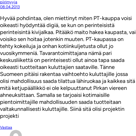
piirimyyja
08.04.2013
Hyvää pohdintaa, olen miettinyt miten PT-kauppa voisi
oikeasti hyödyntää digiä, se kun on perinteisistä
perinteisintä kivijalkaa. Pitääkö maito hakea kaupasta, vai
voisiko sen hoitaa jotenkin muuten. PT-kaupassa on
tehty kokeiluja ja onhan kotiinkuljetusta ollut jo
vuosikymmeniä. Tavarantoimittajana nämä pari
keskusliikettä on perinteisesti ollut ainoa tapa saada
oikeasti tuotteitaan kuluttajien saataville. Tänne
Suomeen pitäisi rakentaa vaihtoehto kuluttajille jossa
olisi mahdollisuus saada tilattua lähiruokaa ja kaikkea sitä
mitä ketjupäällikkö ei ole kelpuuttanut Pirkan viereen
ahneuksittaan. Samalla se tarjoaisi kotimaisille
pientoimittajille mahdollisuuden saada tuotteitaan
valtakunnallisesti kuluttajille. Siinä sitä olisi projektin
projekti
Vastaa