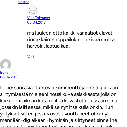
Vastaa
Ville Tolvanen
08.04.2013
mä luuleen että kaikki variaatiot elävät
rinnakkain. shoppailukin on kivaa mutta
harvoin. laatuaikaa…
Vastaa
Eeva
08.04.2013
Lukiessani asiantuntevia kommenttejanne digiaikaan
siirtymisestä mieleeni nousi kuva asiakkaasta jolla on
kaiken maailman katalogit ja kuvastot edessään siinä
jossakin laitteessa, mikä se nyt itse kulla onkin. Kun
yritykset sitten joskus ovat sivuuttaneet oho-nyt-
mennään-digiaikaan -hyminän ja siirtyneet sinne (ne
jotka ovat onnistuneet pitämään asiakkaansa), onko