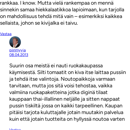
rankkaa. I know. Mutta vielä rankempaa on mennä
sinnekin samaa hiekkalaatikkoa lapioimaan, kun tarjolla
on mahdollisuus tehdä mitä vain – esimerkiksi kaikkea
sellaista, johon se kivijalka ei taivu.
Vastaa
piirimyyja
08.04.2013
Suurin osa meistä ei nauti ruokakaupassa
käymisestä. Silti tomaatit on kiva itse laittaa pussiin
ja tehdä itse valintoja. Noutopaikkoja varmaan
tarvitaan, mutta jos sitä voisi tehostaa, vaikka
valmiina ruokapaketteina jotka diginä tilaat
kauppaan thai-illallinen neljälle ja sitten nappaat
pussin tiskiltä jossa on kaikki tarpeellinen. Kaupan
pitäisi tarjota kuluttajalle jotain muutakin palvelua
kuin että jotain tuotteita on hyllyssä noutoa varten
Vastaa